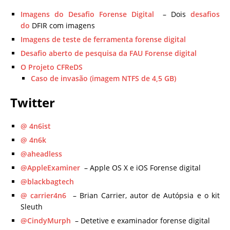
Imagens do Desafio Forense Digital
– Dois
desafios
do
DFIR com imagens
Imagens de teste de ferramenta forense digital
Desafio aberto de pesquisa da FAU Forense digital
O Projeto CFReDS
Caso de invasão (imagem NTFS de 4,5 GB)
Twitter
@ 4n6ist
@ 4n6k
@aheadless
@AppleExaminer
– Apple OS X e iOS Forense digital
@blackbagtech
@ carrier4n6
– Brian Carrier, autor de Autópsia e o kit
Sleuth
@CindyMurph
– Detetive e examinador forense digital