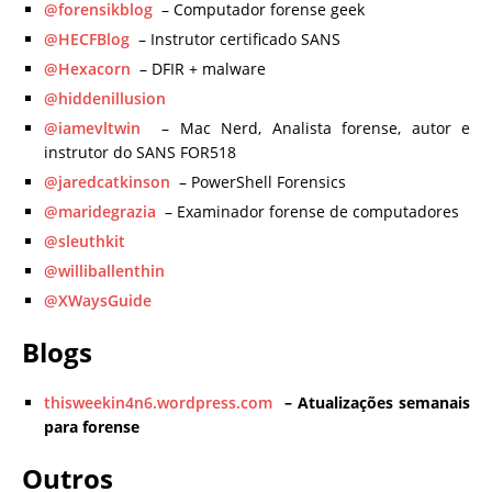
@forensikblog
– Computador forense geek
@HECFBlog
– Instrutor certificado SANS
@Hexacorn
– DFIR + malware
@hiddenillusion
@iamevltwin
– Mac Nerd, Analista forense, autor e
instrutor do SANS FOR518
@jaredcatkinson
– PowerShell Forensics
@maridegrazia
– Examinador forense de computadores
@sleuthkit
@williballenthin
@XWaysGuide
Blogs
thisweekin4n6.wordpress.com
– Atualizações semanais
para forense
Outros