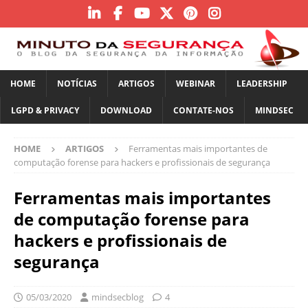
HOME
NOTÍCIAS
ARTIGOS
WEBINAR
LEADERSHIP
LGPD & PRIVACY
DOWNLOAD
CONTATE-NOS
MINDSEC
HOME
ARTIGOS
Ferramentas mais importantes de
computação forense para hackers e profissionais de segurança
Ferramentas mais importantes
de computação forense para
hackers e profissionais de
segurança
05/03/2020
mindsecblog
4