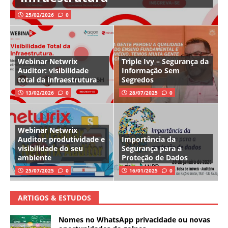
25/02/2026
0
Webinar Netwrix
Triple Ivy – Segurança da
Auditor: visibilidade
Informação Sem
total da infraestrutura
Segredos
13/02/2026
0
28/07/2025
0
Webinar Netwrix
Auditor: produtividade e
Importância da
visibilidade do seu
Segurança para a
ambiente
Proteção de Dados
25/07/2025
0
16/01/2025
0
ARTIGOS & ESTUDOS
Nomes no WhatsApp privacidade ou novas