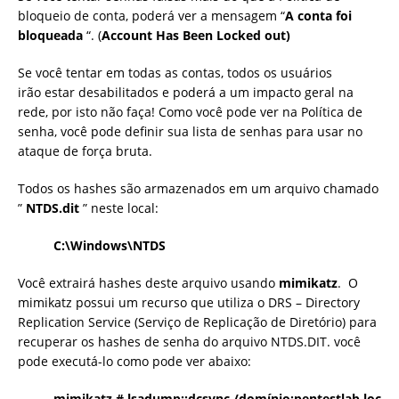
bloqueio de conta, poderá ver a mensagem “
A
conta foi
bloqueada
“. (
Account Has Been Locked out)
Se você tentar em todas as contas, todos os usuários
irão estar desabilitados e poderá a um impacto geral na
rede, por isto não faça! Como você pode ver na Política de
senha, você pode definir sua lista de senhas para usar no
ataque de força bruta.
Todos os hashes são armazenados em um arquivo chamado
”
NTDS.dit
” neste local:
C:\Windows\NTDS
Você extrairá hashes deste arquivo usando
mimikatz
. O
mimikatz possui um recurso que utiliza o DRS – Directory
Replication Service (Serviço de Replicação de Diretório) para
recuperar os hashes de senha do arquivo NTDS.DIT. você
pode executá-lo como pode ver abaixo:
mimikatz # lsadump::dcsync /domínio:pentestlab.loc