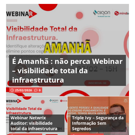
É Amanhã : não perca Webinar
– visibilidade total da
infraestrutura
25/02/2026
0
Webinar Netwrix
Triple Ivy – Segurança da
Auditor: visibilidade
Informação Sem
total da infraestrutura
Segredos