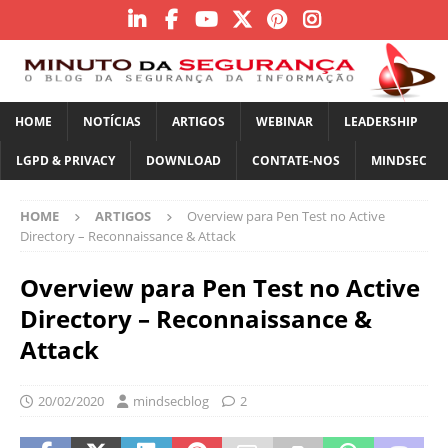
HOME
NOTÍCIAS
ARTIGOS
WEBINAR
LEADERSHIP
LGPD & PRIVACY
DOWNLOAD
CONTATE-NOS
MINDSEC
HOME
ARTIGOS
Overview para Pen Test no Active
Directory – Reconnaissance & Attack
Overview para Pen Test no Active
Directory – Reconnaissance &
Attack
20/02/2020
mindsecblog
2