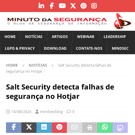
HOME
NOTÍCIAS
ARTIGOS
WEBINAR
LEADERSHIP
LGPD & PRIVACY
DOWNLOAD
CONTATE-NOS
MINDSEC
HOME
NOTÍCIAS
Salt Security detecta falhas de
segurança no Hotjar
Salt Security detecta falhas de
segurança no Hotjar
14/08/2024
mindsecblog
0