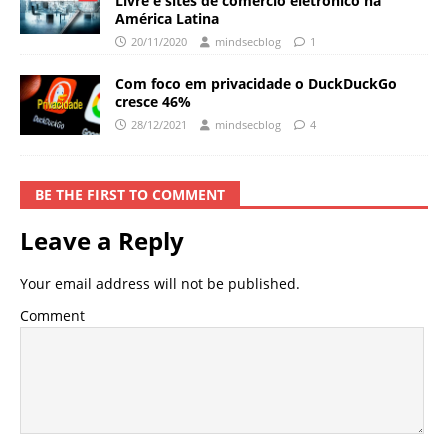
Livre e sites de comércio eletrônico na
América Latina
20/11/2020
mindsecblog
1
Com foco em privacidade o DuckDuckGo
cresce 46%
28/12/2021
mindsecblog
4
BE THE FIRST TO COMMENT
Leave a Reply
Your email address will not be published.
Comment