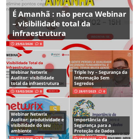
É Amanhã : não perca Webinar
– visibilidade total da
infraestrutura
25/02/2026
0
Webinar Netwrix
Triple Ivy – Segurança da
Auditor: visibilidade
Informação Sem
total da infraestrutura
Segredos
13/02/2026
0
28/07/2025
0
Webinar Netwrix
Auditor: produtividade e
Importância da
visibilidade do seu
Segurança para a
ambiente
Proteção de Dados
25/07/2025
0
16/01/2025
0