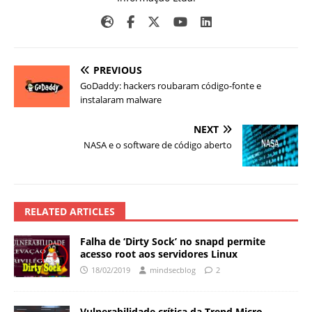
PREVIOUS
GoDaddy: hackers roubaram código-fonte e
instalaram malware
NEXT
NASA e o software de código aberto
RELATED ARTICLES
Falha de ‘Dirty Sock’ no snapd permite
acesso root aos servidores Linux
18/02/2019
mindsecblog
2
Vulnerabilidade crítica da Trend Micro