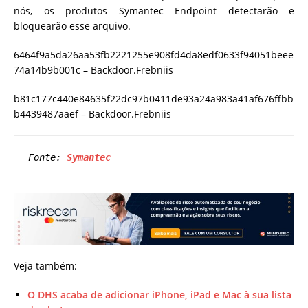
nós, os produtos Symantec Endpoint detectarão e
bloquearão esse arquivo.
6464f9a5da26aa53fb2221255e908fd4da8edf0633f94051beee
74a14b9b001c – Backdoor.Frebniis
b81c177c440e84635f22dc97b0411de93a24a983a41af676ffbb
b4439487aaef – Backdoor.Frebniis
Fonte: 
Symantec
Veja também:
O DHS acaba de adicionar iPhone, iPad e Mac à sua lista