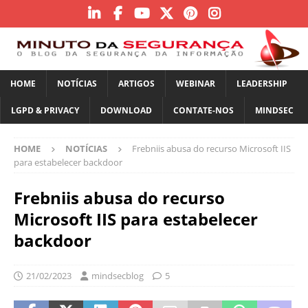
HOME
NOTÍCIAS
ARTIGOS
WEBINAR
LEADERSHIP
LGPD & PRIVACY
DOWNLOAD
CONTATE-NOS
MINDSEC
HOME
NOTÍCIAS
Frebniis abusa do recurso Microsoft IIS
para estabelecer backdoor
Frebniis abusa do recurso
Microsoft IIS para estabelecer
backdoor
21/02/2023
mindsecblog
5