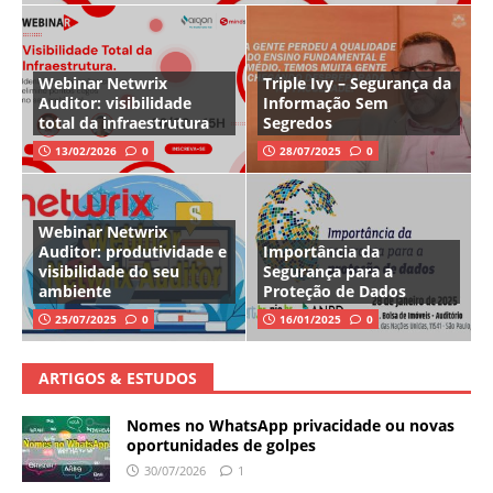
Webinar Netwrix
Triple Ivy – Segurança da
Auditor: visibilidade
Informação Sem
total da infraestrutura
Segredos
13/02/2026
0
28/07/2025
0
Webinar Netwrix
Auditor: produtividade e
Importância da
visibilidade do seu
Segurança para a
ambiente
Proteção de Dados
25/07/2025
0
16/01/2025
0
ARTIGOS & ESTUDOS
Nomes no WhatsApp privacidade ou novas
oportunidades de golpes
30/07/2026
1