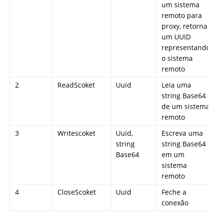
um sistema
remoto para
proxy, retorna
um UUID
representando
o sistema
remoto
2
ReadScoket
Uuid
Leia uma
string Base64
de um sistema
remoto
3
Writescoket
Uuid,
Escreva uma
string
string Base64
Base64
em um
sistema
remoto
4
CloseScoket
Uuid
Feche a
conexão