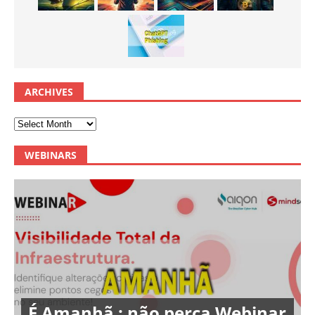
ARCHIVES
WEBINARS
É Amanhã : não perca Webinar