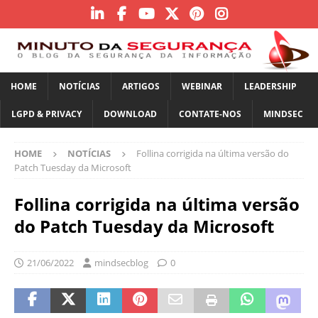
HOME
NOTÍCIAS
ARTIGOS
WEBINAR
LEADERSHIP
LGPD & PRIVACY
DOWNLOAD
CONTATE-NOS
MINDSEC
HOME
NOTÍCIAS
Follina corrigida na última versão do
Patch Tuesday da Microsoft
Follina corrigida na última versão
do Patch Tuesday da Microsoft
21/06/2022
mindsecblog
0