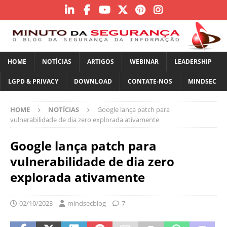
HOME
NOTÍCIAS
ARTIGOS
WEBINAR
LEADERSHIP
LGPD & PRIVACY
DOWNLOAD
CONTATE-NOS
MINDSEC
HOME
NOTÍCIAS
Google lança patch para
vulnerabilidade de dia zero explorada ativamente
Google lança patch para
vulnerabilidade de dia zero
explorada ativamente
02/10/2023
mindsecblog
7