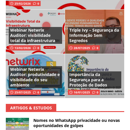
25/02/2026
0
Webinar Netwrix
Triple Ivy – Segurança da
Auditor: visibilidade
Informação Sem
total da infraestrutura
Segredos
13/02/2026
0
28/07/2025
0
Webinar Netwrix
Auditor: produtividade e
Importância da
visibilidade do seu
Segurança para a
ambiente
Proteção de Dados
25/07/2025
0
16/01/2025
0
ARTIGOS & ESTUDOS
Nomes no WhatsApp privacidade ou novas
oportunidades de golpes