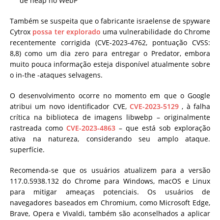
de heap no WebP
Também se suspeita que o fabricante israelense de spyware
Cytrox
possa ter explorado
uma vulnerabilidade do Chrome
recentemente corrigida (CVE-2023-4762, pontuação CVSS:
8,8) como um dia zero para entregar o Predator, embora
muito pouca informação esteja disponível atualmente sobre
o in-the -ataques selvagens.
O desenvolvimento ocorre no momento em que o Google
atribui um novo identificador CVE,
CVE-2023-5129
, à falha
crítica na biblioteca de imagens libwebp – originalmente
rastreada como
CVE-2023-4863
– que está sob exploração
ativa na natureza, considerando seu amplo ataque.
superfície.
Recomenda-se que os usuários atualizem para a versão
117.0.5938.132 do Chrome para Windows, macOS e Linux
para mitigar ameaças potenciais. Os usuários de
navegadores baseados em Chromium, como Microsoft Edge,
Brave, Opera e Vivaldi, também são aconselhados a aplicar