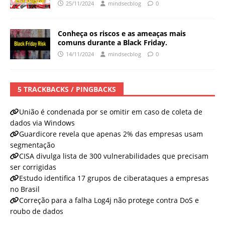
25/11/2024
mindsecblog
0
Conheça os riscos e as ameaças mais
comuns durante a Black Friday.
14/11/2024
mindsecblog
0
5 TRACKBACKS / PINGBACKS
União é condenada por se omitir em caso de coleta de
dados via Windows
Guardicore revela que apenas 2% das empresas usam
segmentação
CISA divulga lista de 300 vulnerabilidades que precisam
ser corrigidas
Estudo identifica 17 grupos de ciberataques a empresas
no Brasil
Correção para a falha Log4j não protege contra DoS e
roubo de dados