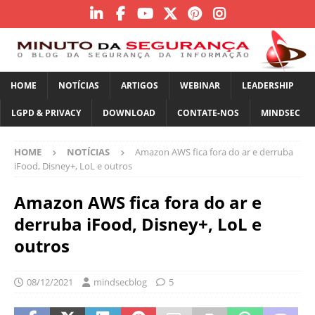
HOME
NOTÍCIAS
ARTIGOS
WEBINAR
LEADERSHIP
LGPD & PRIVACY
DOWNLOAD
CONTATE-NOS
MINDSEC
HOME
NOTÍCIAS
Amazon AWS fica fora do ar e derruba
iFood, Disney+, LoL e outros
Amazon AWS fica fora do ar e
derruba iFood, Disney+, LoL e
outros
08/12/2021
mindsecblog
5