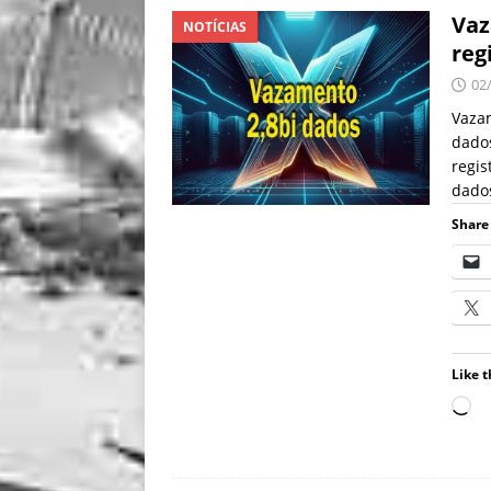
Vaz
NOTÍCIAS
reg
02
Vazam
dados
regis
dados
Share 
Like t