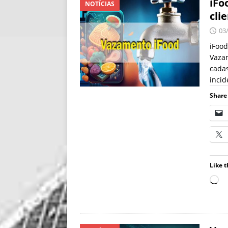
iFo
NOTÍCIAS
cli
03
iFood
Vaza
cadas
inci
Share 
Like t