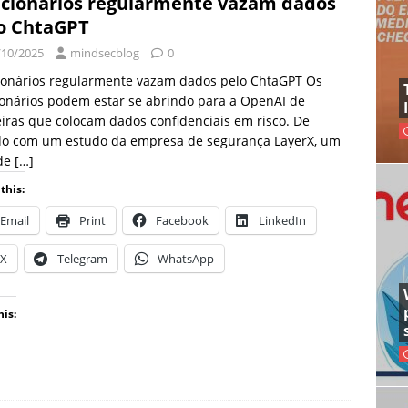
cionários regularmente vazam dados
o ChtaGPT
/10/2025
mindsecblog
0
ionários regularmente vazam dados pelo ChtaGPT Os
onários podem estar se abrindo para a OpenAI de
ras que colocam dados confidenciais em risco. De
do com um estudo da empresa de segurança LayerX, um
de
[…]
this:
Email
Print
Facebook
LinkedIn
X
Telegram
WhatsApp
his: