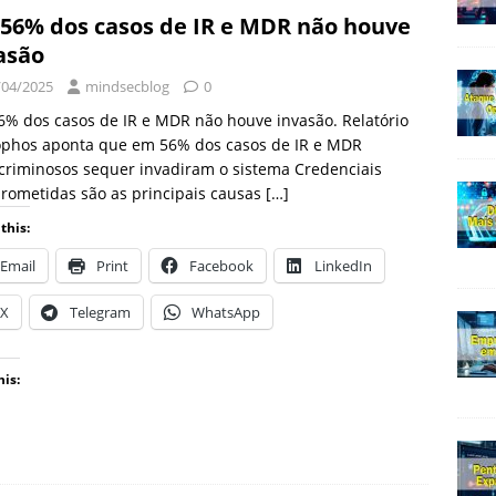
56% dos casos de IR e MDR não houve
asão
/04/2025
mindsecblog
0
% dos casos de IR e MDR não houve invasão. Relatório
ophos aponta que em 56% dos casos de IR e MDR
criminosos sequer invadiram o sistema Credenciais
rometidas são as principais causas
[…]
this:
Email
Print
Facebook
LinkedIn
X
Telegram
WhatsApp
his: