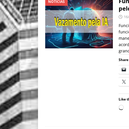
Fun
NOTÍCIAS
pel
16
Func
funci
manei
acor
gran
Share 
Like t