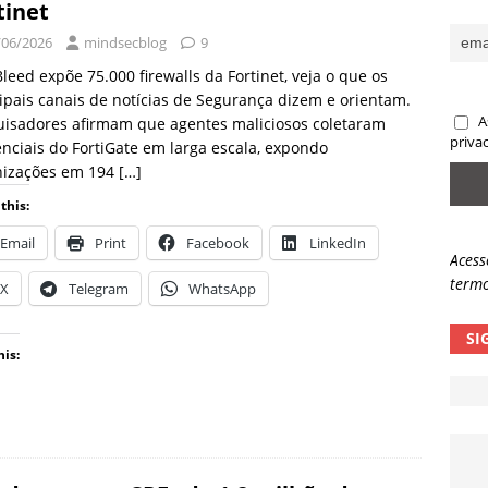
tinet
sas promessas de emprego na Meta, Disney, Coca-Cola e Spotify
/06/2026
mindsecblog
9
Bleed expõe 75.000 firewalls da Fortinet, veja o que os
ipais canais de notícias de Segurança dizem e orientam.
 guardrails, a autonomia da IA se torna um risco
NOTÍCIAS
A
uisadores afirmam que agentes maliciosos coletaram
eleva taxa de sucesso de phishing para 54%
NOTÍCIAS
priva
nciais do FortiGate em larga escala, expondo
nizações em 194
[…]
this:
Email
Print
Facebook
LinkedIn
Acess
termo
X
Telegram
WhatsApp
SI
his: