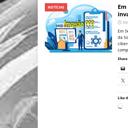
Em 
NOTÍCIAS
inv
04
Em 56
da S
ciber
comp
Share 
Like t