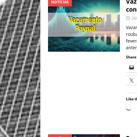
Vaz
NOTÍCIAS
con
26
Vazam
rouba
fever
anter
Share 
Like t