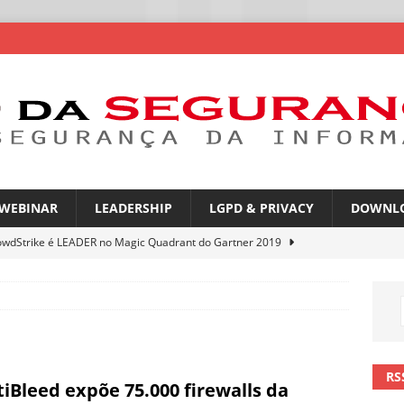
WEBINAR
LEADERSHIP
LGPD & PRIVACY
DOWNL
owdStrike é LEADER no Magic Quadrant do Gartner 2019
rica Latina é a segunda região mais exposta a ciberameaças
ÍCIAS
amplia desafio de segurança e governança nas redes corporativas
RS
tiBleed expõe 75.000 firewalls da