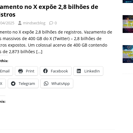
amento no X expõe 2,8 bilhões de
istros
/04/2025
mindsecblog
0
ento no X expõe 2,8 bilhões de registros. Vazamento de
 massivos de 400 GB do X (Twitter) – 2,8 bilhões de
tros expostos. Um colossal acervo de 400 GB contendo
 de 2,873 bilhões
[…]
this:
Email
Print
Facebook
LinkedIn
X
Telegram
WhatsApp
his: