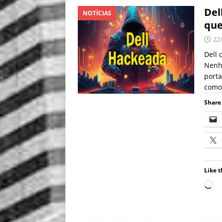
Del
NOTÍCIAS
que
22
Dell 
Nenhu
port
como 
Share 
Like t