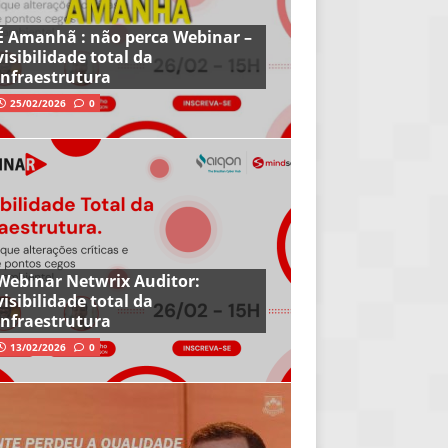
É Amanhã : não perca Webinar –
visibilidade total da
infraestrutura
25/02/2026
0
Webinar Netwrix Auditor:
visibilidade total da
infraestrutura
13/02/2026
0