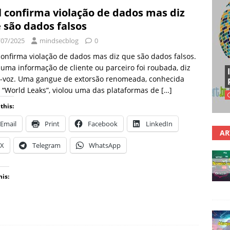
l confirma violação de dados mas diz
 são dados falsos
/07/2025
mindsecblog
0
confirma violação de dados mas diz que são dados falsos.
ma informação de cliente ou parceiro foi roubada, diz
a-voz. Uma gangue de extorsão renomeada, conhecida
“World Leaks”, violou uma das plataformas de
[…]
this:
Email
Print
Facebook
LinkedIn
AR
X
Telegram
WhatsApp
his: