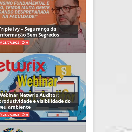
Triple Ivy – Segurança da
Informação Sem Segredos
28/07/2025
0
Webinar Netwrix Auditor:
produtividade e visibilidade do
seu ambiente
25/07/2025
0