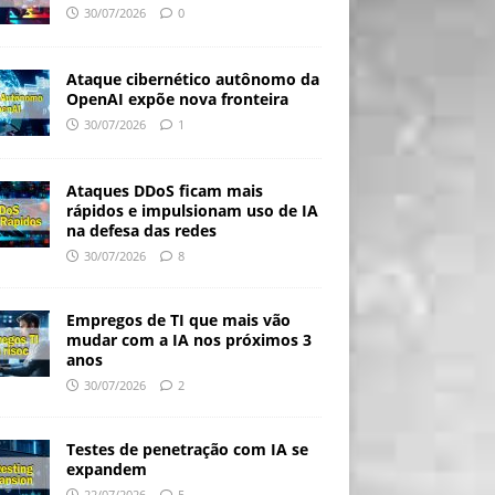
30/07/2026
0
Ataque cibernético autônomo da
OpenAI expõe nova fronteira
30/07/2026
1
Ataques DDoS ficam mais
rápidos e impulsionam uso de IA
na defesa das redes
30/07/2026
8
Empregos de TI que mais vão
mudar com a IA nos próximos 3
anos
30/07/2026
2
Testes de penetração com IA se
expandem
22/07/2026
5