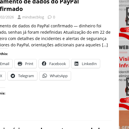
amento de dados do PayPal
firmado
/02/2026
mindsecblog
0
ento de dados do PayPal confirmado — dinheiro foi
do, senhas já foram redefinidas Atualização do em 22 de
eiro com detalhes de incidentes e alertas de segurança
iores do PayPal, orientações adicionais para aqueles
[…]
this:
Email
Print
Facebook
LinkedIn
X
Telegram
WhatsApp
his: