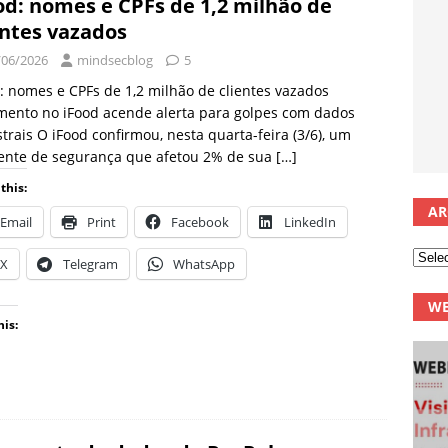
od: nomes e CPFs de 1,2 milhão de
entes vazados
/06/2026
mindsecblog
5
: nomes e CPFs de 1,2 milhão de clientes vazados
mento no iFood acende alerta para golpes com dados
trais O iFood confirmou, nesta quarta-feira (3/6), um
dente de segurança que afetou 2% de sua
[…]
this:
AR
Email
Print
Facebook
LinkedIn
X
Telegram
WhatsApp
WE
his: