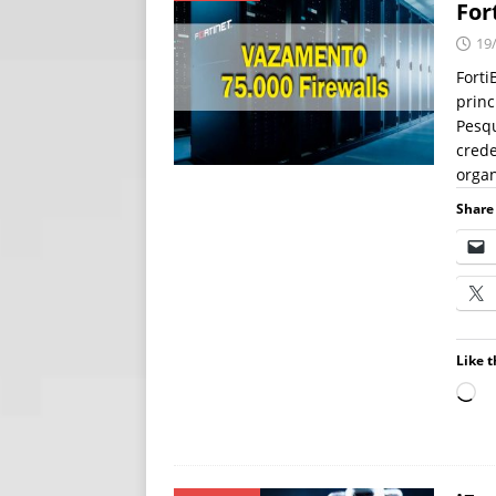
For
[ 06/08/2026 ]
Fal
19
NOTÍCIAS
Forti
princ
[ 06/08/2026 ]
Sem
Pesq
[ 06/08/2026 ]
IA 
crede
orga
Share 
Like t