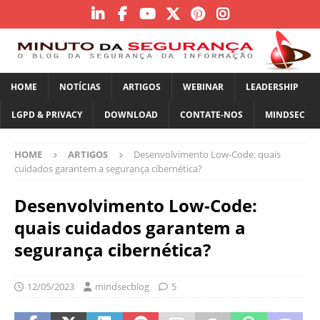
HOME
NOTÍCIAS
ARTIGOS
WEBINAR
LEADERSHIP
LGPD & PRIVACY
DOWNLOAD
CONTATE-NOS
MINDSEC
HOME
ARTIGOS
Desenvolvimento Low-Code: quais
cuidados garantem a segurança cibernética?
Desenvolvimento Low-Code:
quais cuidados garantem a
segurança cibernética?
12/05/2023
mindsecblog
5