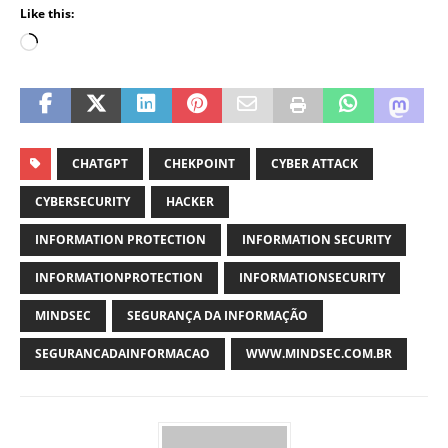
Like this:
CHATGPT
CHEKPOINT
CYBER ATTACK
CYBERSECURITY
HACKER
INFORMATION PROTECTION
INFORMATION SECURITY
INFORMATIONPROTECTION
INFORMATIONSECURITY
MINDSEC
SEGURANÇA DA INFORMAÇÃO
SEGURANCADAINFORMACAO
WWW.MINDSEC.COM.BR