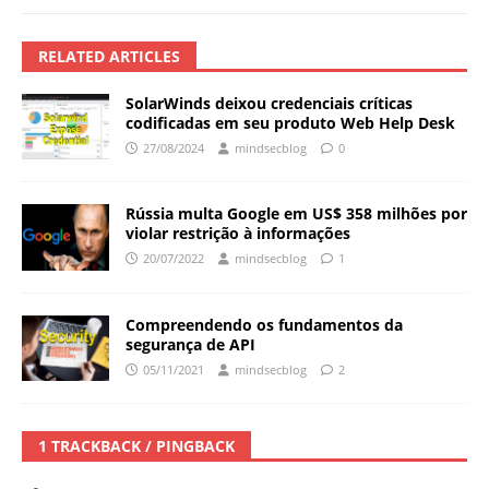
RELATED ARTICLES
SolarWinds deixou credenciais críticas
codificadas em seu produto Web Help Desk
27/08/2024
mindsecblog
0
Rússia multa Google em US$ 358 milhões por
violar restrição à informações
20/07/2022
mindsecblog
1
Compreendendo os fundamentos da
segurança de API
05/11/2021
mindsecblog
2
1 TRACKBACK / PINGBACK