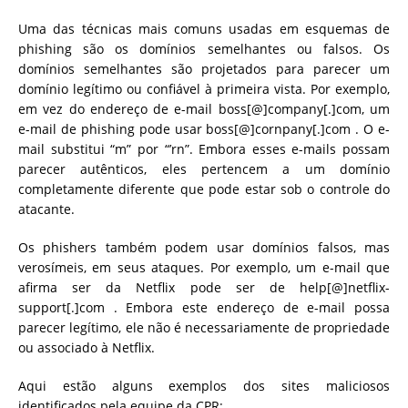
Uma das técnicas mais comuns usadas em esquemas de
phishing são os domínios semelhantes ou falsos. Os
domínios semelhantes são projetados para parecer um
domínio legítimo ou confiável à primeira vista. Por exemplo,
em vez do endereço de e-mail boss[@]company[.]com, um
e-mail de phishing pode usar boss[@]cornpany[.]com . O e-
mail substitui “m” por “’rn”. Embora esses e-mails possam
parecer autênticos, eles pertencem a um domínio
completamente diferente que pode estar sob o controle do
atacante.
Os phishers também podem usar domínios falsos, mas
verosímeis, em seus ataques. Por exemplo, um e-mail que
afirma ser da Netflix pode ser de help[@]netflix-
support[.]com . Embora este endereço de e-mail possa
parecer legítimo, ele não é necessariamente de propriedade
ou associado à Netflix.
Aqui estão alguns exemplos dos sites maliciosos
identificados pela equipe da CPR: