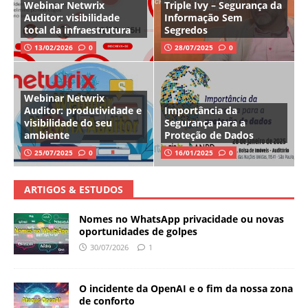
Webinar Netwrix
Triple Ivy – Segurança da
Auditor: visibilidade
Informação Sem
total da infraestrutura
Segredos
13/02/2026
0
28/07/2025
0
Webinar Netwrix
Auditor: produtividade e
Importância da
visibilidade do seu
Segurança para a
ambiente
Proteção de Dados
25/07/2025
0
16/01/2025
0
ARTIGOS & ESTUDOS
Nomes no WhatsApp privacidade ou novas
oportunidades de golpes
30/07/2026
1
O incidente da OpenAI e o fim da nossa zona
de conforto