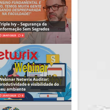
Triple Ivy – Segurança da
Informação Sem Segredos
28/07/2025
0
Webinar Netwrix Auditor:
produtividade e visibilidade do
seu ambiente
25/07/2025
0