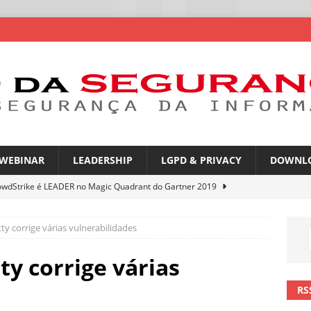
WEBINAR
LEADERSHIP
LGPD & PRIVACY
DOWNL
owdStrike é LEADER no Magic Quadrant do Gartner 2019
ty corrige várias vulnerabilidades
rica Latina é a segunda região mais exposta a ciberameaças
ÍCIAS
ty corrige várias
amplia desafio de segurança e governança nas redes corporativas
RS