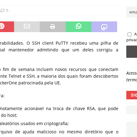
sas promessas de emprego na Meta, Disney, Coca-Cola e Spotify
5
 guardrails, a autonomia da IA se torna um risco
NOTÍCIAS
A
eleva taxa de sucesso de phishing para 54%
NOTÍCIAS
priva
nerabilidades. O SSH client PuTTY recebeu uma pilha de
pal mantenedor admitindo que um deles corrigiu a
o fim de semana incluem novos recursos que conectam
Acess
ente Telnet e SSH, a maioria dos quais foram descobertos
termo
kerOne patrocinada pela UE.
SI
ra:
otamente acionável na troca de chave RSA, que pode
 do host;
eatórios usados ​​em criptografia;
quivo de ajuda malicioso no mesmo diretório que o