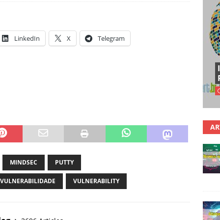
LinkedIn
X
Telegram
AR
MINDSEC
PUTTY
VULNERABILIDADE
VULNERABILITY