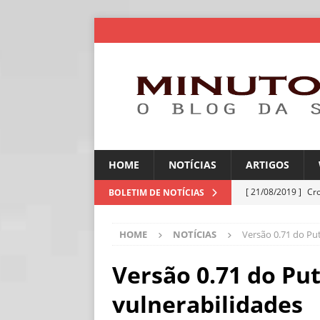
HOME
NOTÍCIAS
ARTIGOS
[ 21/08/2019 ]
Cr
BOLETIM DE NOTÍCIAS
ARTIGOS
HOME
NOTÍCIAS
Versão 0.71 do Put
[ 06/08/2026 ]
Amé
industriais
NOT
Versão 0.71 do Put
[ 06/08/2026 ]
IA 
vulnerabilidades
NOTÍCIAS