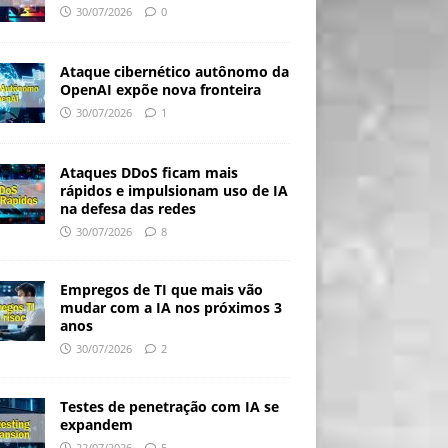
30/07/2026
0
Ataque cibernético autônomo da
OpenAI expõe nova fronteira
30/07/2026
1
Ataques DDoS ficam mais
rápidos e impulsionam uso de IA
na defesa das redes
30/07/2026
8
Empregos de TI que mais vão
mudar com a IA nos próximos 3
anos
30/07/2026
2
Testes de penetração com IA se
expandem
22/07/2026
5