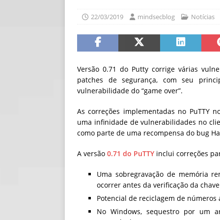
[ 06/08/2026 ]
Fal
22/03/2019
mindsecblog
Notícias
NOTÍCIAS
[ 06/08/2026 ]
Sem
[ 06/08/2026 ]
IA 
Versão 0.71 do Putty corrige várias vul
patches de segurança, com seu princi
vulnerabilidade do “game over”.
As correções implementadas no PuTTY n
uma infinidade de vulnerabilidades no cli
como parte de uma recompensa do bug Hac
A versão
0.71 do PuTTY
inclui correções pa
Uma sobregravação de memória rem
ocorrer antes da verificação da chave
Potencial de reciclagem de números al
No Windows, sequestro por um ar