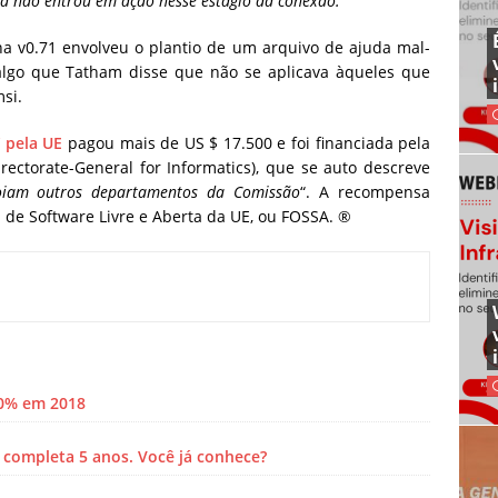
a não entrou em ação nesse estágio da conexão.
“
na v0.71 envolveu o plantio de um arquivo de ajuda mal-
 algo que Tatham disse que não se aplicava àqueles que
si.
 pela UE
pagou mais de US $ 17.500 e foi financiada pela
rectorate-General for Informatics), que se auto descreve
poiam outros departamentos da Comissão
“. A recompensa
de Software Livre e Aberta da UE, ou FOSSA. ®
50% em 2018
completa 5 anos. Você já conhece?