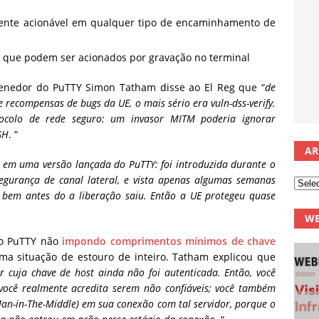
mente acionável em qualquer tipo de encaminhamento de
o que podem ser acionados por gravação no terminal
tenedor do PuTTY Simon Tatham disse ao El Reg que “
de
recompensas de bugs da UE, o mais sério era vuln-dss-verify.
ocolo de rede seguro: um invasor MITM poderia ignorar
SH
. “
AR
 em uma versão lançada do PuTTY: foi introduzida durante o
segurança de canal lateral, e vista apenas algumas semanas
 bem antes do a liberação saiu. Então a UE protegeu quase
WE
i o PuTTY não
impondo comprimentos mínimos de chave
ma situação de estouro de inteiro. Tatham explicou que
r cuja chave de host ainda não foi autenticada. Então, você
 você realmente acredita serem não confiáveis; você também
an-in-The-Middle) em sua conexão com tal servidor, porque o