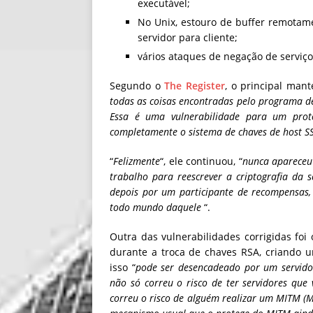
executável;
No Unix, estouro de buffer remota
servidor para cliente;
vários ataques de negação de serviç
Segundo o
The Register
, o principal man
todas as coisas encontradas pelo programa de 
Essa é uma vulnerabilidade para um prot
completamente o sistema de chaves de host S
“
Felizmente
“, ele continuou, “
nunca apareceu
trabalho para reescrever a criptografia da 
depois por um participante de recompensas,
todo mundo daquele
“.
Outra das vulnerabilidades corrigidas fo
durante a troca de chaves RSA, criando u
isso “
pode ​​ser desencadeado por um servido
não só correu o risco de ter servidores que
correu o risco de alguém realizar um MITM (M