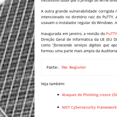
mecanismo usual que o protege do MITM aind
A outra grande vulnerabilidade corrigida 
intencionado no diretório raiz do PuTTY,
usavam o instalador regular do Windows .m
Inaugurada em janeiro, a revisão do
PuTTY
Direção Geral de Informática da UE (EU Di
como “
fornecendo serviços digitais que a
formou uma parte mais ampla da Auditoria 
Fonte: 
The Register
Veja também:
Ataques de Phishing cresce 2
NIST Cybersecurity Framework 