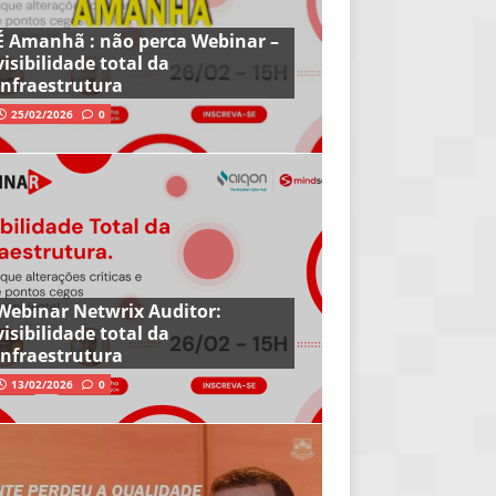
É Amanhã : não perca Webinar –
visibilidade total da
infraestrutura
25/02/2026
0
Webinar Netwrix Auditor:
visibilidade total da
infraestrutura
13/02/2026
0