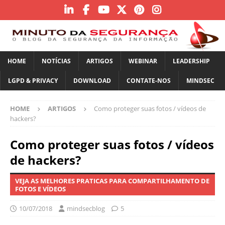
HOME
NOTÍCIAS
ARTIGOS
WEBINAR
LEADERSHIP
LGPD & PRIVACY
DOWNLOAD
CONTATE-NOS
MINDSEC
HOME
ARTIGOS
Como proteger suas fotos / vídeos de
hackers?
Como proteger suas fotos / vídeos
de hackers?
VEJA AS MELHORES PRATICAS PARA COMPARTILHAMENTO DE
FOTOS E VÍDEOS
10/07/2018
mindsecblog
5