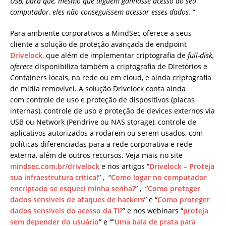
USB, para que, mesmo que alguém ganhasse acesso ao seu
computador, eles não conseguissem acessar esses dados.
”
Para ambiente corporativos a MindSec oferece a seus
cliente a solução de proteção avançada de endpoint
Drivelock
, que além de implementar criptografia de
full-disk,
oferece
disponibiliza também a criptografia de Diretórios e
Containers locais, na rede ou em cloud, e ainda criptografia
de mídia removível. A solução Drivelock conta ainda
com controle de uso e proteção de dispositivos (placas
internas), controle de uso e proteção de devices externos via
USB ou Network (Pendrive ou NAS storage), controle de
aplicativos autorizados a rodarem ou serem usados, com
políticas diferenciadas para a rede corporativa e rede
externa, além de outros recursos. Veja mais no site
mindsec.com.br/drivelock
e nos artigos “
Drivelock – Proteja
sua infraestrutura critica!
” , “
Como logar no computador
encriptado se esqueci minha senha?
” , “
Como proteger
dados sensíveis de ataques de hackers
” e “
Como proteger
dados sensíveis do acesso da TI?
” e nos webinars “
proteja
sem depender do usuário
” e “”
Uma bala de prata para