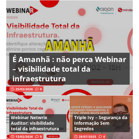
É Amanhã : não perca Webinar
– visibilidade total da
infraestrutura
25/02/2026
0
Webinar Netwrix
Triple Ivy – Segurança da
Auditor: visibilidade
Informação Sem
total da infraestrutura
Segredos
13/02/2026
0
28/07/2025
0