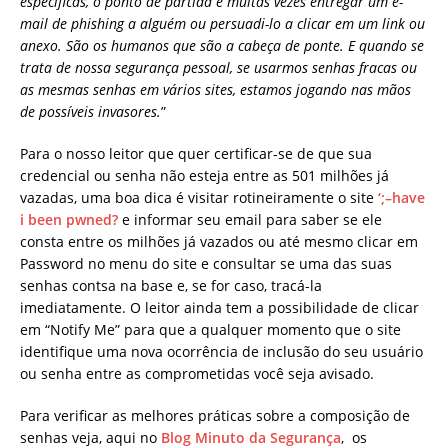
específicas, o ponto de partida é muitas vezes entregar um e-
mail de phishing a alguém ou persuadi-lo a clicar em um link ou
anexo. São os humanos que são a cabeça de ponte. E quando se
trata de nossa segurança pessoal, se usarmos senhas fracas ou
as mesmas senhas em vários sites, estamos jogando nas mãos
de possíveis invasores.
”
Para o nosso leitor que quer certificar-se de que sua
credencial ou senha não esteja entre as 501 milhões já
vazadas, uma boa dica é visitar rotineiramente o site
‘;–have
i been pwned?
e informar seu email para saber se ele
consta entre os milhões já vazados ou até mesmo clicar em
Password no menu do site e consultar se uma das suas
senhas contsa na base e, se for caso, tracá-la
imediatamente. O leitor ainda tem a possibilidade de clicar
em “Notify Me” para que a qualquer momento que o site
identifique uma nova ocorrência de inclusão do seu usuário
ou senha entre as comprometidas você seja avisado.
Para verificar as melhores práticas sobre a composição de
senhas veja, aqui no
Blog Minuto da Segurança
, os