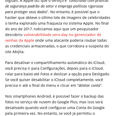
digitais. A Apple diz que o serviço é “
construído com práticas
de segurança padrão do setor e emprega políticas rigorosas
para proteger seus dados
“. No entanto, é possível que o
hacker que obteve o último lote de imagens de celebridades
o tenha explorado uma fraqueza no sistema Apple. No final
do ano de 2017, noticiamos aqui que um pesquisador
descobriu
vulnerabilidade zero-day no gerenciador de
senhas da Apple
onde uma atacante poderia roubar todas
as credenciais armazenadas, o que corrobora a suspeita do
site Abijita.
Para desativar o compartilhamento automático do iCloud,
você precisa ir para Configurações, depois para o iCloud,
rolar para baixo até Fotos e deslizar a opção para Desligado.
Se você quiser desabilitar o iCloud completamente, você
precisa ir até o final do menu e clicar em “
deletar conta
“.
Nos smartphones Android, é possível fazer o backup das
fotos no serviço de nuvem do Google Plus, mas isso será
desativado quando você configurar uma Conta do Google
pela primeira vez. No entanto, se você já permitiu o