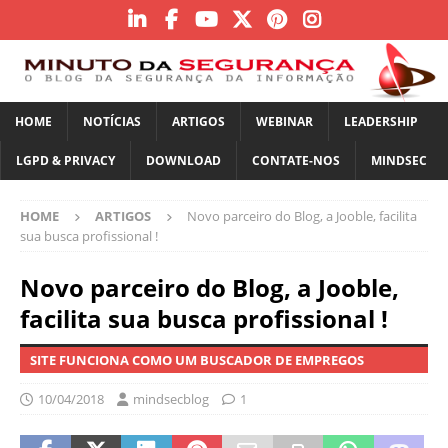
HOME
NOTÍCIAS
ARTIGOS
WEBINAR
LEADERSHIP
LGPD & PRIVACY
DOWNLOAD
CONTATE-NOS
MINDSEC
HOME
ARTIGOS
Novo parceiro do Blog, a Jooble, facilita
sua busca profissional !
Novo parceiro do Blog, a Jooble,
facilita sua busca profissional !
SITE FUNCIONA COMO UM BUSCADOR DE EMPREGOS
10/04/2018
mindsecblog
1