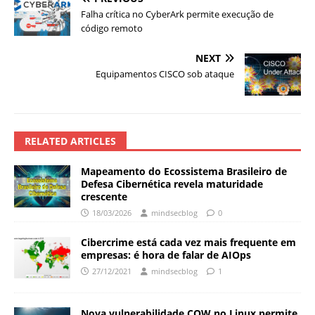
Falha crítica no CyberArk permite execução de
código remoto
NEXT
Equipamentos CISCO sob ataque
RELATED ARTICLES
Mapeamento do Ecossistema Brasileiro de
Defesa Cibernética revela maturidade
crescente
18/03/2026
mindsecblog
0
Cibercrime está cada vez mais frequente em
empresas: é hora de falar de AIOps
27/12/2021
mindsecblog
1
Nova vulnerabilidade COW no Linux permite