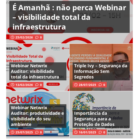
É Amanhã : não perca Webinar
– visibilidade total da
infraestrutura
25/02/2026
0
Webinar Netwrix
Triple Ivy – Segurança da
Auditor: visibilidade
Informação Sem
total da infraestrutura
Segredos
13/02/2026
0
28/07/2025
0
Webinar Netwrix
Auditor: produtividade e
Importância da
visibilidade do seu
Segurança para a
ambiente
Proteção de Dados
25/07/2025
0
16/01/2025
0