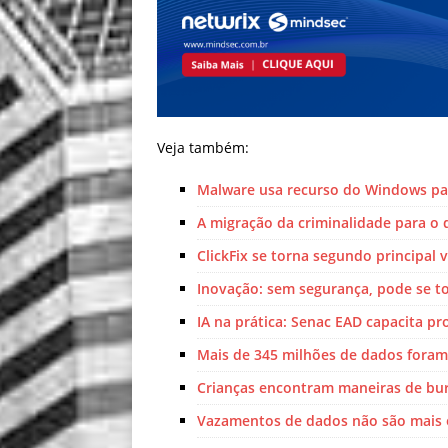
Veja também:
Malware usa recurso do Windows par
A migração da criminalidade para o d
ClickFix se torna segundo principal
Inovação: sem segurança, pode se to
IA na prática: Senac EAD capacita pro
Mais de 345 milhões de dados fora
Crianças encontram maneiras de burl
Vazamentos de dados não são mais 