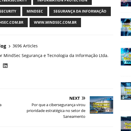
CYBERSECURITY
INFORMATION PROTECTION
SECURITY
MINDSEC
SEGURANÇA DA INFORMAÇÃO
SEC.COM.BR
WWW.MINDSEC.COM.BR
log
3696 Articles
or MindSec Segurança e Tecnologia da Informação Ltda.
NEXT
a
Por que a cibersegurança virou
prioridade estratégica no setor de
Saneamento