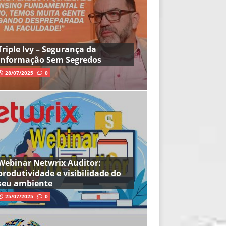
Triple Ivy – Segurança da
Informação Sem Segredos
28/07/2025
0
Webinar Netwrix Auditor:
produtividade e visibilidade do
seu ambiente
25/07/2025
0