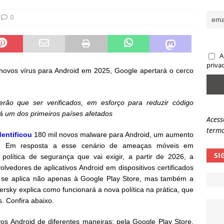
sas promessas de emprego na Meta, Disney, Coca-Cola e Spotify
0
 guardrails, a autonomia da IA se torna um risco
NOTÍCIAS
A
eleva taxa de sucesso de phishing para 54%
NOTÍCIAS
priva
 novos vírus para Android em 2025, Google apertará o cerco
erão que ser verificados, em esforço para reduzir código
rá um dos primeiros países afetados
Acess
termo
dentificou
180 mil novos malware para Android, um aumento
or. Em resposta a esse cenário de ameaças móveis em
SI
olítica de segurança que vai exigir, a partir de 2026, a
lvedores de aplicativos Android em dispositivos certificados
 se aplica não apenas à Google Play Store, mas também a
persky explica como funcionará a nova política na prática, que
s. Confira abaixo.
vos Android de diferentes maneiras: pela Google Play Store,