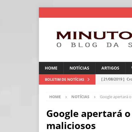
HOME
NOTÍCIAS
ARTIGOS
[ 21/08/2019 ]
Cr
BOLETIM DE NOTÍCIAS
ARTIGOS
HOME
NOTÍCIAS
Google apertará o 
[ 06/08/2026 ]
Amé
industriais
NOT
Google apertará o 
[ 06/08/2026 ]
IA 
maliciosos
NOTÍCIAS