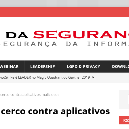
WEBINAR
LEADERSHIP
LGPD & PRIVACY
DOWNL
owdStrike é LEADER no Magic Quadrant do Gartner 2019
cerco contra aplicativos maliciosos
rica Latina é a segunda região mais exposta a ciberameaças
ÍCIAS
cerco contra aplicativos
amplia desafio de segurança e governança nas redes corporativas
RS