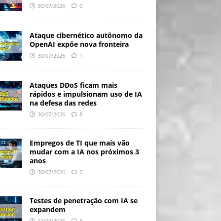
30/07/2026
0
Ataque cibernético autônomo da
OpenAI expõe nova fronteira
30/07/2026
1
Ataques DDoS ficam mais
rápidos e impulsionam uso de IA
na defesa das redes
30/07/2026
8
Empregos de TI que mais vão
mudar com a IA nos próximos 3
anos
30/07/2026
2
Testes de penetração com IA se
expandem
22/07/2026
5