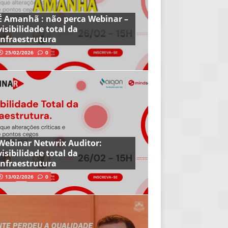
É Amanhã : não perca Webinar –
visibilidade total da
infraestrutura
25/02/2026
0
Webinar Netwrix Auditor:
visibilidade total da
infraestrutura
13/02/2026
0