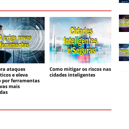
era ataques
Como mitigar os riscos nas
ticos e eleva
cidades inteligentes
o por ferramentas
ivas mais
das