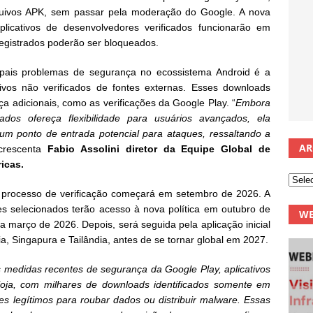
arquivos APK, sem passar pela moderação do Google. A nova
aplicativos de desenvolvedores verificados funcionarão em
 registrados poderão ser bloqueados.
pais problemas de segurança no ecossistema Android é a
tivos não verificados de fontes externas. Esses downloads
a adicionais, como as verificações da Google Play. “
Embora
ados ofereça flexibilidade para usuários avançados, ela
 um ponto de entrada potencial para ataques, ressaltando a
AR
acrescenta
Fabio Assolini diretor da Equipe Global de
icas.
, o processo de verificação começará em setembro de 2026. A
s selecionados terão acesso à nova política em outubro de
WE
a março de 2026. Depois, será seguida pela aplicação inicial
a, Singapura e Tailândia, antes de se tornar global em 2027.
medidas recentes de segurança da Google Play, aplicativos
 loja, com milhares de downloads identificados somente em
s legítimos para roubar dados ou distribuir malware. Essas