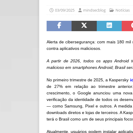
[ 06/08/2026 ]
Fal
03/09/2025
mindsecblog
Notícias
NOTÍCIAS
[ 06/08/2026 ]
Sem
[ 06/08/2026 ]
IA 
Alerta de cibersegurança: com mais 180 mil
contra aplicativos maliciosos.
A partir de 2026, todos os apps Android t
malicioso em smartphones Android; Brasil se
No primeiro trimestre de 2025, a Kaspersky
i
de 27% em relação ao trimestre anteri
crescimento, o Google anunciou uma nova p
verificação da identidade de todos os desenvo
— como Samsung, Pixel e outros. A medida
downloads diretos e lojas de terceiros. A Kas
terá o Brasil como um de seus principais foco
Atualmente, usuários podem instalar aplicati