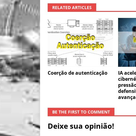
RELATED ARTICLES
Coerção de autenticação
IA acel
ciberné
pressã
defens
avança
BE THE FIRST TO COMMENT
Deixe sua opinião!