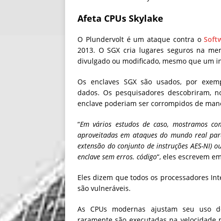
Afeta CPUs Skylake
O Plundervolt é um ataque contra o
Soft
2013. O SGX cria lugares seguros na me
divulgado ou modificado, mesmo que um inv
Os enclaves SGX são usados, por exempl
dados. Os pesquisadores descobriram, no
enclave poderiam ser corrompidos de maneir
“
Em vários estudos de caso, mostramos com
aproveitadas em ataques do mundo real para 
extensão do conjunto de instruções AES-NI) 
enclave sem erros. código
“, eles escrevem e
Eles dizem que todos os processadores Inte
são vulneráveis.
As CPUs modernas ajustam seu uso de
raramente são executadas na velocidade 