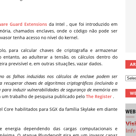
ware Guard Extensions
da Intel , que foi introduzido em
mória, chamados enclaves, onde o código não pode ser
asor tenha acesso no nível do kernel.
o, para calcular chaves de criptografia e armazenar
 entanto, ao adulterar a tensão, os cálculos dentro do
a previsível e, em outras situações, vazar dados.
AR
o as falhas induzidas nos cálculos de enclave podem ser
recuperar chaves de algoritmos criptográficos (incluindo a
ou para induzir vulnerabilidades de segurança de memória em
WE
m um trabalho de pesquisa publicado pelo
The Register
.
l Core habilitados para SGX da família Skylake em diante
 energia dependendo das cargas computacionais e
máxima. O ataque Plundervolt gira em um invasor capaz