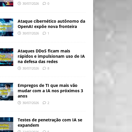
30/07/2026
0
Ataque cibernético autônomo da
OpenAI expõe nova fronteira
30/07/2026
1
Ataques DDoS ficam mais
rápidos e impulsionam uso de IA
na defesa das redes
30/07/2026
8
Empregos de TI que mais vão
mudar com a IA nos próximos 3
anos
30/07/2026
2
Testes de penetração com IA se
expandem
22/07/2026
5