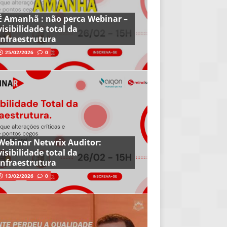
É Amanhã : não perca Webinar –
visibilidade total da
infraestrutura
25/02/2026
0
Webinar Netwrix Auditor:
visibilidade total da
infraestrutura
13/02/2026
0