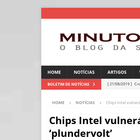
HOME
NOTÍCIAS
ARTIGOS
[ 21/08/2019 ]
Cr
BOLETIM DE NOTÍCIAS
ARTIGOS
HOME
NOTÍCIAS
Chips Intel vulnerá
[ 06/08/2026 ]
Amé
industriais
NOT
Chips Intel vulnerá
[ 06/08/2026 ]
IA 
‘plundervolt’
NOTÍCIAS