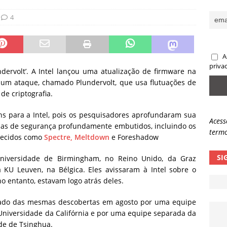
sas promessas de emprego na Meta, Disney, Coca-Cola e Spotify
4
 guardrails, a autonomia da IA se torna um risco
NOTÍCIAS
A
eleva taxa de sucesso de phishing para 54%
NOTÍCIAS
priva
ndervolt’.
A Intel lançou uma atualização de firmware na
r um ataque, chamado Plundervolt, que usa flutuações de
de criptografia.
ins para a Intel, pois os pesquisadores aprofundaram sua
Acess
mas de segurança profundamente embutidos, incluindo os
termo
hecidos como
Spectre, Meltdown
e Foreshadow
SI
niversidade de Birmingham, no Reino Unido, da Graz
a KU Leuven, na Bélgica. Eles avissaram à Intel sobre o
o entanto, estavam logo atrás deles.
mado das mesmas descobertas em agosto por uma equipe
Universidade da Califórnia e por uma equipe separada da
de de Tsinghua.