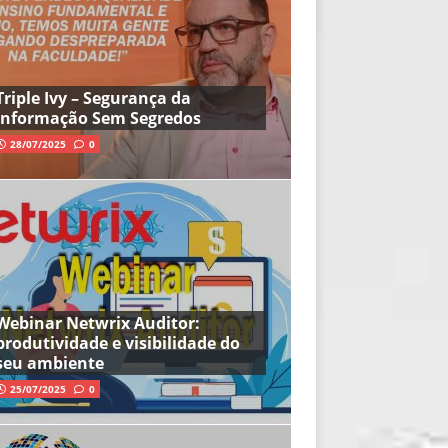
Triple Ivy – Segurança da
Informação Sem Segredos
28/07/2025
0
Webinar Netwrix Auditor:
produtividade e visibilidade do
seu ambiente
25/07/2025
0