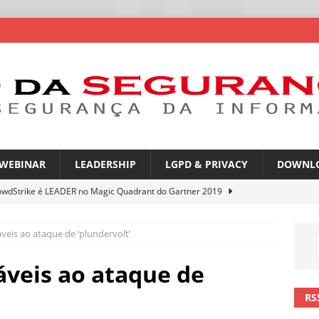
WEBINAR
LEADERSHIP
LGPD & PRIVACY
DOWNL
owdStrike é LEADER no Magic Quadrant do Gartner 2019
veis ​​ao ataque de ‘plundervolt’
rica Latina é a segunda região mais exposta a ciberameaças
ÍCIAS
veis ​​ao ataque de
amplia desafio de segurança e governança nas redes corporativas
RS