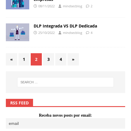
08/11/2022
mindsecblog
2
DLP Integrada VS DLP Dedicada
25/10/2022
mindsecblog
4
«
1
2
3
4
»
RSS FEED
Receba novos posts por email: