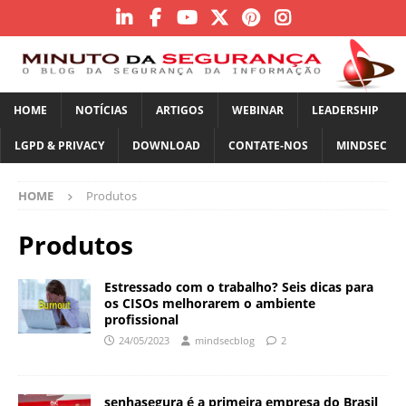
HOME
NOTÍCIAS
ARTIGOS
WEBINAR
LEADERSHIP
LGPD & PRIVACY
DOWNLOAD
CONTATE-NOS
MINDSEC
HOME
Produtos
Produtos
Estressado com o trabalho? Seis dicas para
os CISOs melhorarem o ambiente
profissional
24/05/2023
mindsecblog
2
senhasegura é a primeira empresa do Brasil