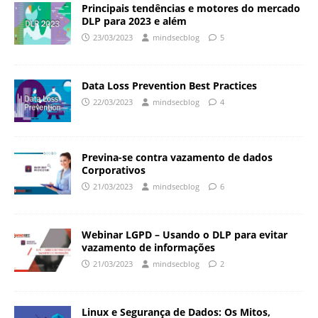
Principais tendências e motores do mercado
DLP para 2023 e além
23/03/2023
mindsecblog
5
Data Loss Prevention Best Practices
22/03/2023
mindsecblog
4
Previna-se contra vazamento de dados
Corporativos
21/03/2023
mindsecblog
6
Webinar LGPD – Usando o DLP para evitar
vazamento de informações
21/03/2023
mindsecblog
2
Linux e Segurança de Dados: Os Mitos,