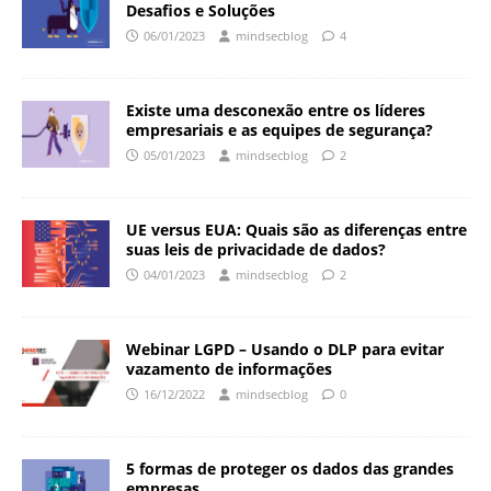
Desafios e Soluções
06/01/2023
mindsecblog
4
Existe uma desconexão entre os líderes
empresariais e as equipes de segurança?
05/01/2023
mindsecblog
2
UE versus EUA: Quais são as diferenças entre
suas leis de privacidade de dados?
04/01/2023
mindsecblog
2
Webinar LGPD – Usando o DLP para evitar
vazamento de informações
16/12/2022
mindsecblog
0
5 formas de proteger os dados das grandes
empresas