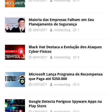
31/07/2017
mindsecblog
0
Maioria das Empresas Falham em Seu
Planejamento de Segurança
28/07/2017
mindsecblog
1
Black Hat Destaca a Evolução dos Ataques
Cyber-Físicos
28/07/2017
mindsecblog
0
Microsoft Lança Programa de Recompensa
que Paga até $250.000
27/07/2017
mindsecblog
0
Google Detecta Perigoso Spyware Apps na
Play Store
27/07/2017
mindsecblog
0