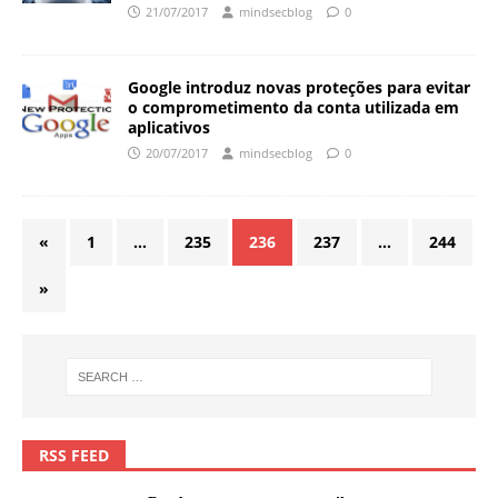
21/07/2017
mindsecblog
0
Google introduz novas proteções para evitar
o comprometimento da conta utilizada em
aplicativos
20/07/2017
mindsecblog
0
«
1
…
235
236
237
…
244
»
RSS FEED