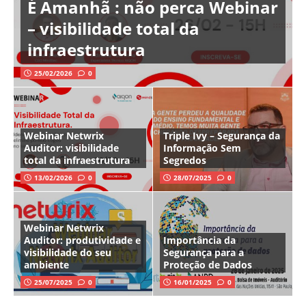
É Amanhã : não perca Webinar
– visibilidade total da
infraestrutura
25/02/2026
0
Webinar Netwrix
Triple Ivy – Segurança da
Auditor: visibilidade
Informação Sem
total da infraestrutura
Segredos
13/02/2026
0
28/07/2025
0
Webinar Netwrix
Auditor: produtividade e
Importância da
visibilidade do seu
Segurança para a
ambiente
Proteção de Dados
25/07/2025
0
16/01/2025
0