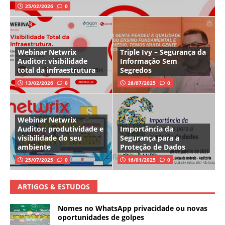
25/02/2026
0
Webinar Netwrix
Triple Ivy – Segurança da
Auditor: visibilidade
Informação Sem
total da infraestrutura
Segredos
13/02/2026
0
28/07/2025
0
Webinar Netwrix
Auditor: produtividade e
Importância da
visibilidade do seu
Segurança para a
ambiente
Proteção de Dados
25/07/2025
0
16/01/2025
0
ARTIGOS & ESTUDOS
Nomes no WhatsApp privacidade ou novas
oportunidades de golpes