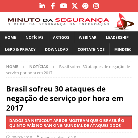
HOME
NOTÍCIAS
ARTIGOS
WEBINAR
LEADERSHIP
LGPD & PRIVACY
DOWNLOAD
CONTATE-NOS
MINDSEC
HOME
NOTÍCIAS
Brasil sofreu 30 ataques de negação de
serviço por hora em 2017
Brasil sofreu 30 ataques de
negação de serviço por hora em
2017
DADOS DA NETSCOUT ARBOR MOSTRAM QUE O BRASIL É O
QUINTO PAÍS NO RANKING MUNDIAL DE ATAQUES DDOS
20/02/2018
mindsecblog
0