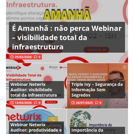
É Amanhã : não perca Webinar
– visibilidade total da
infraestrutura
25/02/2026
0
Webinar Netwrix
Triple Ivy – Segurança da
Auditor: visibilidade
Informação Sem
total da infraestrutura
Segredos
13/02/2026
0
28/07/2025
0
Webinar Netwrix
Auditor: produtividade e
Importância da