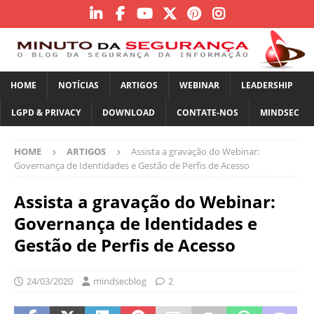
HOME
NOTÍCIAS
ARTIGOS
WEBINAR
LEADERSHIP
LGPD & PRIVACY
DOWNLOAD
CONTATE-NOS
MINDSEC
HOME
ARTIGOS
Assista a gravação do Webinar:
Governança de Identidades e Gestão de Perfis de Acesso
Assista a gravação do Webinar:
Governança de Identidades e
Gestão de Perfis de Acesso
24/03/2020
mindsecblog
2