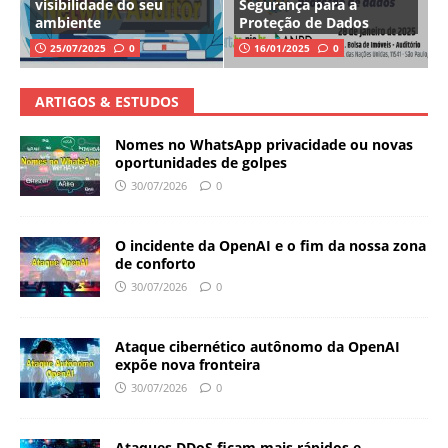
visibilidade do seu
Segurança para a
ambiente
Proteção de Dados
25/07/2025
0
16/01/2025
0
ARTIGOS & ESTUDOS
Nomes no WhatsApp privacidade ou novas
oportunidades de golpes
30/07/2026
0
O incidente da OpenAI e o fim da nossa zona
de conforto
30/07/2026
0
Ataque cibernético autônomo da OpenAI
expõe nova fronteira
30/07/2026
0
Ataques DDoS ficam mais rápidos e