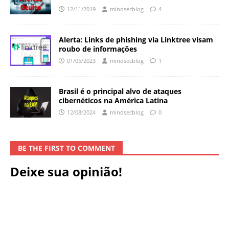
12/11/2019
mindsecblog
4
Alerta: Links de phishing via Linktree visam
roubo de informações
01/05/2023
mindsecblog
1
Brasil é o principal alvo de ataques
cibernéticos na América Latina
12/08/2024
mindsecblog
0
BE THE FIRST TO COMMENT
Deixe sua opinião!