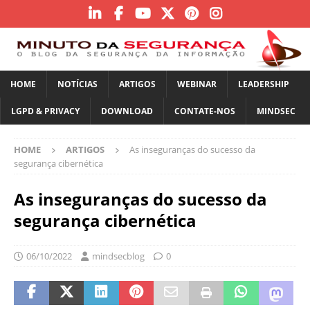
HOME
NOTÍCIAS
ARTIGOS
WEBINAR
LEADERSHIP
LGPD & PRIVACY
DOWNLOAD
CONTATE-NOS
MINDSEC
HOME
ARTIGOS
As inseguranças do sucesso da
segurança cibernética
As inseguranças do sucesso da
segurança cibernética
06/10/2022
mindsecblog
0