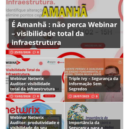
É Amanhã : não perca Webinar
– visibilidade total da
infraestrutura
25/02/2026
0
Webinar Netwrix
Triple Ivy – Segurança da
Auditor: visibilidade
Informação Sem
total da infraestrutura
Segredos
13/02/2026
0
28/07/2025
0
Webinar Netwrix
Auditor: produtividade e
Importância da
visibilidade do seu
Segurança para a