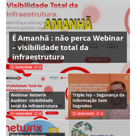
É Amanhã : não perca Webinar
– visibilidade total da
infraestrutura
25/02/2026
0
Webinar Netwrix
Triple Ivy – Segurança da
Auditor: visibilidade
Informação Sem
total da infraestrutura
Segredos
13/02/2026
0
28/07/2025
0
Webinar Netwrix