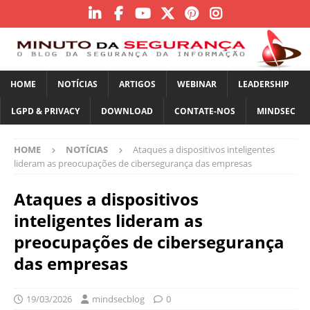
HOME
NOTÍCIAS
ARTIGOS
WEBINAR
LEADERSHIP
LGPD & PRIVACY
DOWNLOAD
CONTATE-NOS
MINDSEC
HOME
NOTÍCIAS
Ataques a dispositivos inteligentes
lideram as preocupações de cibersegurança das empresas
Ataques a dispositivos
inteligentes lideram as
preocupações de cibersegurança
das empresas
19/03/2026
mindsecblog
0