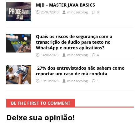
MJB – MASTER JAVA BASICS
25/07/2018
mindsecblog
0
Quais os riscos de segurança com a
transcrição de áudio para texto no
WhatsApp e outros aplicativos?
14/06/2023
mindsecblog
4
27% dos entrevistados não sabem como
reportar um caso de má conduta
19/10/2023
mindsecblog
1
BE THE FIRST TO COMMENT
Deixe sua opinião!