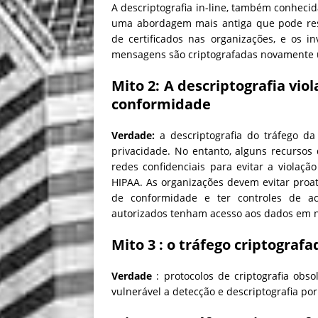
A descriptografia in-line, também conheci
uma abordagem mais antiga que pode res
de certificados nas organizações, e os 
mensagens são criptografadas novamente u
Mito 2: A
descriptografia viol
conformidade
Verdade:
a descriptografia do tráfego da
privacidade. No entanto, alguns recursos
redes confidenciais para evitar a violaç
HIPAA. As organizações devem evitar proat
de conformidade e ter controles de a
autorizados tenham acesso aos dados em n
Mito 3
: o tráfego criptograf
Verdade
: protocolos de criptografia obso
vulnerável a detecção e descriptografia por