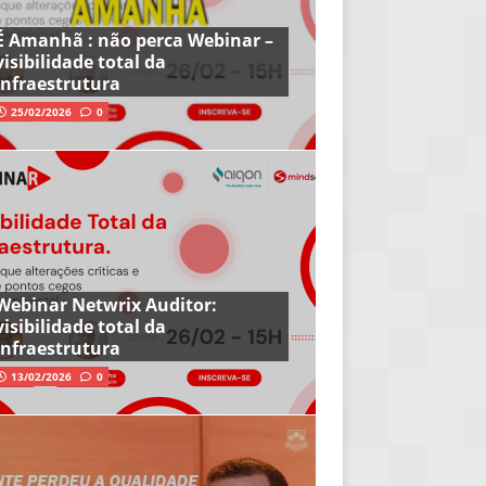
É Amanhã : não perca Webinar –
visibilidade total da
infraestrutura
25/02/2026
0
Webinar Netwrix Auditor:
visibilidade total da
infraestrutura
13/02/2026
0