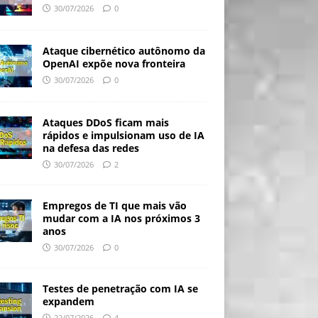
30/07/2026
0
Ataque cibernético autônomo da
OpenAI expõe nova fronteira
30/07/2026
0
Ataques DDoS ficam mais
rápidos e impulsionam uso de IA
na defesa das redes
30/07/2026
2
Empregos de TI que mais vão
mudar com a IA nos próximos 3
anos
30/07/2026
0
Testes de penetração com IA se
expandem
22/07/2026
4