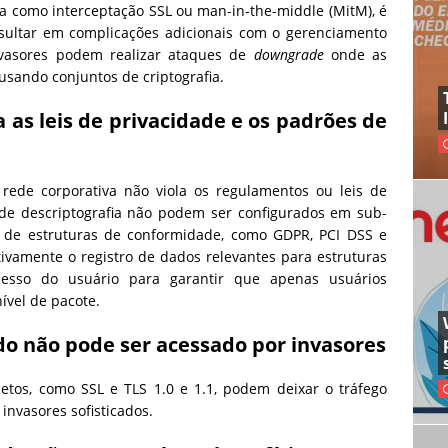
da como interceptação SSL ou man-in-the-middle (MitM), é
ultar em complicações adicionais com o gerenciamento
invasores podem realizar ataques de
downgrade
onde as
sando conjuntos de criptografia.
a as leis de privacidade e os padrões de
 rede corporativa não viola os regulamentos ou leis de
 de descriptografia não podem ser configurados em sub-
ão de estruturas de conformidade, como GDPR, PCI DSS e
ivamente o registro de dados relevantes para estruturas
cesso do usuário para garantir que apenas usuários
ível de pacote.
ado não pode ser acessado por invasores
letos, como SSL e TLS 1.0 e 1.1, podem deixar o tráfego
 invasores sofisticados.