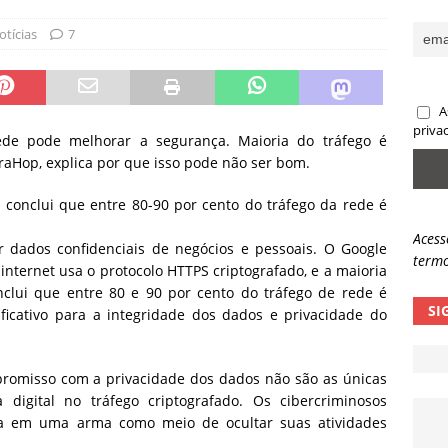
ncidente da OpenAI e o fim da nossa zona de conforto
ARTIGOS
otícias
7
lpes com QR Code entram em nova fase
NOTÍCIAS
A
priva
ede pode melhorar a segurança. Maioria do tráfego é
traHop, explica por que isso pode não ser bom.
r conclui que entre 80-90 por cento do tráfego da rede é
Acess
ger dados confidenciais de negócios e pessoais. O Google
termo
internet usa o protocolo HTTPS criptografado, e a maioria
nclui que entre 80 e 90 por cento do tráfego de rede é
SI
ificativo para a integridade dos dados e privacidade do
romisso com a privacidade dos dados não são as únicas
igital no tráfego criptografado. Os cibercriminosos
ia em uma arma como meio de ocultar suas atividades