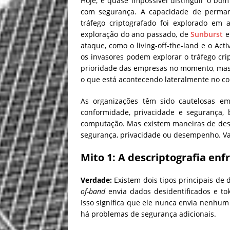
Hoje, é quase impossível distinguir o bo
com segurança. A capacidade de perman
tráfego criptografado foi explorado em 
exploração do ano passado, de
Sunburst
ataque, como o living-off-the-land e o Act
os invasores podem explorar o tráfego c
prioridade das empresas no momento, mas 
o que está acontecendo lateralmente no cor
As organizações têm sido cautelosas em
conformidade, privacidade e segurança
computação. Mas existem maneiras de des
segurança, privacidade ou desempenho. V
Mito 1: A
descriptografia enf
Verdade:
Existem dois tipos principais de 
of-band
envia dados desidentificados e t
Isso significa que ele nunca envia nenhum 
há problemas de segurança adicionais.