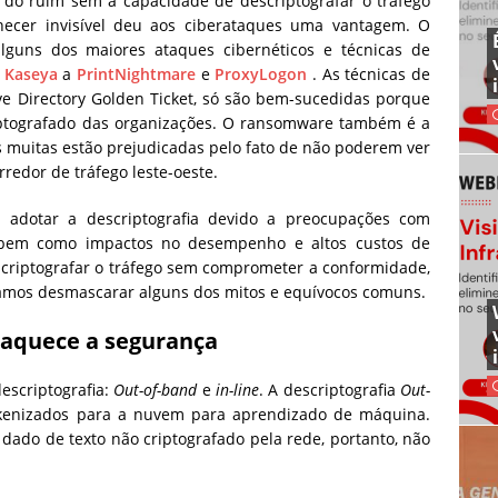
m do ruim sem a capacidade de descriptografar o tráfego
ecer invisível deu aos ciberataques uma vantagem. O
alguns dos maiores ataques cibernéticos e técnicas de
e
Kaseya
a
PrintNightmare
e
ProxyLogon
. As técnicas de
ive Directory Golden Ticket, só são bem-sucedidas porque
riptografado das organizações. O ransomware também é a
muitas estão prejudicadas pelo fato de não poderem ver
redor de tráfego leste-oeste.
 adotar a descriptografia devido a preocupações com
, bem como impactos no desempenho e altos custos de
criptografar o tráfego sem comprometer a conformidade,
amos desmascarar alguns dos mitos e equívocos comuns.
raquece a segurança
descriptografia:
Out-of-band
e
in-line
. A descriptografia
Out-
okenizados para a nuvem para aprendizado de máquina.
dado de texto não criptografado pela rede, portanto, não