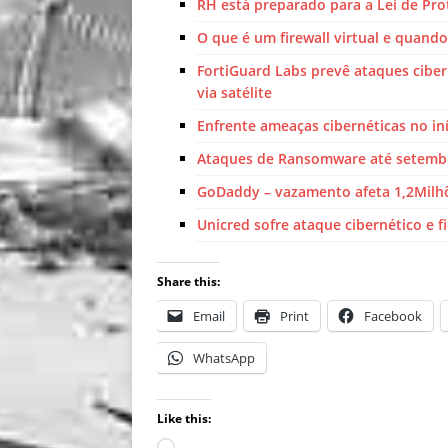
RH está preparado para a Lei de Pr
O que é um firewall virtual e quando
FortiGuard Labs prevê ataques cibern
via satélite
Enfrente ameaças cibernéticas no in
Ataques de Ransomware até setembr
GoDaddy – vazamento afeta 1,2Milhõ
Unicred sofre ataque cibernético e f
Share this:
Email
Print
Facebook
WhatsApp
Like this: