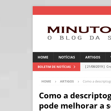
HOME
NOTÍCIAS
ARTIGOS
[ 21/08/2019 ]
Cr
BOLETIM DE NOTÍCIAS
ARTIGOS
HOME
ARTIGOS
Como a descriptogr
[ 30/07/2026 ]
Ch
[ 30/07/2026 ]
No
Como a descriptog
ARTIGOS
pode melhorar a 
[ 30/07/2026 ]
Dee