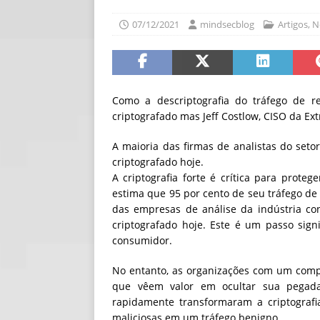
[ 30/07/2026 ]
O i
07/12/2021
mindsecblog
Artigos
,
N
[ 30/07/2026 ]
Go
Como a descriptografia do tráfego de r
criptografado mas Jeff Costlow, CISO da Ex
A maioria das firmas de analistas do seto
criptografado hoje.
A criptografia forte é crítica para prote
estima que 95 por cento de seu tráfego de 
das empresas de análise da indústria co
criptografado hoje. Este é um passo sign
consumidor.
No entanto, as organizações com um comp
que vêem valor em ocultar sua pegada d
rapidamente transformaram a criptograf
maliciosas em um tráfego benigno.