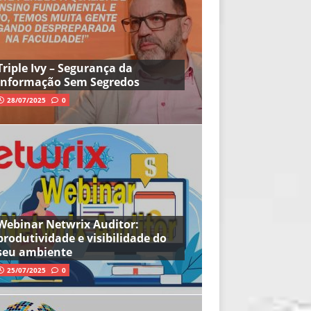
Triple Ivy – Segurança da
Informação Sem Segredos
28/07/2025
0
Webinar Netwrix Auditor:
produtividade e visibilidade do
seu ambiente
25/07/2025
0