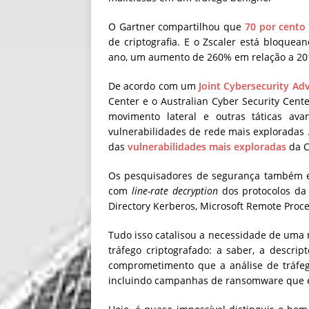
O Gartner compartilhou que
70 por cento
de criptografia. E o Zscaler está bloque
ano, um aumento de 260% em relação a 20
De acordo com um
Joint Cybersecurity Ad
Center e o Australian Cyber ​​Security Cent
movimento lateral e outras táticas a
vulnerabilidades de rede mais exploradas 
das
vulnerabilidades mais exploradas
da 
Os pesquisadores de segurança também en
com
line-rate decryption
dos protocolos da
Directory Kerberos, Microsoft Remote Proc
Tudo isso catalisou a necessidade de uma
tráfego criptografado: a saber, a descript
comprometimento que a análise de tráfego 
incluindo campanhas de ransomware que e