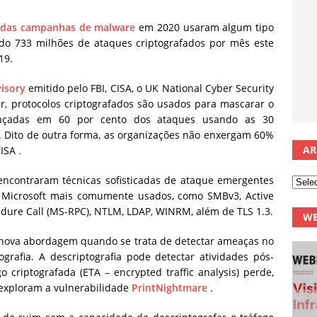
 das campanhas de malware
em 2020 usaram algum tipo
ando 733 milhões de ataques criptografados por mês este
19.
visory
emitido pelo FBI, CISA, o UK National Cyber ​​Security
er, protocolos criptografados são usados ​​para mascarar o
vançadas em 60 por cento dos ataques usando as 30
. Dito de outra forma, as organizações não enxergam 60%
AR
CISA
.
contraram técnicas sofisticadas de ataque emergentes
 Microsoft mais comumente usados, como SMBv3, Active
edure Call (MS-RPC), NTLM, LDAP, WINRM, além de TLS 1.3.
WE
 nova abordagem quando se trata de detectar ameaças no
ografia. A descriptografia pode detectar atividades pós-
criptografada (ETA – encrypted traffic analysis) perde,
xploram a vulnerabilidade
PrintNightmare
.