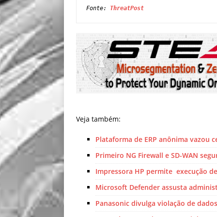
Fonte: 
ThreatPost
Veja também:
Plataforma de ERP anônima vazou ce
Primeiro NG Firewall e SD-WAN segur
Impressora HP permite execução de 
Microsoft Defender assusta adminis
Panasonic divulga violação de dado