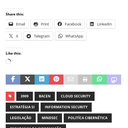
Share this:
Email
Print
Facebook
LinkedIn
X
Telegram
WhatsApp
Like this:
3909
BACEN
CLOUD SECURITY
ESTRATÉGIA SI
INFORMATION SECURITY
LEGISLAÇÃO
MINDSEC
POLITÍCA CIBERNÉTICA