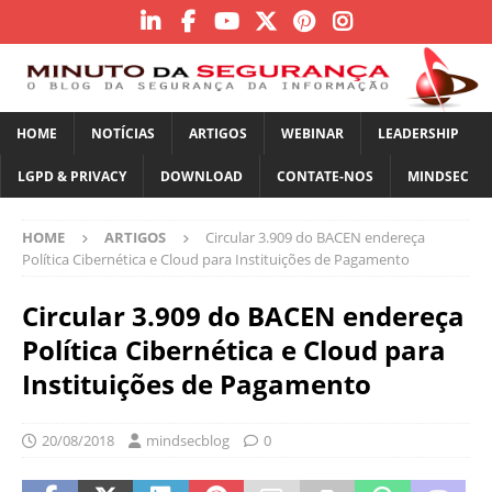
HOME
NOTÍCIAS
ARTIGOS
WEBINAR
LEADERSHIP
LGPD & PRIVACY
DOWNLOAD
CONTATE-NOS
MINDSEC
HOME
ARTIGOS
Circular 3.909 do BACEN endereça
Política Cibernética e Cloud para Instituições de Pagamento
Circular 3.909 do BACEN endereça
Política Cibernética e Cloud para
Instituições de Pagamento
20/08/2018
mindsecblog
0