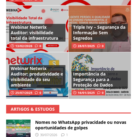
Webinar Netwrix
Triple Ivy – Segurança da
Auditor: visibilidade
Informação Sem
total da infraestrutura
Segredos
13/02/2026
0
28/07/2025
0
Webinar Netwrix
Auditor: produtividade e
Importância da
visibilidade do seu
Segurança para a
ambiente
Proteção de Dados
25/07/2025
0
16/01/2025
0
ARTIGOS & ESTUDOS
Nomes no WhatsApp privacidade ou novas
oportunidades de golpes
30/07/2026
1