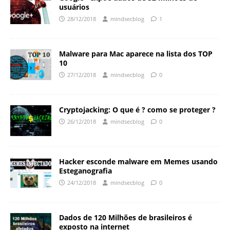
usuários
28/12/2018
mindsecblog
1
Malware para Mac aparece na lista dos TOP
10
27/12/2018
mindsecblog
0
Cryptojacking: O que é ? como se proteger ?
26/12/2018
mindsecblog
0
Hacker esconde malware em Memes usando
Esteganografia
24/12/2018
mindsecblog
0
Dados de 120 Milhões de brasileiros é
exposto na internet