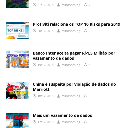
21/12/2018
mindsecblog
7
Protiviti relaciona os TOP 10 Risks para 2019
20/12/2018
mindsecblog
2
Banco Inter aceita pagar R$1,5 Milhão por
vazamento de dados
19/12/2018
mindsecblog
3
China é suspeita por violação de dados do
Marriott
18/12/2018
mindsecblog
0
Mais um vazamento de dados
17/12/2018
mindsecblog
3