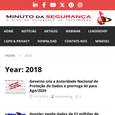
HOME
NOTÍCIAS
ARTIGOS
WEBINAR
LEADERSHIP
LGPD & PRIVACY
DOWNLOAD
CONTATE-NOS
MINDSEC
HOME
2018
Year:
2018
Governo cria a Autoridade Nacional de
Proteção de Dados e prorroga lei para
Ago/2020
31/12/2018
mindsecblog
2
Google+ expõe dados de 52 milhões de