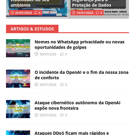
ambiente
Proteção de Dados
25/07/2025
0
16/01/2025
0
ARTIGOS & ESTUDOS
Nomes no WhatsApp privacidade ou novas
oportunidades de golpes
30/07/2026
0
O incidente da OpenAI e o fim da nossa zona
de conforto
30/07/2026
0
Ataque cibernético autônomo da OpenAI
expõe nova fronteira
30/07/2026
0
Ataques DDoS ficam mais rápidos e