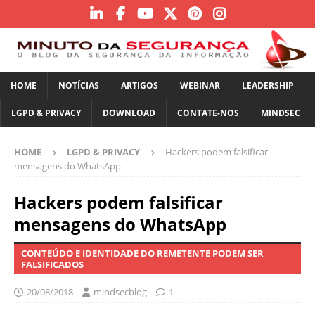
HOME
NOTÍCIAS
ARTIGOS
WEBINAR
LEADERSHIP
LGPD & PRIVACY
DOWNLOAD
CONTATE-NOS
MINDSEC
HOME
LGPD & PRIVACY
Hackers podem falsificar
mensagens do WhatsApp
Hackers podem falsificar
mensagens do WhatsApp
CONTEÚDO E IDENTIDADE DO REMETENTE PODEM SER
FALSIFICADOS
20/08/2018
mindsecblog
1