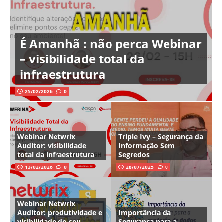
É Amanhã : não perca Webinar
– visibilidade total da
infraestrutura
25/02/2026
0
Webinar Netwrix
Triple Ivy – Segurança da
Auditor: visibilidade
Informação Sem
total da infraestrutura
Segredos
13/02/2026
0
28/07/2025
0
Webinar Netwrix
Auditor: produtividade e
Importância da
visibilidade do seu
Segurança para a