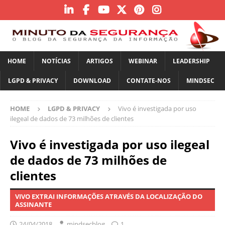
HOME
NOTÍCIAS
ARTIGOS
WEBINAR
LEADERSHIP
LGPD & PRIVACY
DOWNLOAD
CONTATE-NOS
MINDSEC
HOME
LGPD & PRIVACY
Vivo é investigada por uso
ilegeal de dados de 73 milhões de clientes
Vivo é investigada por uso ilegeal
de dados de 73 milhões de
clientes
VIVO EXTRAI INFORMAÇÕES ATRAVÉS DA LOCALIZAÇÃO DO
ASSINANTE
24/04/2018
mindsecblog
1