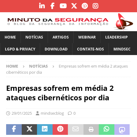
HOME
NOTÍCIAS
ARTIGOS
WEBINAR
LEADERSHIP
LGPD & PRIVACY
DOWNLOAD
CONTATE-NOS
MINDSEC
HOME
NOTÍCIAS
Empresas sofrem em média 2 ataques
cibernéticos por dia
Empresas sofrem em média 2
ataques cibernéticos por dia
29/01/2025
mindsecblog
0