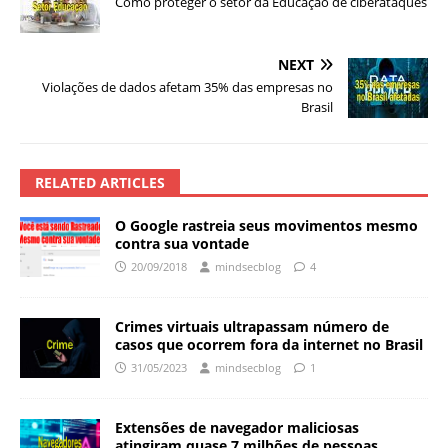
Como proteger o setor da Educação de ciberataques
NEXT
Violações de dados afetam 35% das empresas no
Brasil
RELATED ARTICLES
O Google rastreia seus movimentos mesmo
contra sua vontade
20/09/2018
mindsecblog
4
Crimes virtuais ultrapassam número de
casos que ocorrem fora da internet no Brasil
31/05/2023
mindsecblog
1
Extensões de navegador maliciosas
atingiram quase 7 milhões de pessoas