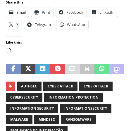
Share this:
Email
Print
Facebook
LinkedIn
X
Telegram
WhatsApp
Like this:
AUTHSEC
CYBER ATTACK
CYBERATTACK
CYBERSECURITY
INFORMATION PROTECTION
INFORMATION SECURITY
INFORMATIONSECURITY
MALWARE
MINDSEC
RANSOMWARE
SEGURANÇA DA INFORMAÇÃO