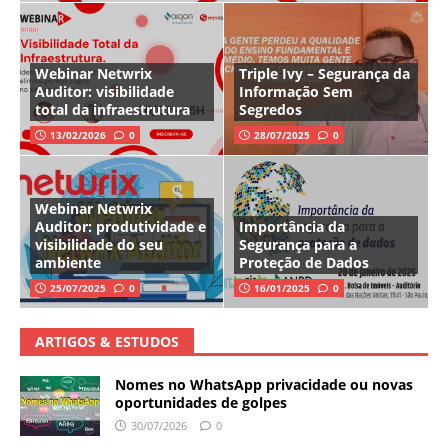
Webinar Netwrix
Triple Ivy – Segurança da
Auditor: visibilidade
Informação Sem
total da infraestrutura
Segredos
13/02/2026
0
28/07/2025
0
Webinar Netwrix
Auditor: produtividade e
Importância da
visibilidade do seu
Segurança para a
ambiente
Proteção de Dados
25/07/2025
0
16/01/2025
0
ARTIGOS & ESTUDOS
Nomes no WhatsApp privacidade ou novas
oportunidades de golpes
30/07/2026
0