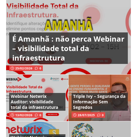
É Amanhã : não perca Webinar
– visibilidade total da
infraestrutura
25/02/2026
0
Webinar Netwrix
Triple Ivy – Segurança da
Auditor: visibilidade
Informação Sem
total da infraestrutura
Segredos
13/02/2026
0
28/07/2025
0