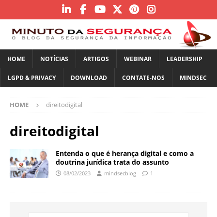
HOME
NOTÍCIAS
ARTIGOS
WEBINAR
LEADERSHIP
LGPD & PRIVACY
DOWNLOAD
CONTATE-NOS
MINDSEC
HOME
direitodigital
direitodigital
Entenda o que é herança digital e como a
doutrina jurídica trata do assunto
08/02/2023
mindsecblog
1