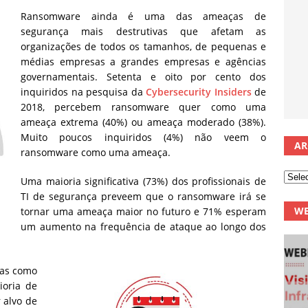
Ransomware ainda é uma das ameaças de
segurança mais destrutivas que afetam as
organizações de todos os tamanhos, de pequenas e
médias empresas a grandes empresas e agências
governamentais. Setenta e oito por cento dos
inquiridos na pesquisa da
Cybersecurity Insiders
de
2018, percebem ransomware quer como uma
ameaça extrema (40%) ou am
eaça moderado (38%).
Muito poucos inquiridos (4%) não veem o
AR
ransomware como uma ameaça.
Uma maioria significativa (73%) dos profissionais de
TI de segurança preveem que o ransomware irá se
WE
tornar uma ameaça maior no futuro e 71% esperam
um aumento na frequência de ataque ao longo dos
vas como
oria de
 alvo de