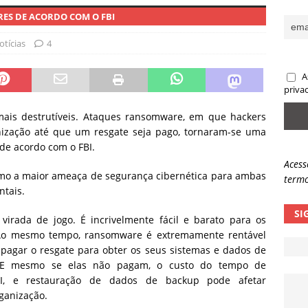
ES DE ACORDO COM O FBI
panha de phishing mira instituições globais com falsos e-mails de
IAS
otícias
4
ndo a IA toma a decisão errada, quem responde pela conta?
A
priva
is destrutíveis. Ataques ransomware, em que hackers
anização até que um resgate seja pago, tornaram-se uma
 de acordo com o FBI.
Acess
o a maior ameaça de segurança cibernética para ambas
termo
ntais.
SI
rada de jogo. É incrivelmente fácil e barato para os
 Ao mesmo tempo, ransomware é extremamente rentável
agar o resgate para obter os seus sistemas e dados de
. E mesmo se elas não pagam, o custo do tempo de
TI, e restauração de dados de backup pode afetar
ganização.