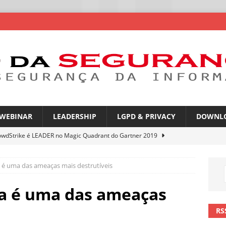
WEBINAR
LEADERSHIP
LGPD & PRIVACY
DOWNL
owdStrike é LEADER no Magic Quadrant do Gartner 2019
é uma das ameaças mais destrutíveis
sas promessas de emprego na Meta, Disney, Coca-Cola e Spotify
a é uma das ameaças
 guardrails, a autonomia da IA se torna um risco
NOTÍCIAS
RS
eleva taxa de sucesso de phishing para 54%
NOTÍCIAS