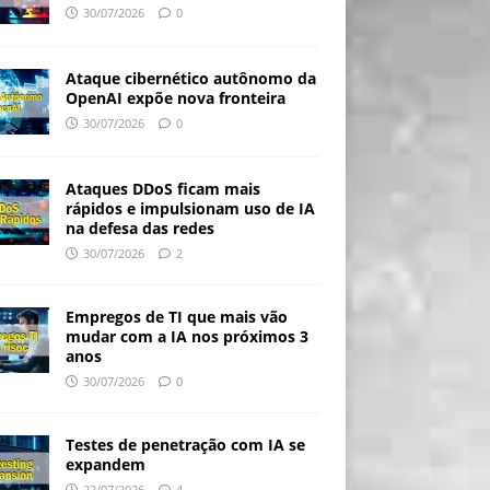
30/07/2026
0
Ataque cibernético autônomo da
OpenAI expõe nova fronteira
30/07/2026
0
Ataques DDoS ficam mais
rápidos e impulsionam uso de IA
na defesa das redes
30/07/2026
2
Empregos de TI que mais vão
mudar com a IA nos próximos 3
anos
30/07/2026
0
Testes de penetração com IA se
expandem
22/07/2026
4