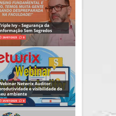
Triple Ivy – Segurança da
Informação Sem Segredos
28/07/2025
0
Webinar Netwrix Auditor:
produtividade e visibilidade do
seu ambiente
25/07/2025
0