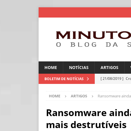
HOME
NOTÍCIAS
ARTIGOS
[ 21/08/2019 ]
Cr
BOLETIM DE NOTÍCIAS
ARTIGOS
HOME
ARTIGOS
Ransomware ainda 
[ 06/08/2026 ]
Fal
NOTÍCIAS
Ransomware aind
[ 06/08/2026 ]
Sem
mais destrutíveis
[ 06/08/2026 ]
IA 