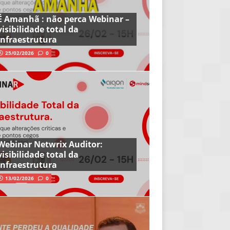
É Amanhã : não perca Webinar –
visibilidade total da
infraestrutura
25/02/2026
0
Webinar Netwrix Auditor:
visibilidade total da
infraestrutura
13/02/2026
0