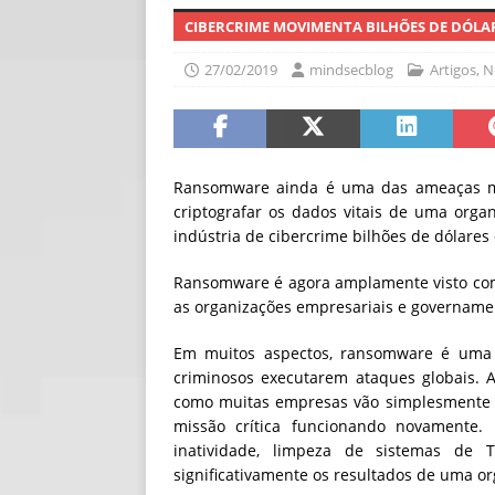
CIBERCRIME MOVIMENTA BILHÕES DE DÓLAR
[ 06/08/2026 ]
Cam
compras
NOTÍC
27/02/2019
mindsecblog
Artigos
,
N
[ 06/08/2026 ]
Qua
NOTÍCIAS
Ransomware ainda é uma das ameaças ma
criptografar os dados vitais de uma org
indústria de cibercrime bilhões de dólares
Ransomware é agora amplamente visto com
as organizações empresariais e govername
Em muitos aspectos, ransomware é uma vi
criminosos executarem ataques globais.
como muitas empresas vão simplesmente p
missão crítica funcionando novamente
inatividade, limpeza de sistemas de 
significativamente os resultados de uma or