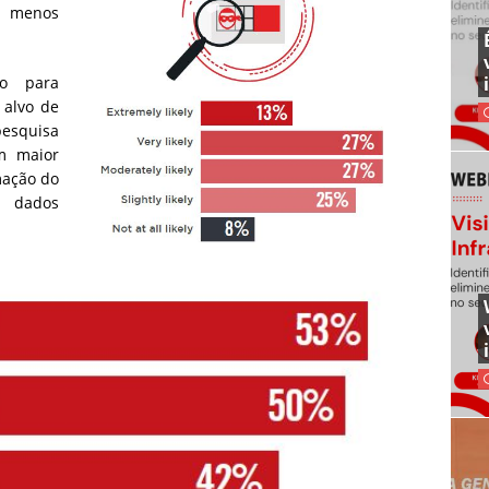
 menos
co para
 alvo de
pesquisa
m maior
mação do
r dados