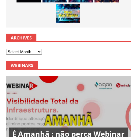
ARCHIVES
WEBINARS
É Amanhã : não perca Webinar