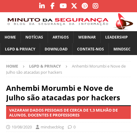
HOME
NOTÍCIAS
ARTIGOS
WEBINAR
LEADERSHIP
LGPD & PRIVACY
DOWNLOAD
CONTATE-NOS
MINDSEC
HOME
LGPD & PRIVACY
Anhembi Morumbi e Nove de
Julho são atacadas por hackers
Anhembi Morumbi e Nove de
Julho são atacadas por hackers
VAZARAM DADOS PESSOAIS DE CERCA DE 1,3 MILHÃO DE
ALUNOS, DOCENTES E PROFESSORES
10/08/2020
mindsecblog
0