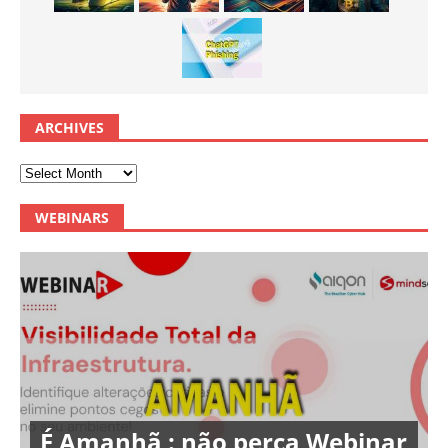
ARCHIVES
WEBINARS
É Amanhã : não perca Webinar