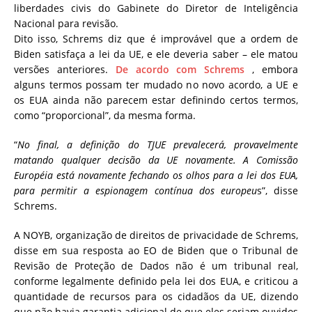
liberdades civis do Gabinete do Diretor de Inteligência
Nacional para revisão.
Dito isso, Schrems diz que é improvável que a ordem de
Biden satisfaça a lei da UE, e ele deveria saber – ele matou
versões anteriores.
De acordo com Schrems
, embora
alguns termos possam ter mudado no novo acordo, a UE e
os EUA ainda não parecem estar definindo certos termos,
como “proporcional”, da mesma forma.
“
No final, a definição do TJUE prevalecerá, provavelmente
matando qualquer decisão da UE novamente. A Comissão
Européia está novamente fechando os olhos para a lei dos EUA,
para permitir a espionagem contínua dos europeu
s”, disse
Schrems.
A NOYB, organização de direitos de privacidade de Schrems,
disse em sua resposta ao EO de Biden que o Tribunal de
Revisão de Proteção de Dados não é um tribunal real,
conforme legalmente definido pela lei dos EUA, e criticou a
quantidade de recursos para os cidadãos da UE, dizendo
que não havia garantia adicional de que eles seriam ouvidos