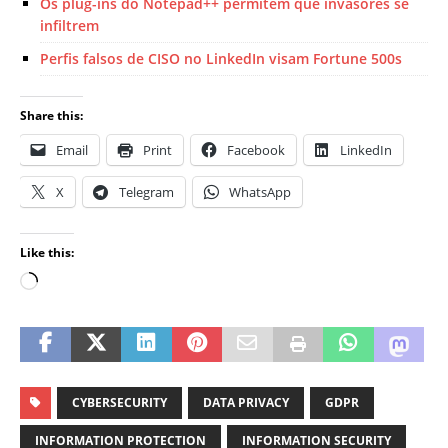
Os plug-ins do Notepad++ permitem que invasores se
infiltrem
Perfis falsos de CISO no LinkedIn visam Fortune 500s
Share this:
Email
Print
Facebook
LinkedIn
X
Telegram
WhatsApp
Like this:
CYBERSECURITY
DATA PRIVACY
GDPR
INFORMATION PROTECTION
INFORMATION SECURITY