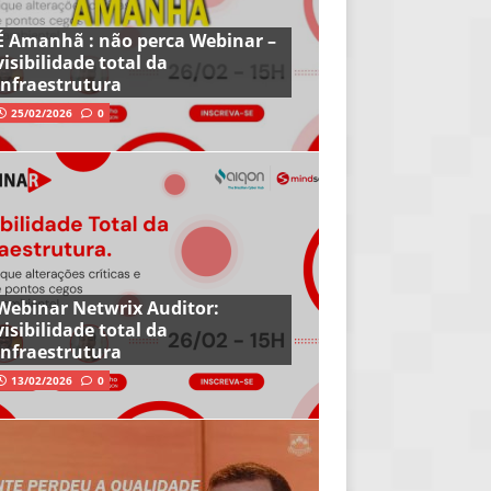
É Amanhã : não perca Webinar –
visibilidade total da
infraestrutura
25/02/2026
0
Webinar Netwrix Auditor:
visibilidade total da
infraestrutura
13/02/2026
0