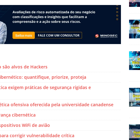
lo são alvos de Hackers
bernético: quantifique, priorize, proteja
ca exigem práticas de segurança rígidas e
tica ofensiva oferecida pela universidade canadense
ança cibernética
positivos WiFi de avião
ara corrigir vulnerabilidade crítica