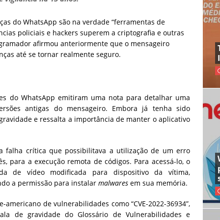
nças do WhatsApp são na verdade “ferramentas de
ncias policiais e hackers superem a criptografia e outras
ogramador afirmou anteriormente que o mensageiro
ças até se tornar realmente seguro.
res do WhatsApp emitiram uma nota para detalhar uma
versões antigas do mensageiro. Embora já tenha sido
ravidade e ressalta a importância de manter o aplicativo
falha crítica que possibilitava a utilização de um erro
ês, para a execução remota de códigos. Para acessá-lo, o
da de vídeo modificada para dispositivo da vítima,
do a permissão para instalar
malwares
em sua memória.
te-americano de vulnerabilidades como “CVE-2022-36934”,
ala de gravidade do Glossário de Vulnerabilidades e