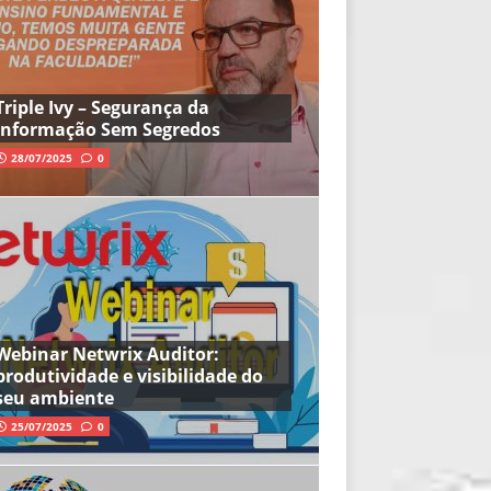
Triple Ivy – Segurança da
Informação Sem Segredos
28/07/2025
0
Webinar Netwrix Auditor:
produtividade e visibilidade do
seu ambiente
25/07/2025
0