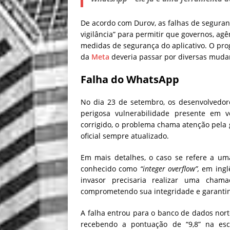
De acordo com Durov, as falhas de segura
vigilância” para permitir que governos, agê
medidas de segurança do aplicativo. O pr
da
Meta
deveria passar por diversas mudan
Falha do WhatsApp
No dia 23 de setembro, os desenvolvedo
perigosa vulnerabilidade presente em 
corrigido, o problema chama atenção pela g
oficial sempre atualizado.
Em mais detalhes, o caso se refere a uma 
conhecido como
“integer overflow”,
em ingl
invasor precisaria realizar uma chama
comprometendo sua integridade e garantin
A falha entrou para o banco de dados nor
recebendo a pontuação de “9,8” na esc