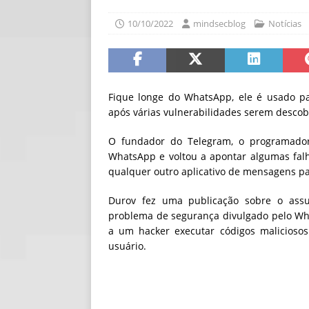
[ 06/08/2026 ]
Fal
10/10/2022
mindsecblog
Notícias
NOTÍCIAS
[ 06/08/2026 ]
Sem
[ 06/08/2026 ]
IA 
Fique longe do WhatsApp, ele é usado pa
após várias vulnerabilidades serem desco
O fundador do Telegram, o programador
WhatsApp e voltou a apontar algumas fal
qualquer outro aplicativo de mensagens par
Durov fez uma publicação sobre o assu
problema de segurança divulgado pelo Wh
a um hacker executar códigos maliciosos
usuário.