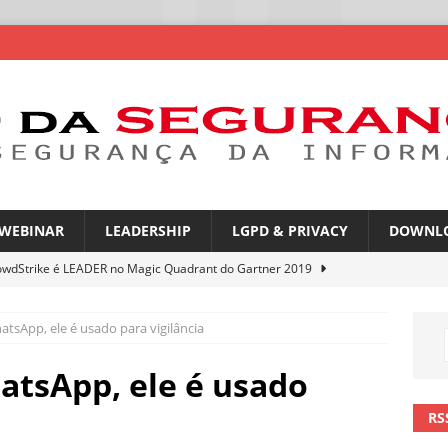
WEBINAR
LEADERSHIP
LGPD & PRIVACY
DOWNL
owdStrike é LEADER no Magic Quadrant do Gartner 2019
tsApp, ele é usado para vigilância
rica Latina é a segunda região mais exposta a ciberameaças
ÍCIAS
atsApp, ele é usado
amplia desafio de segurança e governança nas redes corporativas
RS