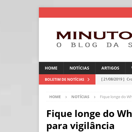
HOME
NOTÍCIAS
ARTIGOS
[ 21/08/2019 ]
Cr
BOLETIM DE NOTÍCIAS
ARTIGOS
HOME
NOTÍCIAS
Fique longe do Wha
[ 06/08/2026 ]
Amé
industriais
NOT
Fique longe do Wh
[ 06/08/2026 ]
IA 
para vigilância
NOTÍCIAS