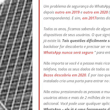
Um problema de segurança do WhatsApp
depois
outro em 2019
e
outro em 2020
(
correspondente). E sim,
em 2017
antes di
Todos os anos, ficamos sabendo de algu
dispositivos de seus usuários. O que sig
já existe lá.
Tais questões dificilmente 
backdoor for descoberto e precisar ser re
WhatsApp nunca será seguro
” para en
Não importa se você é a pessoa mais ric
telefone, todos os seus dados de todos os
Bezos descobriu em 2020
. É por isso qu
instalado cria uma porta para entrar no 
Não estou pressionando as pessoas a mu
usuários ativos e mais de 2 milhões de i
adicional. Você pode usar qualquer apli
WhatsApp – ele já é uma ferramenta de