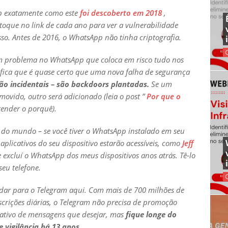
 exatamente como este
foi descoberto em 2018
,
toque no link de cada ano para ver a vulnerabilidade
sso. Antes de 2016, o WhatsApp não tinha criptografia.
m problema no WhatsApp que coloca em risco tudo nos
nifica que é quase certo que uma nova falha de segurança
são incidentais – são backdoors plantadas.
Se um
movido, outro será adicionado (leia o post ”
Por que o
tender o porquê).
a do mundo – se você tiver o WhatsApp instalado em seu
 aplicativos do seu dispositivo estarão acessíveis, como
Jeff
e excluí o WhatsApp dos meus dispositivos anos atrás. Tê-lo
seu telefone.
dar para o Telegram aqui. Com mais de 700 milhões de
nscrições diárias, o Telegram não precisa de promoção
cativo de mensagens que desejar, mas
fique longe do
 vigilância há 13 anos.