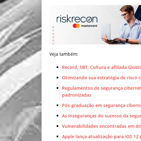
Veja também:
Record, SBT, Cultura e afiliada Glob
Otimizando sua estratégia de risco ci
Regulamentos de segurança cibernéti
padronizadas
Pós-graduação em segurança ciberné
As inseguranças do sucesso da segur
Vulnerabilidades encontradas em dis
Apple lança atualização para iOS 12 p