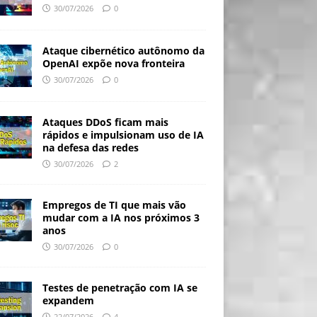
30/07/2026
0
Ataque cibernético autônomo da
OpenAI expõe nova fronteira
30/07/2026
0
Ataques DDoS ficam mais
rápidos e impulsionam uso de IA
na defesa das redes
30/07/2026
2
Empregos de TI que mais vão
mudar com a IA nos próximos 3
anos
30/07/2026
0
Testes de penetração com IA se
expandem
22/07/2026
4