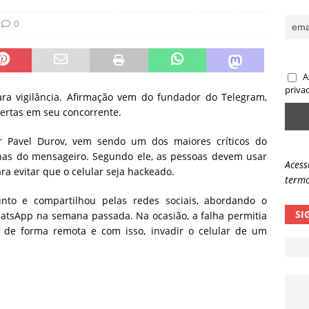
sas promessas de emprego na Meta, Disney, Coca-Cola e Spotify
0
 guardrails, a autonomia da IA se torna um risco
NOTÍCIAS
A
eleva taxa de sucesso de phishing para 54%
NOTÍCIAS
priva
ra vigilância. Afirmação vem do fundador do Telegram,
bertas em seu concorrente.
 Pavel Durov, vem sendo um dos maiores críticos do
has do mensageiro. Segundo ele, as pessoas devem usar
Acess
a evitar que o celular seja hackeado.
termo
nto e compartilhou pelas redes sociais, abordando o
SI
atsApp na semana passada. Na ocasião, a falha permitia
 de forma remota e com isso, invadir o celular de um