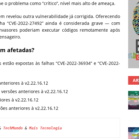
e o problema como “crítico”, nível mais alto de ameaça.
revelou outra vulnerabilidade já corrigida. Oferecendo
lha “CVE-2022-27492” ainda é considerada grave — com
 invasores poderiam executar códigos remotamente após
ensageiro.
am afetadas?
 estão expostas às falhas “CVE-2022-36934” e “CVE-2022-
AR
teriores à v2.22.16.12
ersões anteriores à v2.22.16.12
ores à v2.22.16.12
es anteriores à v2.22.16.12
& 
TechMundo
 & 
Mais Tecnologia