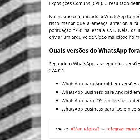
Exposições Comuns (CVE). O resultado defin
No mesmo comunicado, o WhatsApp também 
risco menor que a ameaça anterior, a fa
pontuação “7,8” na escala CVE. Nela, os
enviar um arquivo de vídeo malicioso no m
Quais versões do WhatsApp for
Segundo o WhatsApp, as seguintes versões
27492”:
WhatsApp para Android em versões an
WhatsApp Business para Android em v
WhatsApp para iOS em versões anteri
WhatsApp Business para iOS em versõ
Fonte: 
Olhar Digital
 & 
Telegram Durov
 