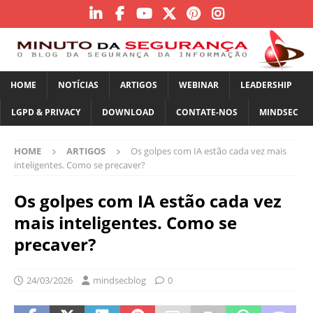
HOME
NOTÍCIAS
ARTIGOS
WEBINAR
LEADERSHIP
LGPD & PRIVACY
DOWNLOAD
CONTATE-NOS
MINDSEC
HOME
ARTIGOS
Os golpes com IA estão cada vez mais
inteligentes. Como se precaver?
Os golpes com IA estão cada vez
mais inteligentes. Como se
precaver?
24/03/2026
mindsecblog
0