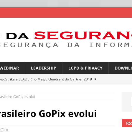
WEBINAR
LEADERSHIP
LGPD & PRIVACY
DOWNL
owdStrike é LEADER no Magic Quadrant do Gartner 2019
asileiro GoPix evolui
rica Latina é a segunda região mais exposta a ciberameaças
ÍCIAS
asileiro GoPix evolui
amplia desafio de segurança e governança nas redes corporativas
RS
0