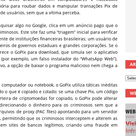
ria para roubar dados e manipular transações Pix de
de usuários, sem que a vítima perceba.
esquisar algo no Google, clica em um anúncio pago que o
minosos. Este site faz uma “triagem” inicial para verificar
ente de instituições financeiras brasileiras; um usuário de
eiros de governos estaduais e grandes corporações. Se o
rece o GoPix para download, que simula ser o aplicativo
 (por exemplo, um falso instalador do “WhatsApp Web”).
AR
lvo, a opção de baixar o programa malicioso nem chega a
omputador ou notebook, o GoPix utiliza táticas inéditas
do o que é copiado e colado: se uma chave Pix, um código
WE
teira de criptomoedas for copiado, o GoPix pode alterar
irecionando o dinheiro para os criminosos sem que a
arquivos de proxy (PAC files) apontando para um servidor
t, permitindo que os criminosos interceptem e alterem as
em sites de bancos legítimos, criando uma fraude em