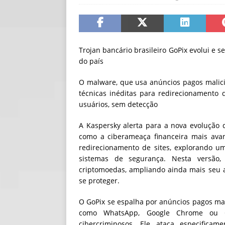
[ 06/08/2026 ]
Fal
NOTÍCIAS
[ 06/08/2026 ]
Sem
Trojan bancário brasileiro GoPix evolui e 
do país
[ 06/08/2026 ]
IA 
O malware, que usa anúncios pagos malicio
técnicas inéditas para redirecionamento
usuários, sem detecção
A Kaspersky alerta para a nova evolução d
como a ciberameaça financeira mais avan
redirecionamento de sites, explorando um
sistemas de segurança. Nesta versão,
criptomoedas, ampliando ainda mais seu 
se proteger.
O GoPix se espalha por anúncios pagos mal
como WhatsApp, Google Chrome ou Co
cibercriminosos. Ele ataca especifica