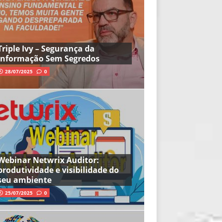
Triple Ivy – Segurança da
Informação Sem Segredos
28/07/2025
0
Webinar Netwrix Auditor:
produtividade e visibilidade do
seu ambiente
25/07/2025
0