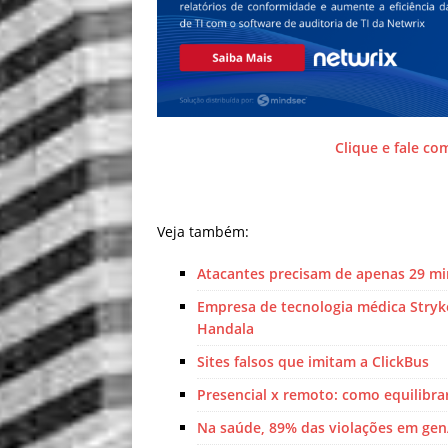
Clique e fale co
Veja também:
Atacantes precisam de apenas 29 mi
Empresa de tecnologia médica Stryke
Handala
Sites falsos que imitam a ClickBus
Presencial x remoto: como equilibra
Na saúde, 89% das violações em ge