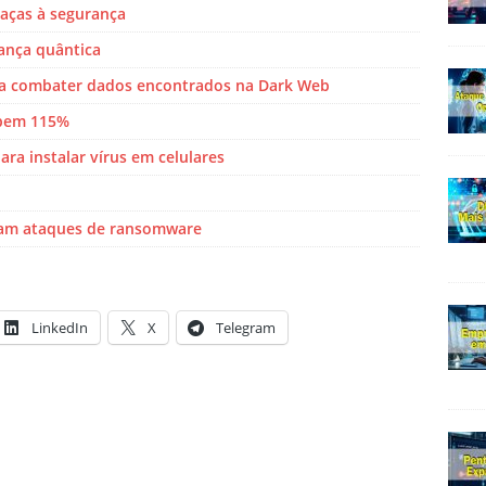
aças à segurança
ança quântica
a combater dados encontrados na Dark Web
obem 115%
ra instalar vírus em celulares
itam ataques de ransomware
LinkedIn
X
Telegram