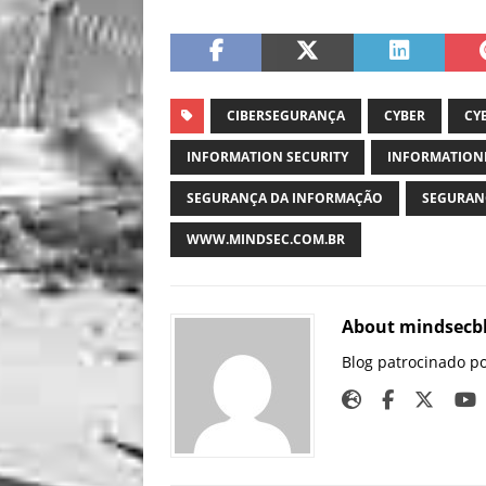
CIBERSEGURANÇA
CYBER
CY
INFORMATION SECURITY
INFORMATION
SEGURANÇA DA INFORMAÇÃO
SEGURAN
WWW.MINDSEC.COM.BR
About mindsecb
Blog patrocinado p