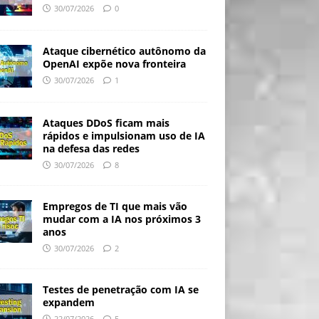
30/07/2026
0
Ataque cibernético autônomo da
OpenAI expõe nova fronteira
30/07/2026
1
Ataques DDoS ficam mais
rápidos e impulsionam uso de IA
na defesa das redes
30/07/2026
8
Empregos de TI que mais vão
mudar com a IA nos próximos 3
anos
30/07/2026
2
Testes de penetração com IA se
expandem
22/07/2026
5