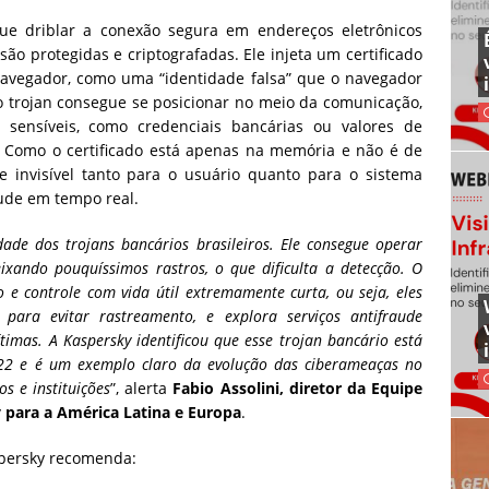
ue driblar a conexão segura em endereços eletrônicos
são protegidas e criptografadas. Ele injeta um certificado
navegador, como uma “identidade falsa” que o navegador
o trojan consegue se posicionar no meio da comunicação,
sensíveis, como credenciais bancárias ou valores de
 Como o certificado está apenas na memória e não é de
te invisível tanto para o usuário quanto para o sistema
aude em tempo real.
de dos trojans bancários brasileiros. Ele consegue operar
ando pouquíssimos rastros, o que dificulta a detecção. O
 e controle com vida útil extremamente curta, ou seja, eles
 para evitar rastreamento, e explora serviços antifraude
vítimas. A Kaspersky identificou que esse trojan bancário está
2 e é um exemplo claro da evolução das ciberameaças no
s e instituições
”, alerta
Fabio Assolini, diretor da Equipe
y para a América Latina e Europa
.
aspersky recomenda: