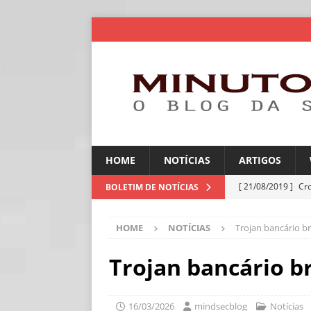
HOME
NOTÍCIAS
ARTIGOS
[ 21/08/2019 ]
Cr
BOLETIM DE NOTÍCIAS
ARTIGOS
HOME
NOTÍCIAS
Trojan bancário br
[ 06/08/2026 ]
Amé
industriais
NOT
Trojan bancário br
[ 06/08/2026 ]
IA 
NOTÍCIAS
16/03/2026
mindsecblog
Notícias