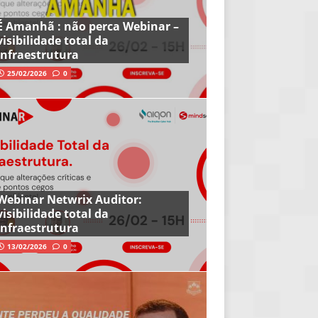
É Amanhã : não perca Webinar –
visibilidade total da
infraestrutura
25/02/2026
0
Webinar Netwrix Auditor:
visibilidade total da
infraestrutura
13/02/2026
0