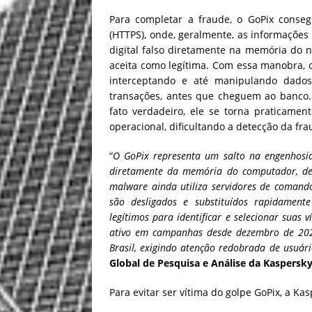
Para completar a fraude, o GoPix conseg
(HTTPS), onde, geralmente, as informações 
digital falso diretamente na memória do 
aceita como legítima. Com essa manobra, 
interceptando e até manipulando dados 
transações, antes que cheguem ao banco.
fato verdadeiro, ele se torna praticamen
operacional, dificultando a detecção da fr
“
O GoPix representa um salto na engenhosida
diretamente da memória do computador, deix
malware ainda utiliza servidores de comando
são desligados e substituídos rapidamente
legítimos para identificar e selecionar suas 
ativo em campanhas desde dezembro de 202
Brasil, exigindo atenção redobrada de usuário
Global de Pesquisa e Análise da Kaspersk
Para evitar ser vítima do golpe GoPix, a K