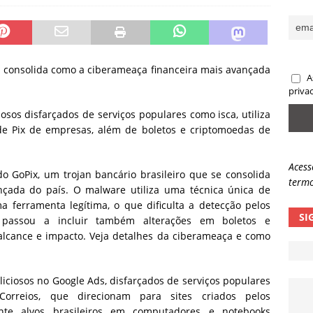
sas promessas de emprego na Meta, Disney, Coca-Cola e Spotify
 guardrails, a autonomia da IA se torna um risco
NOTÍCIAS
se consolida como a ciberameaça financeira mais avançada
A
eleva taxa de sucesso de phishing para 54%
NOTÍCIAS
priva
sos disfarçados de serviços populares como isca, utiliza
 de Pix de empresas, além de boletos e criptomoedas de
Acess
o GoPix, um trojan bancário brasileiro que se consolida
termo
çada do país. O malware utiliza uma técnica única de
a ferramenta legítima, o que dificulta a detecção pelos
SI
 passou a incluir também alterações em boletos e
alcance e impacto. Veja detalhes da ciberameaça e como
iciosos no Google Ads, disfarçados de serviços populares
rreios, que direcionam para sites criados pelos
mente alvos brasileiros em computadores e notebooks