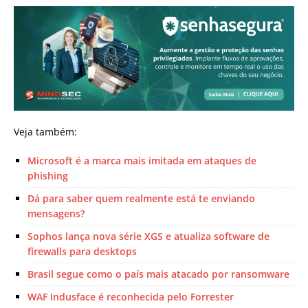
Veja também:
Microsoft é a marca mais imitada em ataques de
phishing
Dá para saber quem realmente está te enviando
mensagens?
Sophos lança nova série XGS e atualiza software de
firewalls para desktops
Brasil segue como o país mais atacado por ransomware
WAF Indusface é reconhecida pelo Forrester