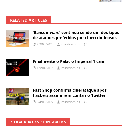
RELATED ARTICLES
‘Ransomware’ continua sendo um dos tipos
de ataques preferidos por cibercriminosos
02/03/2023
mindsecblog
5
Finalmente o Palácio Imperial 1 caiu
09/04/2018
mindsecblog
0
Fast Shop confirma ciberataque após
hackers assumirem conta no Twitter
24/06/2022
mindsecblog
0
2 TRACKBACKS / PINGBACKS