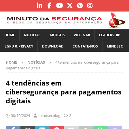
HOME
NOTÍCIAS
ARTIGOS
WEBINAR
LEADERSHIP
LGPD & PRIVACY
DOWNLOAD
CONTATE-NOS
MINDSEC
HOME
NOTÍCIAS
4 tendências em cibersegurança para
pagamentos digitais
4 tendências em
cibersegurança para pagamentos
digitais
30/10/2024
mindsecblog
2