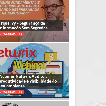
Triple Ivy – Segurança da
Informação Sem Segredos
28/07/2025
0
Webinar Netwrix Auditor:
produtividade e visibilidade do
seu ambiente
25/07/2025
0