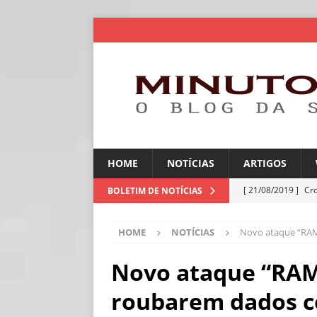
HOME
NOTÍCIAS
ARTIGOS
[ 21/08/2019 ]
Cr
BOLETIM DE NOTÍCIAS
ARTIGOS
HOME
NOTÍCIAS
Novo ataque “RAM
[ 06/08/2026 ]
Amé
industriais
NOT
Novo ataque “RAM
[ 06/08/2026 ]
IA 
roubarem dados c
NOTÍCIAS