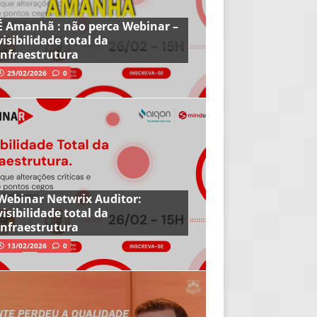
É Amanhã : não perca Webinar –
visibilidade total da
infraestrutura
25/02/2026
0
Webinar Netwrix Auditor:
visibilidade total da
infraestrutura
13/02/2026
0