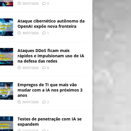
30/07/2026
0
Ataque cibernético autônomo da
OpenAI expõe nova fronteira
30/07/2026
1
Ataques DDoS ficam mais
rápidos e impulsionam uso de IA
na defesa das redes
30/07/2026
8
Empregos de TI que mais vão
mudar com a IA nos próximos 3
anos
30/07/2026
2
Testes de penetração com IA se
expandem
22/07/2026
5