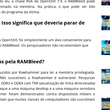
o leu a chave RSA do OpenSSH 7.9, o RAMBleed pode
zenado na memória. Na prática, o que pode ser lido
 do programa da vítima.
Isso significa que deveria parar de
o OpenSSH, foi simplesmente um alvo conveniente para
 do RAMBleed. Os pesquisadores não recomendam que
das pela RAMBleed?
uzidos por Rowhammer para ler a memória privilegiada.
MMs suscetíveis a Rowhammer é vulnerável. Pesquisas
 DDR3 e DDR4 com TRR (atualização de linha direcionada)
aque a uma máquina desktop e a uma máquina servidora
mer foram demonstrados contra dispositivos móveis e
itam que muitas classes de computadores são suscetíveis