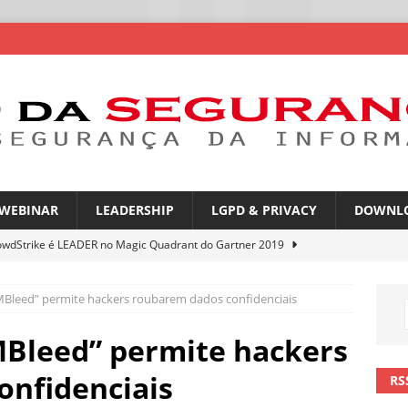
WEBINAR
LEADERSHIP
LGPD & PRIVACY
DOWNL
owdStrike é LEADER no Magic Quadrant do Gartner 2019
Bleed” permite hackers roubarem dados confidenciais
rica Latina é a segunda região mais exposta a ciberameaças
ÍCIAS
Bleed” permite hackers
amplia desafio de segurança e governança nas redes corporativas
onfidenciais
RS