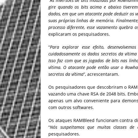
“
As inversões de bits induzidas por Rowhamm
gire quando os bits acima e abaixo tiverem
dados, em que um atacante pode deduzir os va
suas próprias linhas de memória. Finalment
processo diferente, esse vazamento quebra o
explicaram os pesquisadores.
“
Para explorar esse efeito, desenvolvem
cuidadosamente os dados secretos da vítima
Isso faz com que as jogadas de bits nas lin
vítima. O atacante pode então usar o Rowh
secretos da vítima
”, acrescentaram.
Os pesquisadores que descobriram o RAM
vazando uma chave RSA de 2048 bits. Embo
apenas um alvo conveniente para demons
com outros softwares.
Os ataques RAMBleed funcionam contra d
“
Nós suspeitamos que muitas classes de 
pesquisadores.