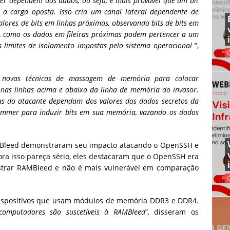
er dependem dos dados, ou seja, é mais provável que um bit
 a carga oposta. Isso cria um canal lateral dependente de
lores de bits em linhas próximas, observando bits de bits em
e, como os dados em fileiras próximas podem pertencer a um
s limites de isolamento impostas pelo sistema operacional
”,
os novas técnicas de massagem de memória para colocar
 nas linhas acima e abaixo da linha de memória do invasor.
has do atacante dependam dos valores dos dados secretos da
ammer para induzir bits em sua memória, vazando os dados
Bleed demonstraram seu impacto atacando o OpenSSH e
ra isso pareça sério, eles destacaram que o OpenSSH era
trar RAMBleed e não é mais vulnerável em comparação
ispositivos que usam módulos de memória DDR3 e DDR4.
computadores são suscetíveis à RAMBleed
“, disseram os