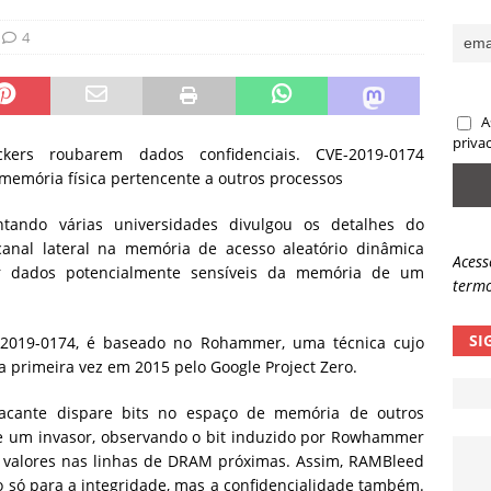
sas promessas de emprego na Meta, Disney, Coca-Cola e Spotify
4
 guardrails, a autonomia da IA se torna um risco
NOTÍCIAS
A
eleva taxa de sucesso de phishing para 54%
NOTÍCIAS
priva
ers roubarem dados confidenciais. CVE-2019-0174
memória física pertencente a outros processos
tando várias universidades divulgou os detalhes do
nal lateral na memória de acesso aleatório dinâmica
Acess
 dados potencialmente sensíveis da memória de um
termo
SI
2019-0174, é baseado no Rohammer, uma técnica cujo
 primeira vez em 2015 pelo Google Project Zero.
ante dispare bits no espaço de memória de outros
e um invasor, observando o bit induzido por Rowhammer
 valores nas linhas de DRAM próximas. Assim, RAMBleed
 para a integridade, mas a confidencialidade também.