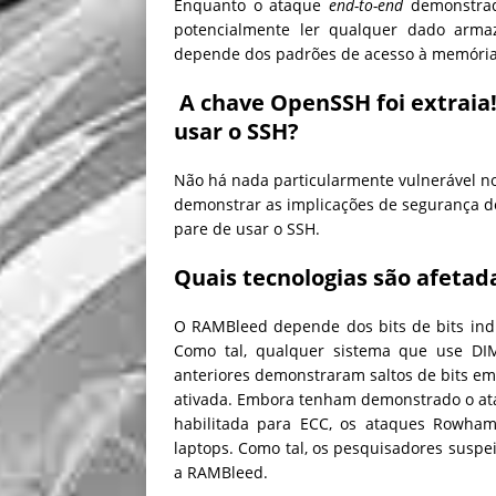
Enquanto o ataque
end-to-end
demonstrad
potencialmente ler qualquer dado arma
depende dos padrões de acesso à memória
A chave OpenSSH foi extraia! 
usar o SSH?
Não há nada particularmente vulnerável n
demonstrar as implicações de segurança
pare de usar o SSH.
Quais tecnologias são afeta
O RAMBleed depende dos bits de bits ind
Como tal, qualquer sistema que use DI
anteriores demonstraram saltos de bits em
ativada. Embora tenham demonstrado o at
habilitada para ECC, os ataques Rowham
laptops. Como tal, os pesquisadores suspe
a RAMBleed.