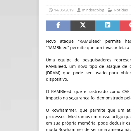
[ 06/08/2026 ]
Fal
14/06/2019
mindsecblog
Notícias
NOTÍCIAS
[ 06/08/2026 ]
Sem
[ 06/08/2026 ]
IA 
Novo ataque “RAMBleed” permite hack
“RAMBleed” permite que um invasor leia a 
Uma equipe de pesquisadores represen
RAMBleed, um novo tipo de ataque de ca
(DRAM) que pode ser usado para obter
dispositivo.
O RAMBleed, que é rastreado como CVE-
impacto na segurança foi demonstrado pela
O Rowhammer, que permite que um atac
processos. Mostramos em nosso artigo qu
em sua própria memória, pode deduzir os
muda Rowhammer de ser uma ameaça não só