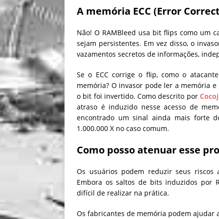
A memória ECC (Error Correc
Não! O RAMBleed usa bit flips como um cana
sejam persistentes. Em vez disso, o invas
vazamentos secretos de informações, indep
Se o ECC corrige o flip, como o atacant
memória? O invasor pode ler a memória e 
o bit foi invertido. Como descrito por
Cocoj
atraso é induzido nesse acesso de memór
encontrado um sinal ainda mais forte 
1.000.000 X no caso comum.
Como posso atenuar esse pr
Os usuários podem reduzir seus riscos
Embora os saltos de bits induzidos po
difícil de realizar na prática.
Os fabricantes de memória podem ajudar a