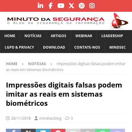
HOME
NOTÍCIAS
ARTIGOS
WEBINAR
LEADERSHIP
LGPD & PRIVACY
DOWNLOAD
CONTATE-NOS
MINDSEC
HOME
NOTÍCIAS
Impressões digitais falsas podem imitar
as reais em sistemas biométricos
Impressões digitais falsas podem
imitar as reais em sistemas
biométricos
20/11/2018
mindsecblog
3