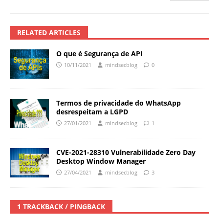
RELATED ARTICLES
O que é Segurança de API
10/11/2021
mindsecblog
0
Termos de privacidade do WhatsApp
desrespeitam a LGPD
27/01/2021
mindsecblog
1
CVE-2021-28310 Vulnerabilidade Zero Day
Desktop Window Manager
27/04/2021
mindsecblog
3
1 TRACKBACK / PINGBACK