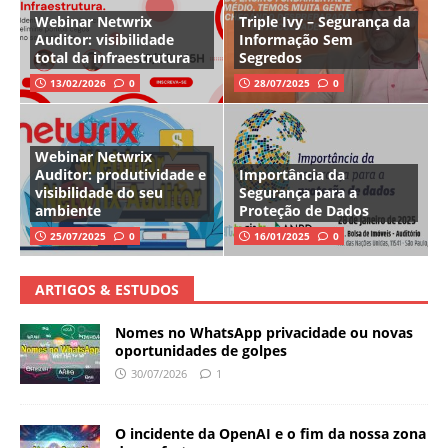
Webinar Netwrix
Triple Ivy – Segurança da
Auditor: visibilidade
Informação Sem
total da infraestrutura
Segredos
13/02/2026
0
28/07/2025
0
Webinar Netwrix
Auditor: produtividade e
Importância da
visibilidade do seu
Segurança para a
ambiente
Proteção de Dados
25/07/2025
0
16/01/2025
0
ARTIGOS & ESTUDOS
Nomes no WhatsApp privacidade ou novas
oportunidades de golpes
30/07/2026
1
O incidente da OpenAI e o fim da nossa zona