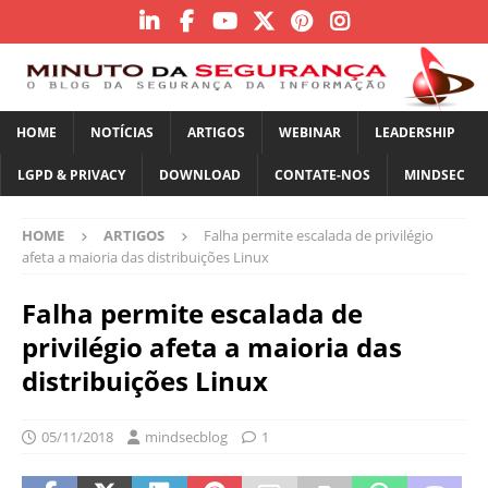
HOME
NOTÍCIAS
ARTIGOS
WEBINAR
LEADERSHIP
LGPD & PRIVACY
DOWNLOAD
CONTATE-NOS
MINDSEC
HOME
ARTIGOS
Falha permite escalada de privilégio
afeta a maioria das distribuições Linux
Falha permite escalada de
privilégio afeta a maioria das
distribuições Linux
05/11/2018
mindsecblog
1