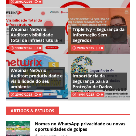
25/02/2026
0
Webinar Netwrix
Triple Ivy – Segurança da
Auditor: visibilidade
Informação Sem
total da infraestrutura
Segredos
13/02/2026
0
28/07/2025
0
Webinar Netwrix
Auditor: produtividade e
Importância da
visibilidade do seu
Segurança para a
ambiente
Proteção de Dados
25/07/2025
0
16/01/2025
0
ARTIGOS & ESTUDOS
Nomes no WhatsApp privacidade ou novas
oportunidades de golpes