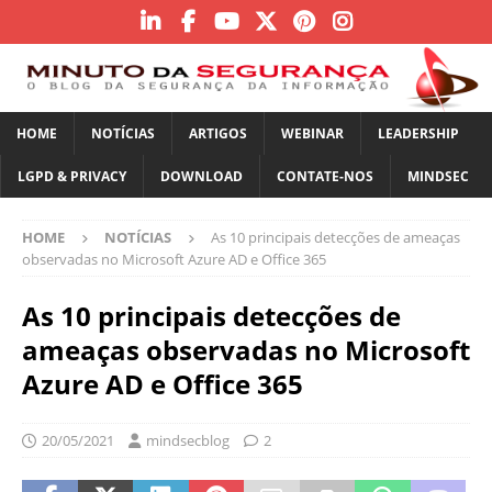
HOME
NOTÍCIAS
ARTIGOS
WEBINAR
LEADERSHIP
LGPD & PRIVACY
DOWNLOAD
CONTATE-NOS
MINDSEC
HOME
NOTÍCIAS
As 10 principais detecções de ameaças
observadas no Microsoft Azure AD e Office 365
As 10 principais detecções de
ameaças observadas no Microsoft
Azure AD e Office 365
20/05/2021
mindsecblog
2