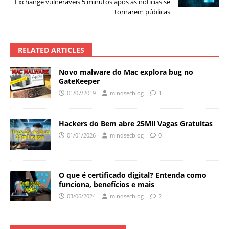
Exchange vulneráveis 5 minutos após as notícias se
tornarem públicas
RELATED ARTICLES
Novo malware do Mac explora bug no
GateKeeper
01/07/2019
mindsecblog
1
Hackers do Bem abre 25Mil Vagas Gratuitas
01/01/2026
mindsecblog
0
O que é certificado digital? Entenda como
funciona, benefícios e mais
03/06/2024
mindsecblog
2