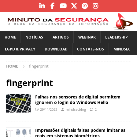
HOME
NOTÍCIAS
ARTIGOS
WEBINAR
LEADERSHIP
LGPD & PRIVACY
DOWNLOAD
CONTATE-NOS
MINDSEC
HOME
fingerprint
fingerprint
Falhas nos sensores de digital permitem
ignorem o login do Windows Hello
29/11/2023
mindsecblog
2
Impressões digitais falsas podem imitar as
reais em sistemas biométricos