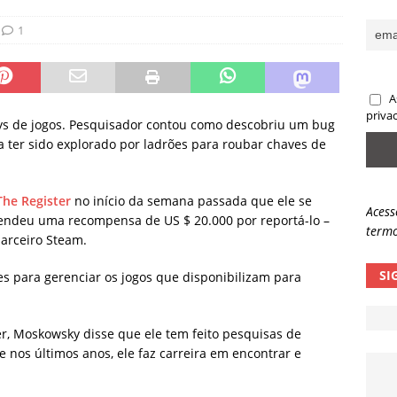
sas promessas de emprego na Meta, Disney, Coca-Cola e Spotify
1
 guardrails, a autonomia da IA se torna um risco
NOTÍCIAS
A
eleva taxa de sucesso de phishing para 54%
NOTÍCIAS
priva
eys de jogos. Pesquisador contou como descobriu um bug
 ter sido explorado por ladrões para roubar chaves de
The Register
no início da semana passada que ele se
Acess
rendeu uma recompensa de US $ 20.000 por reportá-lo –
termo
parceiro Steam.
SI
s para gerenciar os jogos que disponibilizam para
er, Moskowsky disse que ele tem feito pesquisas de
e nos últimos anos, ele faz carreira em encontrar e