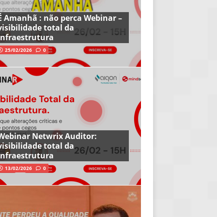
É Amanhã : não perca Webinar –
visibilidade total da
infraestrutura
25/02/2026
0
Webinar Netwrix Auditor:
visibilidade total da
infraestrutura
13/02/2026
0