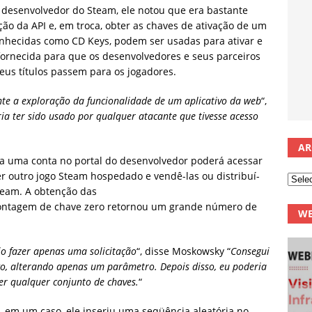
 desenvolvedor do Steam, ele notou que era bastante
ção da API e, em troca, obter as chaves de ativação de um
onhecidas como CD Keys, podem ser usadas para ativar e
fornecida para que os desenvolvedores e seus parceiros
eus títulos passem para os jogadores.
nte a exploração da funcionalidade de um aplicativo da web
“,
ia ter sido usado por qualquer atacante que tivesse acesso
AR
a uma conta no portal do desenvolvedor poderá acessar
r outro jogo Steam hospedado e vendê-las ou distribuí-
Steam. A obtenção das
contagem de chave zero retornou um grande número de
WE
io fazer apenas uma solicitação
“, disse Moskowsky “
Consegui
go, alterando apenas um parâmetro. Depois disso, eu poderia
er qualquer conjunto de chaves.
“
, em um caso, ele inseriu uma seqüência aleatória no