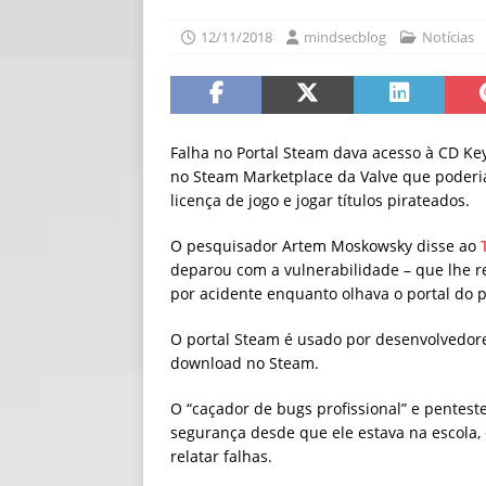
[ 06/08/2026 ]
Fal
12/11/2018
mindsecblog
Notícias
NOTÍCIAS
[ 06/08/2026 ]
Sem
[ 06/08/2026 ]
IA 
Falha no Portal Steam dava acesso à CD K
no Steam Marketplace da Valve que poderia
licença de jogo e jogar títulos pirateados.
O pesquisador Artem Moskowsky disse ao
deparou com a vulnerabilidade – que lhe 
por acidente enquanto olhava o portal do 
O portal Steam é usado por desenvolvedore
download no Steam.
O “caçador de bugs profissional” e pentest
segurança desde que ele estava na escola, 
relatar falhas.