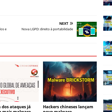
NEXT
dos e
Nova LGPD: direito à portabilidade
 dos ataques já
Hackers chineses lançam
a mais malware
novo malware