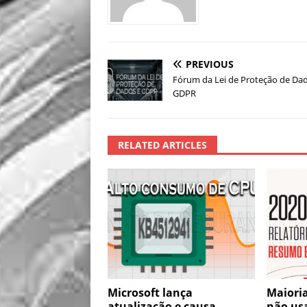
PREVIOUS
Fórum da Lei de Proteção de Da
GDPR
RELATED ARTICLES
Microsoft lança
Maioria
atualização e causa
não us