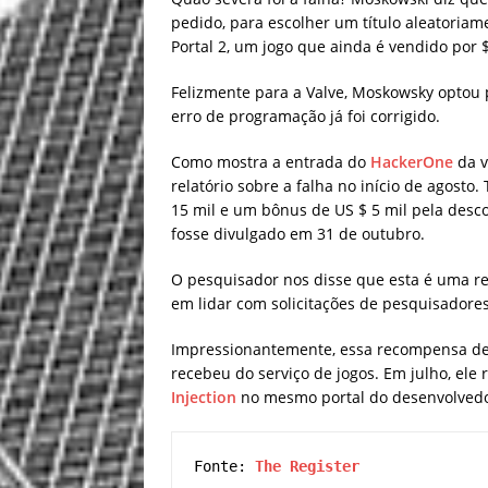
pedido, para escolher um título aleatoriam
Portal 2, um jogo que ainda é vendido por $
Felizmente para a Valve, Moskowsky optou 
erro de programação já foi corrigido.
Como mostra a entrada do
HackerOne
da v
relatório sobre a falha no início de agosto
15 mil e um bônus de US $ 5 mil pela desco
fosse divulgado em 31 de outubro.
O pesquisador nos disse que esta é uma rev
em lidar com solicitações de pesquisador
Impressionantemente, essa recompensa de
recebeu do serviço de jogos. Em julho, el
Injection
no mesmo portal do desenvolvedo
Fonte: 
The Register