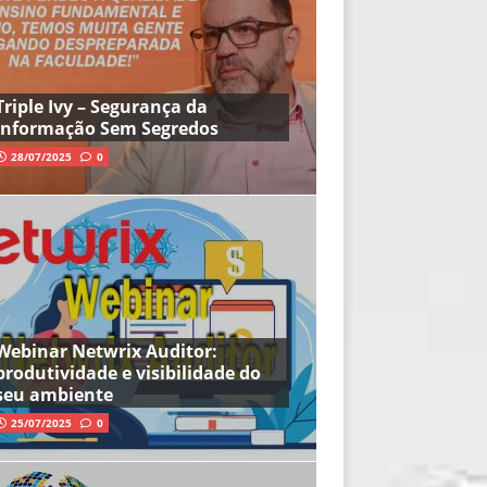
Triple Ivy – Segurança da
Informação Sem Segredos
28/07/2025
0
Webinar Netwrix Auditor:
produtividade e visibilidade do
seu ambiente
25/07/2025
0