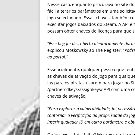
Nesse caso, enquanto procurava no site do
fácil alterar os parâmetros em uma solicita
jogo selecionado. Essas chaves, também c
executar jogos baixados do Steam. A API é 
possam obter chaves de licença para que s
“
Esse bug foi descoberto aleatoriamente dura
explicou Moskowsky ao The Register. “
Poder
ao portal.
“
Essencialmente, qualquer pessoa que tenh
as chaves de ativação do jogo para qualque
las para os piratas usarem para jogar no 
/partnercdkeys/assignkeys/ API com uma 
chaves de ativação.
“
Para explorar a vulnerabilidade, foi necessár
contornar a verificação da propriedade do jo
inserir qualquer ID em outro parâmetro e obt
Quão severa foi a falha? Moskowski diz que