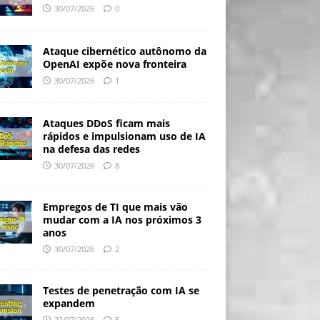
30/07/2026
0
Ataque cibernético autônomo da
OpenAI expõe nova fronteira
30/07/2026
1
Ataques DDoS ficam mais
rápidos e impulsionam uso de IA
na defesa das redes
30/07/2026
8
Empregos de TI que mais vão
mudar com a IA nos próximos 3
anos
30/07/2026
2
Testes de penetração com IA se
expandem
22/07/2026
5