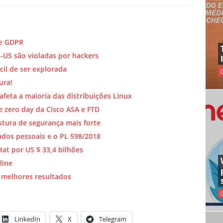
 e GDPR
-US são violadas por hackers
cil de ser explorada
ura!
 afeta a maioria das distribuições Linux
 zero day da Cisco ASA e FTD
stura de segurança mais forte
ados pessoais e o PL 598/2018
at por US $ 33,4 bilhões
line
 melhores resultados
LinkedIn
X
Telegram