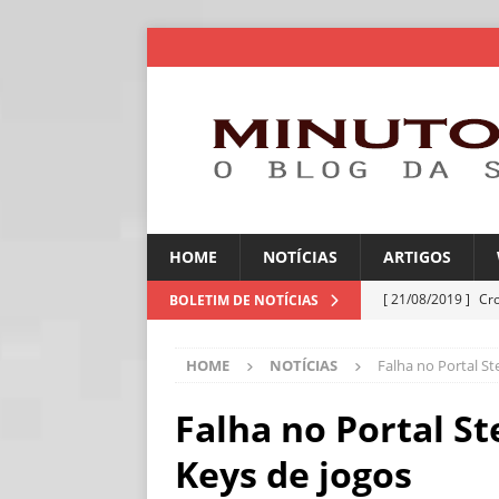
HOME
NOTÍCIAS
ARTIGOS
[ 21/08/2019 ]
Cr
BOLETIM DE NOTÍCIAS
ARTIGOS
HOME
NOTÍCIAS
Falha no Portal S
[ 06/08/2026 ]
Amé
industriais
NOT
Falha no Portal S
[ 06/08/2026 ]
IA 
Keys de jogos
NOTÍCIAS