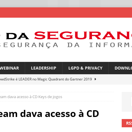
WEBINAR
LEADERSHIP
LGPD & PRIVACY
DOWNL
owdStrike é LEADER no Magic Quadrant do Gartner 2019
team dava acesso à CD Keys de jogos
rica Latina é a segunda região mais exposta a ciberameaças
ÍCIAS
team dava acesso à CD
amplia desafio de segurança e governança nas redes corporativas
RS