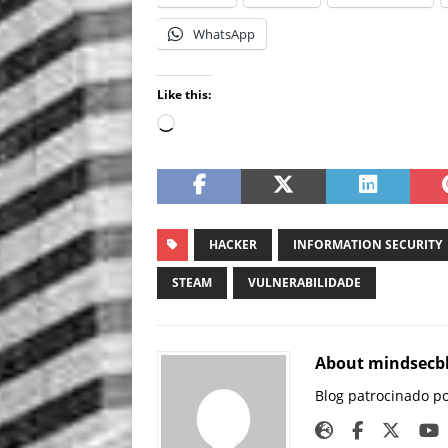
WhatsApp
Like this:
HACKER
INFORMATION SECURITY
STEAM
VULNERABILIDADE
About mindsecb
Blog patrocinado p