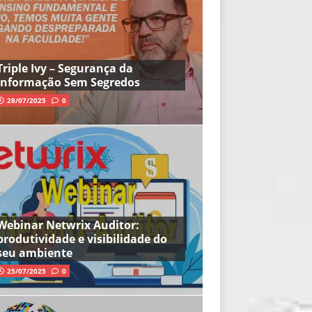
Triple Ivy – Segurança da
Informação Sem Segredos
28/07/2025
0
Webinar Netwrix Auditor:
produtividade e visibilidade do
seu ambiente
25/07/2025
0