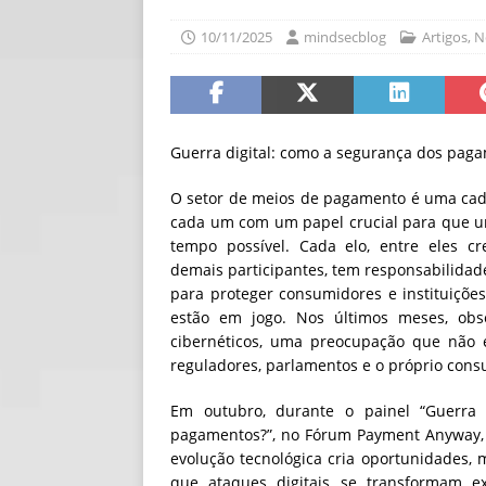
[ 06/08/2026 ]
Fal
10/11/2025
mindsecblog
Artigos
,
N
NOTÍCIAS
[ 06/08/2026 ]
Sem
[ 06/08/2026 ]
IA 
Guerra digital: como a segurança dos paga
O setor de meios de pagamento é uma cad
cada um com um papel crucial para que u
tempo possível. Cada elo, entre eles cr
demais participantes, tem responsabilidade
para proteger consumidores e instituiçõe
estão em jogo. Nos últimos meses, ob
cibernéticos, uma preocupação que não e
reguladores, parlamentos e o próprio consu
Em outubro, durante o painel “Guerra
pagamentos?”, no Fórum Payment Anyway, 
evolução tecnológica cria oportunidades,
que ataques digitais se transformam e