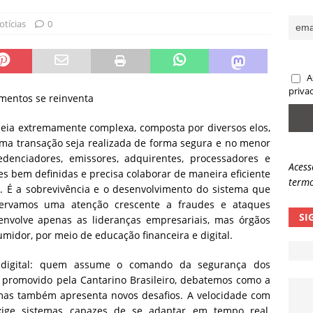
sas promessas de emprego na Meta, Disney, Coca-Cola e Spotify
otícias
0
 guardrails, a autonomia da IA se torna um risco
NOTÍCIAS
A
eleva taxa de sucesso de phishing para 54%
NOTÍCIAS
priva
mentos se reinventa
eia extremamente complexa, composta por diversos elos,
ma transação seja realizada de forma segura e no menor
edenciadores, emissores, adquirentes, processadores e
Acess
s bem definidas e precisa colaborar de maneira eficiente
termo
s. É a sobrevivência e o desenvolvimento do sistema que
servamos uma atenção crescente a fraudes e ataques
SI
nvolve apenas as lideranças empresariais, mas órgãos
midor, por meio de educação financeira e digital.
 digital: quem assume o comando da segurança dos
promovido pela Cantarino Brasileiro, debatemos como a
 mas também apresenta novos desafios. A velocidade com
xige sistemas capazes de se adaptar em tempo real,