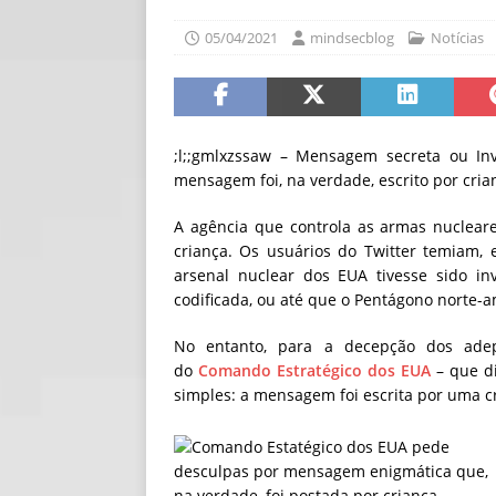
[ 30/07/2026 ]
O i
05/04/2021
mindsecblog
Notícias
[ 30/07/2026 ]
Go
;l;;gmlxzssaw – Mensagem secreta ou In
mensagem foi, na verdade, escrito por cria
A agência que controla as armas nuclear
criança.
Os usuários do Twitter temiam, 
arsenal nuclear dos EUA tivesse sido in
codificada, ou até que o Pentágono norte-
No entanto, para a decepção dos adep
do
Comando Estratégico dos EUA
– que di
simples: a mensagem foi escrita por uma c