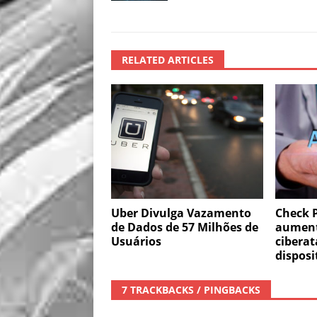
RELATED ARTICLES
Uber Divulga Vazamento
Check P
de Dados de 57 Milhões de
aument
Usuários
ciberat
disposi
7 TRACKBACKS / PINGBACKS