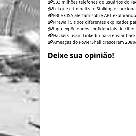
533 milhões telefones de usuários do F
Lei que criminaliza o Stalking é sancion
FBI e CISA alertam sobre APT explorando 
Firewall 5 tipos diferentes explicados pa
iugu expõe dados confidenciais de clien
Hackers usam Linkedin para enviar bac
Ameaças do PowerShell cresceram 208% 
Deixe sua opinião!