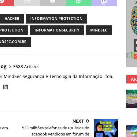
HACKER
INFORMATION PROTECTION
PROTECTION
INFORMATIONSECURITY
MINDSEC
DSEC.COM.BR
log
3688 Articles
or MindSec Segurança e Tecnologia da Informação Ltda.
AR
NEXT
s em
533 milhões telefones de usuários do
Facebook vendidos em fórum de