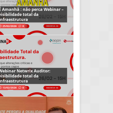
É Amanhã : não perca Webinar –
visibilidade total da
infraestrutura
25/02/2026
0
Webinar Netwrix Auditor:
visibilidade total da
infraestrutura
13/02/2026
0