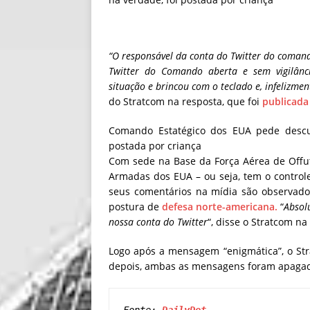
“O responsável da conta do Twitter do comand
Twitter do Comando aberta e sem vigilânc
situação e brincou com o teclado e, infelizme
do Stratcom na resposta, que foi
publicada
Comando Estatégico dos EUA pede descu
postada por criança
Com sede na Base da Força Aérea de Offutt
Armadas dos EUA – ou seja, tem o contro
seus comentários na mídia são observad
postura de
defesa norte-americana.
“
Absol
nossa conta do Twitter
“, disse o Stratcom na
Logo após a mensagem “enigmática”, o St
depois, ambas as mensagens foram apaga