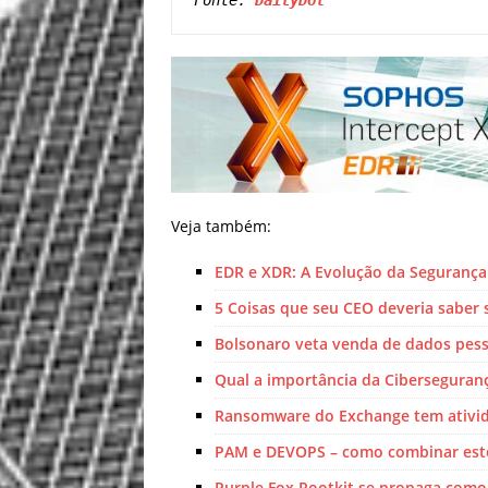
Fonte: 
DailyDot
Veja também:
EDR e XDR: A Evolução da Segurança
5 Coisas que seu CEO deveria saber
Bolsonaro veta venda de dados pess
Qual a importância da Ciberseguran
Ransomware do Exchange tem ativida
PAM e DEVOPS – como combinar este
Purple Fox Rootkit se propaga co