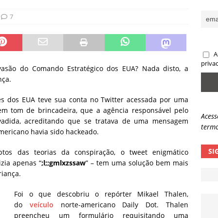
ncidente da OpenAI e o fim da nossa zona de conforto
ARTIGOS
7
lpes com QR Code entram em nova fase
NOTÍCIAS
A
priva
vasão do Comando Estratégico dos EUA? Nada disto, a
nça.
es dos EUA teve sua conta no Twitter acessada por uma
em tom de brincadeira, que a agência responsável pelo
Acess
vadida,
acreditando que se tratava de uma mensagem
termo
americano havia sido hackeado.
SI
tos das teorias da conspiração, o tweet enigmático
zia apenas “
;l;;gmlxzssaw
” – tem uma solução bem mais
riança.
Foi o que descobriu o repórter Mikael Thalen,
do
veículo
norte-americano Daily Dot. Thalen
preencheu um formulário requisitando uma