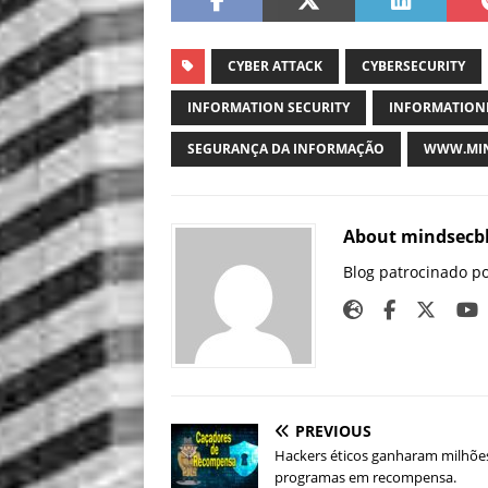
CYBER ATTACK
CYBERSECURITY
INFORMATION SECURITY
INFORMATION
SEGURANÇA DA INFORMAÇÃO
WWW.MIN
About mindsecb
Blog patrocinado p
PREVIOUS
Hackers éticos ganharam milhõe
programas em recompensa.