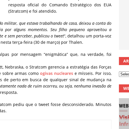
resposta oficial do Comando Estratégico dos EUA
(Stratcom) e foi atendido.
o militar, que estava trabalhando de casa, deixou a conta do
ia por alguns momentos. Seu filho pequeno aproveitou a
nte e sem perceber, publicou o tweet
“, detalhou um porta-voz
nesta terça-feira (30 de março) por Thalen.
lpas por mensagem “enigmática” que, na verdade, foi
AR
, Nebraska, o Stratcom gerencia a estratégia das Forças
le sobre armas como
ogivas nucleares
e mísseis. Por isso,
os de perto em busca de qualquer sinal de mudança na
utamente nada de ruim ocorreu, ou seja, nenhuma invasão de
WE
 resposta.
ratcom pediu que o tweet fosse desconsiderado. Minutos
das.