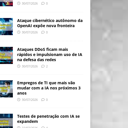
30/07/2026
0
Ataque cibernético autônomo da
OpenAI expõe nova fronteira
30/07/2026
0
Ataques DDoS ficam mais
rápidos e impulsionam uso de IA
na defesa das redes
30/07/2026
2
Empregos de TI que mais vão
mudar com a IA nos próximos 3
anos
30/07/2026
0
Testes de penetração com IA se
expandem
22/07/2026
4