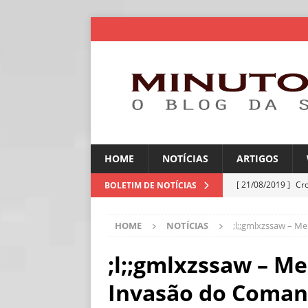
HOME
NOTÍCIAS
ARTIGOS
[ 21/08/2019 ]
Cr
BOLETIM DE NOTÍCIAS
ARTIGOS
HOME
NOTÍCIAS
;l;;gmlxzssaw – M
[ 30/07/2026 ]
Ch
[ 30/07/2026 ]
No
;l;;gmlxzssaw – M
ARTIGOS
Invasão do Coman
[ 30/07/2026 ]
Dee