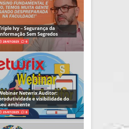
Triple Ivy – Segurança da
Informação Sem Segredos
28/07/2025
0
Webinar Netwrix Auditor:
produtividade e visibilidade do
seu ambiente
25/07/2025
0