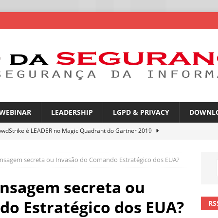
WEBINAR
LEADERSHIP
LGPD & PRIVACY
DOWNL
owdStrike é LEADER no Magic Quadrant do Gartner 2019
ensagem secreta ou Invasão do Comando Estratégico dos EUA?
atGPT entra na mira de campanhas de phishing
NOTÍCIAS
mes no WhatsApp privacidade ou novas oportunidades de golpes
ensagem secreta ou
do Estratégico dos EUA?
RS
pfakes já enganam 90% dos brasileiros no trabalho
NOTÍCIAS