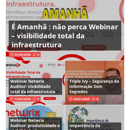
É Amanhã : não perca Webinar
– visibilidade total da
infraestrutura
25/02/2026
0
Webinar Netwrix
Triple Ivy – Segurança da
Auditor: visibilidade
Informação Sem
total da infraestrutura
Segredos
13/02/2026
0
28/07/2025
0
Webinar Netwrix
Auditor: produtividade e
Importância da