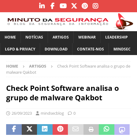
HOME
NOTÍCIAS
ARTIGOS
WEBINAR
LEADERSHIP
LGPD & PRIVACY
DOWNLOAD
CONTATE-NOS
MINDSEC
HOME
ARTIGOS
Check Point Software analisa o grupo de
malware Qakbot
Check Point Software analisa o
grupo de malware Qakbot
26/09/2023
mindsecblog
0