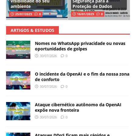
visibilidade do seu
Segurança para a
ambiente
Proteção de Dados
25/07/2025
0
16/01/2025
0
ARTIGOS & ESTUDOS
Nomes no WhatsApp privacidade ou novas
oportunidades de golpes
30/07/2026
0
O incidente da OpenAI e o fim da nossa zona
de conforto
30/07/2026
0
Ataque cibernético autônomo da OpenAI
expõe nova fronteira
30/07/2026
0
Ataques DDoS ficam mais rápidos e