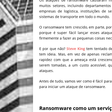
Os ataques de ransomware causaram mu
muitos setores, incluindo departamentos 
empresas de logística, instituições de s
sistemas de transporte em todo o mundo.
O ransomware tem crescido, em parte, por
porque é super fácil lançar esses ataqu
firmemente a fazer as pequenas coisas nec
E por que não?
Steve King
tem tentado de
tem ideia. Mas, em vez de apenas recla
rapidez com que a ameaça está crescendo
serem tomadas, a um custo acessível, q
ataques.
Antes de tudo, vamos ver como é fácil par
para iniciar um ataque de ransomware.
Ransomware como um serviç