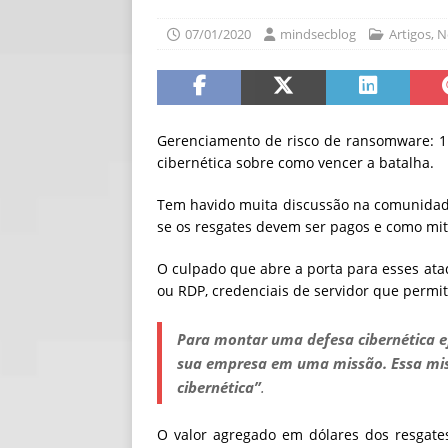
[ 06/08/2026 ]
Fal
07/01/2020
mindsecblog
Artigos
,
N
NOTÍCIAS
[ 06/08/2026 ]
Sem
[ 06/08/2026 ]
IA 
Gerenciamento de risco de ransomware: 1
cibernética sobre como vencer a batalha.
Tem havido muita discussão na comunidad
se os resgates devem ser pagos e como mi
O culpado que abre a porta para esses ata
ou RDP, credenciais de servidor que perm
Para montar uma defesa cibernética e
sua empresa em uma missão. Essa miss
cibernética”
.
O valor agregado em dólares dos resgate