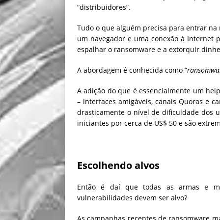
“distribuidores”.
Tudo o que alguém precisa para entrar na r
um navegador e uma conexão à Internet pa
espalhar o ransomware e a extorquir dinhei
A abordagem é conhecida como “
ransomwar
A adição do que é essencialmente um help
– interfaces amigáveis, canais Quoras e c
drasticamente o nível de dificuldade dos 
iniciantes por cerca de US$ 50 e são extre
Escolhendo alvos
Então é daí que todas as armas e m
vulnerabilidades devem ser alvo?
As campanhas recentes de ransomware ma