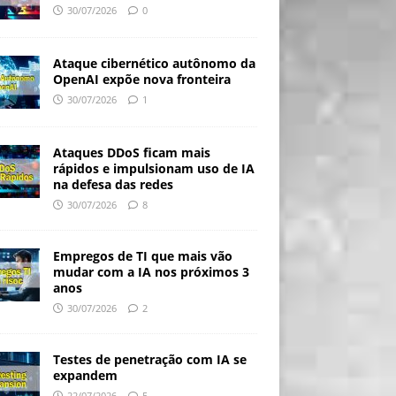
30/07/2026
0
Ataque cibernético autônomo da
OpenAI expõe nova fronteira
30/07/2026
1
Ataques DDoS ficam mais
rápidos e impulsionam uso de IA
na defesa das redes
30/07/2026
8
Empregos de TI que mais vão
mudar com a IA nos próximos 3
anos
30/07/2026
2
Testes de penetração com IA se
expandem
22/07/2026
5