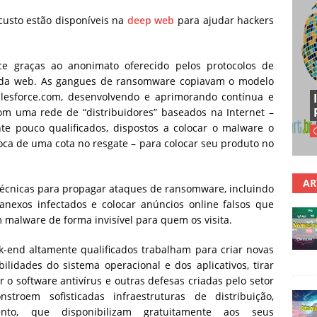
custo estão disponíveis na
deep web
para ajudar hackers
e graças ao anonimato oferecido pelos protocolos de
 da web. As gangues de ransomware copiavam o modelo
lesforce.com, desenvolvendo e aprimorando contínua e
m uma rede de “distribuidores” baseados na Internet –
nte pouco qualificados, dispostos a colocar o malware o
ca de uma cota no resgate – para colocar seu produto no
AR
écnicas para propagar ataques de ransomware, incluindo
anexos infectados e colocar anúncios online falsos que
m malware de forma invisível para quem os visita.
k-end altamente qualificados trabalham para criar novas
lidades do sistema operacional e dos aplicativos, tirar
ar o software antivírus e outras defesas criadas pelo setor
roem sofisticadas infraestruturas de distribuição,
ento, que disponibilizam gratuitamente aos seus