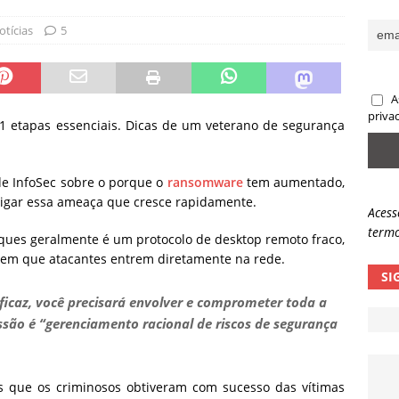
sas promessas de emprego na Meta, Disney, Coca-Cola e Spotify
otícias
5
 guardrails, a autonomia da IA se torna um risco
NOTÍCIAS
A
eleva taxa de sucesso de phishing para 54%
NOTÍCIAS
priva
1 etapas essenciais.
Dicas de um veterano de segurança
e InfoSec sobre o porque o
ransomware
tem aumentado,
tigar essa ameaça que cresce rapidamente.
Acess
termo
ques geralmente é um protocolo de desktop remoto fraco,
item que atacantes entrem diretamente na rede.
SI
ficaz, você precisará envolver e comprometer toda a
ão é “gerenciamento racional de riscos de segurança
s que os criminosos obtiveram com sucesso das vítimas