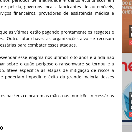
itos períodos de inatividade e danos econômicos em
de polícia, governos locais, fabricantes de automóveis,
erviços financeiros, provedores de assistência médica e
que as vítimas estão pagando prontamente os resgates e
es. Outro fator-chave: as organizações-alvo se recusam
essárias para combater esses ataques.
svendar esse enigma nos últimos oito anos e ainda não
mar sobre o quão perigoso o ransomware se tornou e a
, Steve especifica as etapas de mitigação de riscos a
ue poderiam impedir o êxito da grande maioria desses
a os hackers colocarem as mãos nas munições necessárias
o