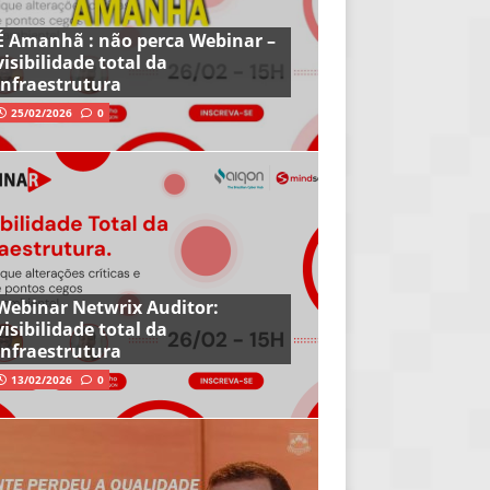
É Amanhã : não perca Webinar –
visibilidade total da
infraestrutura
25/02/2026
0
Webinar Netwrix Auditor:
visibilidade total da
infraestrutura
13/02/2026
0