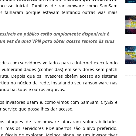
acesso inicial. Famílias de ransomware como SamSam
s falharam porque estavam tentando outras vias mais
cessíveis ao público estão amplamente disponíveis é
em vez de uma VPN para obter acesso remoto às suas
es com servidores voltados para a Internet executando
s vulnerabilidades (conhecidas) em servidores sem patch
uta. Depois que os invasores obtêm acesso ao sistema
artida no núcleo da rede, instalando seu ransomware nas
ando backups e outros arquivos.
 os invasores usam e, como vimos com SamSam, CrySiS e
 serviço que possa lhes dar acesso.
os ataques de ransomware atacaram vulnerabilidades
os, mas os servidores RDP abertos são o alvo preferido.
e fáceis de explorar. Melhor ainda, se um invasor tiver