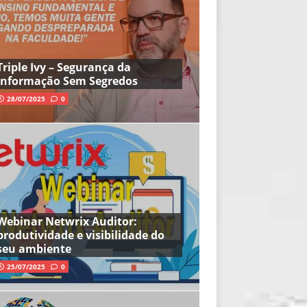
Triple Ivy – Segurança da
Informação Sem Segredos
28/07/2025
0
Webinar Netwrix Auditor:
produtividade e visibilidade do
seu ambiente
25/07/2025
0