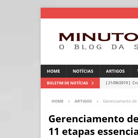
HOME
NOTÍCIAS
ARTIGOS
[ 21/08/2019 ]
Cr
BOLETIM DE NOTÍCIAS
ARTIGOS
HOME
ARTIGOS
Gerenciamento de r
[ 06/08/2026 ]
Amé
industriais
NOT
Gerenciamento de
[ 06/08/2026 ]
IA 
11 etapas essencia
NOTÍCIAS