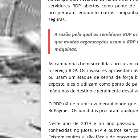
servidores RDP abertos como ponto de 
prosperaram, enquanto outras campanha
seguras.
A razão pela qual os servidores RDP a
que muitas organizações usam o RDP 
máquinas.
As campanhas bem-sucedidas procuram red
o serviço RDP. Os invasores aproveitam a
ou usam um ataque de senha de força br
exposto, eles o utilizam como ponto de p
máquinas de destino e geralmente desativ
O RDP não é a única vulnerabilidade que
BitPaymer. Os bandidos procuram qualquer
Neste ano de 2019 e no ano passado, 
conhecidas no JBoss, FTP e outros serviç
Existem muitos e são fáceis de encontrar 