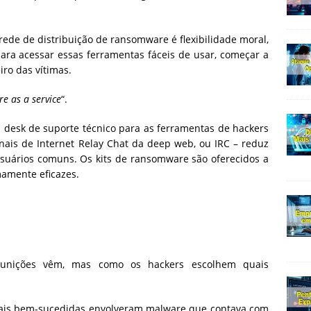
ede de distribuição de ransomware é flexibilidade moral,
ra acessar essas ferramentas fáceis de usar, começar a
ro das vítimas.
e as a service
“.
 desk de suporte técnico para as ferramentas de hackers
anais de Internet Relay Chat da deep web, ou IRC – reduz
usuários comuns. Os kits de ransomware são oferecidos a
mamente eficazes.
unições vêm, mas como os hackers escolhem quais
is bem-sucedidas envolveram malware que contava com