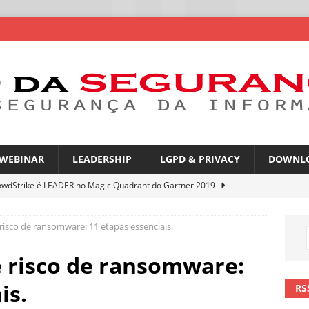
WEBINAR
LEADERSHIP
LGPD & PRIVACY
DOWNL
owdStrike é LEADER no Magic Quadrant do Gartner 2019
isco de ransomware: 11 etapas essenciais.
rica Latina é a segunda região mais exposta a ciberameaças
ÍCIAS
 risco de ransomware:
amplia desafio de segurança e governança nas redes corporativas
is.
RS