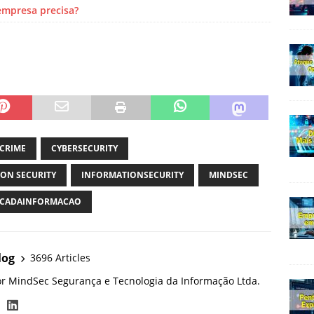
empresa precisa?
CRIME
CYBERSECURITY
ON SECURITY
INFORMATIONSECURITY
MINDSEC
CADAINFORMACAO
log
3696 Articles
or MindSec Segurança e Tecnologia da Informação Ltda.