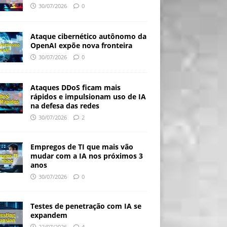
30/07/2026
0
Ataque cibernético autônomo da
OpenAI expõe nova fronteira
30/07/2026
0
Ataques DDoS ficam mais
rápidos e impulsionam uso de IA
na defesa das redes
30/07/2026
2
Empregos de TI que mais vão
mudar com a IA nos próximos 3
anos
30/07/2026
0
Testes de penetração com IA se
expandem
22/07/2026
4