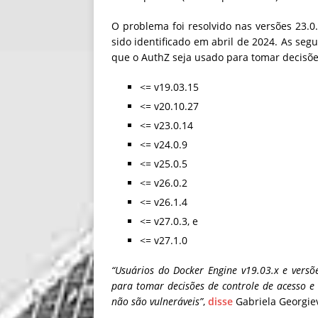
O problema foi resolvido nas versões 23.0
sido identificado em abril de 2024. As se
que o AuthZ seja usado para tomar decisõe
<= v19.03.15
<= v20.10.27
<= v23.0.14
<= v24.0.9
<= v25.0.5
<= v26.0.2
<= v26.1.4
<= v27.0.3, e
<= v27.1.0
“Usuários do Docker Engine v19.03.x e vers
para tomar decisões de controle de acesso e
não são vulneráveis”
,
disse
Gabriela Georgiev