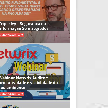
Triple Ivy – Segurança da
Informação Sem Segredos
28/07/2025
0
Webinar Netwrix Auditor:
produtividade e visibilidade do
seu ambiente
25/07/2025
0