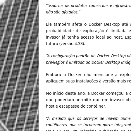
“Usuários de produtos comerciais e infraest
não são afetados.”
Ele também afeta o Docker Desktop até 
probabilidade de exploração é limitada 
invasor já tenha acesso local ao host. 
futura (versão 4.33).
“A configuração padrão do Docker Desktop não
privilégios é limitada ao Docker Desktop [máqu
Embora o Docker não mencione a explor
apliquem suas instalações à versão mais r
No início deste ano, a Docker começou a 
que poderiam permitir que um invasor obt
host e escapasse do contêiner.
“À medida que os serviços de nuvem aum
contêineres, que se tornaram parte integran