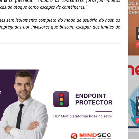
semana passada.
“Embora os contêineres forneçam muitas
icas de ataque como escapes de contêineres.”
zes sem isolamento completo do modo de usuário do host, os
s empregadas por invasores que buscam escapar dos limites de