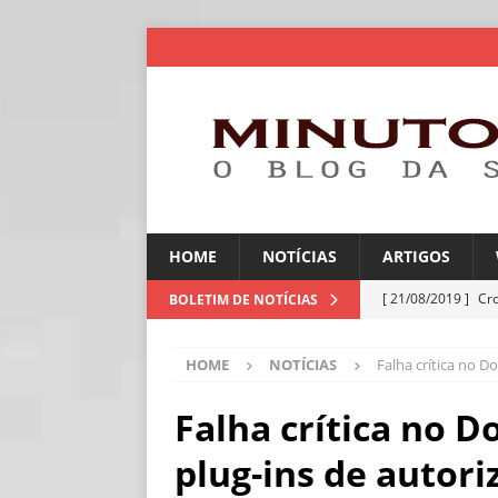
HOME
NOTÍCIAS
ARTIGOS
[ 21/08/2019 ]
Cr
BOLETIM DE NOTÍCIAS
ARTIGOS
HOME
NOTÍCIAS
Falha crítica no D
[ 06/08/2026 ]
Amé
industriais
NOT
Falha crítica no D
[ 06/08/2026 ]
IA 
plug-ins de autori
NOTÍCIAS