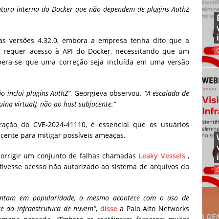
rutura interna do Docker que não dependem de plugins AuthZ
as versões 4.32.0, embora a empresa tenha dito que a
e requer acesso à API do Docker, necessitando que um
Espera-se que uma correção seja incluída em uma versão
 inclui plugins AuthZ”
, Georgieva observou.
“A escalada de
ina virtual], não ao host subjacente.”
ação do CVE-2024-41110, é essencial que os usuários
ecente para mitigar possíveis ameaças.
corrigir um conjunto de falhas chamadas
Leaky Vessels
,
ivesse acesso não autorizado ao sistema de arquivos do
entam em popularidade, o mesmo acontece com o uso de
te da infraestrutura de nuvem”
,
disse
a Palo Alto Networks