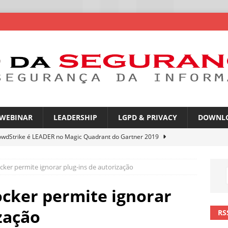
WEBINAR
LEADERSHIP
LGPD & PRIVACY
DOWNL
owdStrike é LEADER no Magic Quadrant do Gartner 2019
ocker permite ignorar plug-ins de autorização
rica Latina é a segunda região mais exposta a ciberameaças
ÍCIAS
ocker permite ignorar
amplia desafio de segurança e governança nas redes corporativas
zação
RS