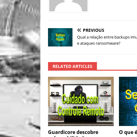
PREVIOUS
Qual a relação entre backups im
e ataques ransomware?
RELATED ARTICLES
Guardicore descobre
O que é