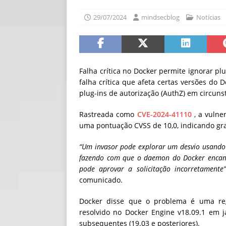
[ 06/08/2026 ]
Fal
29/07/2024
mindsecblog
Notícias
NOTÍCIAS
[ 06/08/2026 ]
Sem
[ 06/08/2026 ]
IA 
Falha crítica no Docker permite ignorar pl
falha crítica que afeta certas versões do
plug-ins de autorização (AuthZ) em circunst
Rastreada como
CVE-2024-41110
, a vulne
uma pontuação CVSS de 10,0, indicando gr
“Um invasor pode explorar um desvio usando 
fazendo com que o daemon do Docker encamin
pode aprovar a solicitação incorretamente”
comunicado.
Docker disse que o problema é uma reg
resolvido no Docker Engine v18.09.1 ​​em 
subsequentes (19.03 e posteriores).