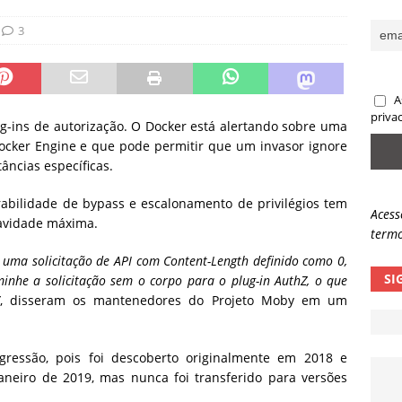
sas promessas de emprego na Meta, Disney, Coca-Cola e Spotify
3
 guardrails, a autonomia da IA se torna um risco
NOTÍCIAS
A
eleva taxa de sucesso de phishing para 54%
NOTÍCIAS
priva
ug-ins de autorização.
O Docker está alertando sobre uma
 Docker Engine e que pode permitir que um invasor ignore
âncias específicas.
rabilidade de bypass e escalonamento de privilégios tem
Acess
avidade máxima.
termo
uma solicitação de API com Content-Length definido como 0,
SI
he a solicitação sem o corpo para o plug-in AuthZ, o que
, disseram os mantenedores do Projeto Moby em um
ressão, pois foi descoberto originalmente em 2018 e
janeiro de 2019, mas nunca foi transferido para versões