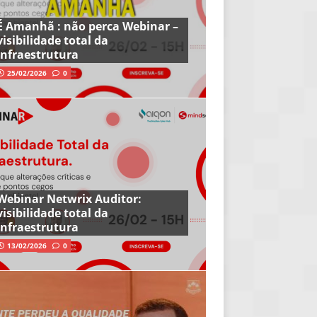
É Amanhã : não perca Webinar –
visibilidade total da
infraestrutura
25/02/2026
0
Webinar Netwrix Auditor:
visibilidade total da
infraestrutura
13/02/2026
0