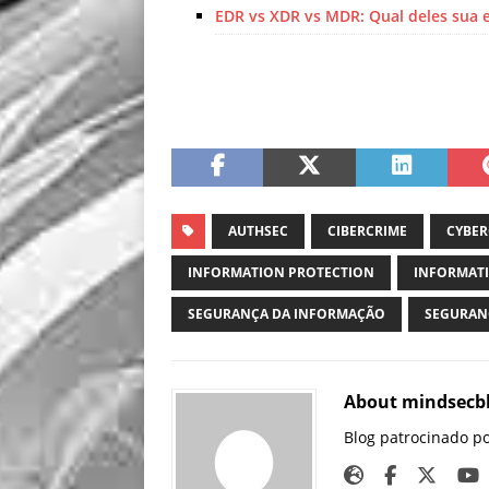
EDR vs XDR vs MDR: Qual deles sua 
AUTHSEC
CIBERCRIME
CYBER
INFORMATION PROTECTION
INFORMATI
SEGURANÇA DA INFORMAÇÃO
SEGURAN
About mindsecb
Blog patrocinado p