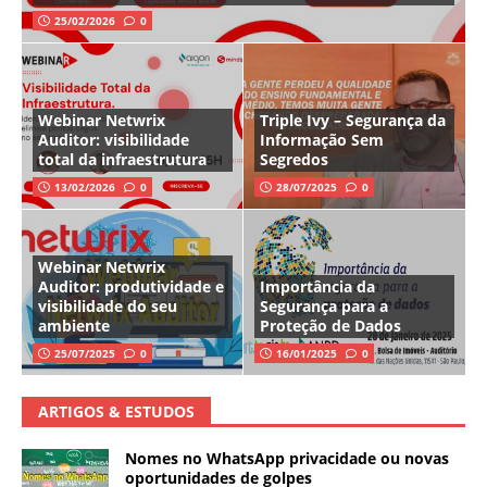
25/02/2026
0
Webinar Netwrix
Triple Ivy – Segurança da
Auditor: visibilidade
Informação Sem
total da infraestrutura
Segredos
13/02/2026
0
28/07/2025
0
Webinar Netwrix
Auditor: produtividade e
Importância da
visibilidade do seu
Segurança para a
ambiente
Proteção de Dados
25/07/2025
0
16/01/2025
0
ARTIGOS & ESTUDOS
Nomes no WhatsApp privacidade ou novas
oportunidades de golpes