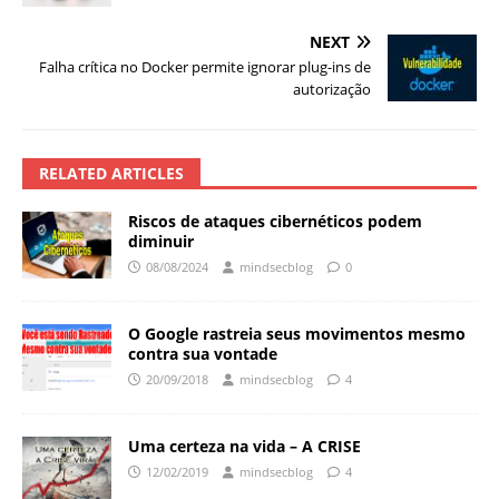
NEXT
Falha crítica no Docker permite ignorar plug-ins de
autorização
RELATED ARTICLES
Riscos de ataques cibernéticos podem
diminuir
08/08/2024
mindsecblog
0
O Google rastreia seus movimentos mesmo
contra sua vontade
20/09/2018
mindsecblog
4
Uma certeza na vida – A CRISE
12/02/2019
mindsecblog
4