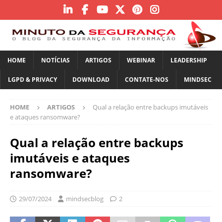
HOME
NOTÍCIAS
ARTIGOS
WEBINAR
LEADERSHIP
LGPD & PRIVACY
DOWNLOAD
CONTATE-NOS
MINDSEC
HOME
ARTIGOS
Qual a relação entre backups imutáveis
e ataques ransomware?
Qual a relação entre backups
imutáveis e ataques
ransomware?
29/07/2024
mindsecblog
2