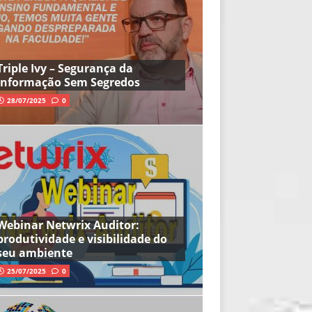
Triple Ivy – Segurança da
Informação Sem Segredos
28/07/2025
0
Webinar Netwrix Auditor:
produtividade e visibilidade do
seu ambiente
25/07/2025
0