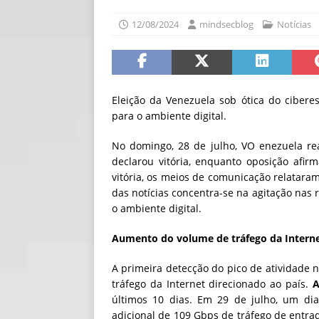
[ 06/08/2026 ]
Fal
12/08/2024
mindsecblog
Notícias
NOTÍCIAS
[ 06/08/2026 ]
Sem
[ 06/08/2026 ]
IA 
Eleição da Venezuela sob ótica do ciber
para o ambiente digital.
No domingo, 28 de julho, VO enezuela rea
declarou vitória, enquanto oposição afir
vitória, os meios de comunicação relatara
das notícias concentra-se na agitação nas 
o ambiente digital.
Aumento do volume de tráfego da Intern
A primeira detecção do pico de atividade
tráfego da Internet direcionado ao país.
A
últimos 10 dias. Em 29 de julho, um di
adicional de 109 Gbps de tráfego de entr