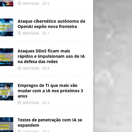
30/07/2026
0
Ataque cibernético autônomo da
OpenAI expõe nova fronteira
30/07/2026
1
Ataques DDoS ficam mais
rápidos e impulsionam uso de IA
na defesa das redes
30/07/2026
8
Empregos de TI que mais vão
mudar com a IA nos próximos 3
anos
30/07/2026
2
Testes de penetração com IA se
expandem
22/07/2026
5