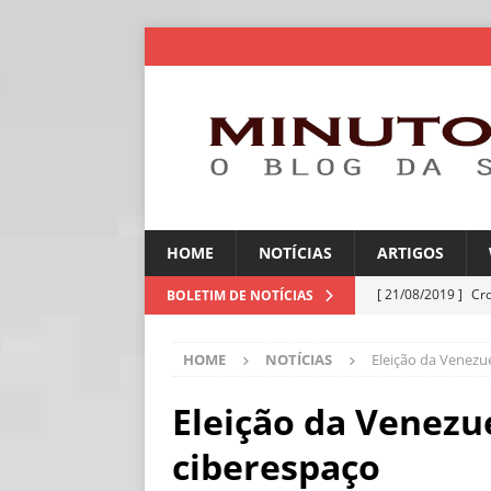
HOME
NOTÍCIAS
ARTIGOS
[ 21/08/2019 ]
Cr
BOLETIM DE NOTÍCIAS
ARTIGOS
HOME
NOTÍCIAS
Eleição da Venezu
[ 06/08/2026 ]
Amé
industriais
NOT
Eleição da Venezue
[ 06/08/2026 ]
IA 
ciberespaço
NOTÍCIAS