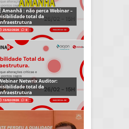
É Amanhã : não perca Webinar –
visibilidade total da
infraestrutura
25/02/2026
0
Webinar Netwrix Auditor:
visibilidade total da
infraestrutura
13/02/2026
0