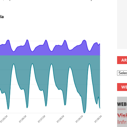
la
AR
WE