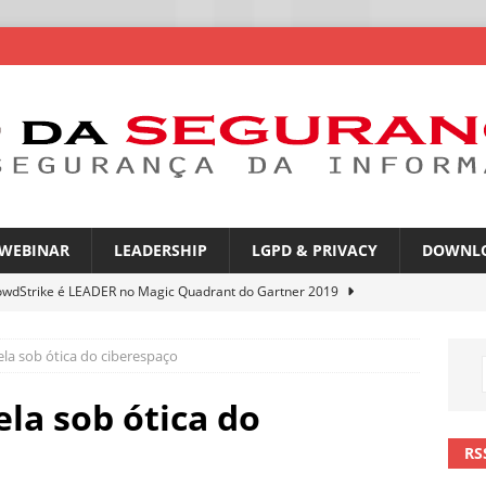
WEBINAR
LEADERSHIP
LGPD & PRIVACY
DOWNL
owdStrike é LEADER no Magic Quadrant do Gartner 2019
ela sob ótica do ciberespaço
rica Latina é a segunda região mais exposta a ciberameaças
ÍCIAS
la sob ótica do
amplia desafio de segurança e governança nas redes corporativas
RS