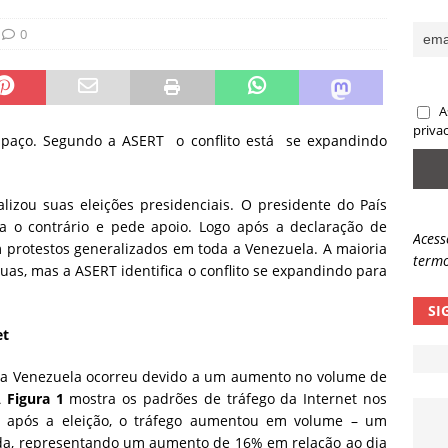
sas promessas de emprego na Meta, Disney, Coca-Cola e Spotify
0
 guardrails, a autonomia da IA se torna um risco
NOTÍCIAS
A
eleva taxa de sucesso de phishing para 54%
NOTÍCIAS
priva
espaço. Segundo a ASERT o conflito está se expandindo
lizou suas eleições presidenciais. O presidente do País
ma o contrário e pede apoio. Logo após a declaração de
Acess
m protestos generalizados em toda a Venezuela. A maioria
termo
ruas, mas a ASERT identifica o conflito se expandindo para
SI
et
 na Venezuela ocorreu devido a um aumento no volume de
 Figura 1
mostra os padrões de tráfego da Internet nos
a após a eleição, o tráfego aumentou em volume – um
ada, representando um aumento de 16% em relação ao dia