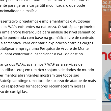
nte para gerar a carga útil modificada, o que pode
uncionalidade e malícia.
esentativo, projetamos e implementamos o AutoSpear
e os WAFs existentes na natureza. O AutoSpear primeiro
om uma árvore hierárquica para análise de nível semântico
tação ponderada com base na gramática livre de contexto
 à semântica. Para orientar a exploração entre as cargas
 AutoSpear emprega uma Pesquisa de Árvore de Monte-
nal para contornar e inspecionar o WAF de destino.
urança dos WAFs, avaliamos 7 WAF-as-a-services de
Cloudflare, etc.) em um rico conjunto de dados do mundo
xperimentos abrangentes mostram que todos são
 o AutoSpear atinge uma taxa de sucesso de ataque de mais
 os respectivos fornecedores reconheceram nossas
o de corrigi-las.