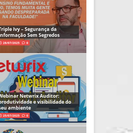
Triple Ivy – Segurança da
Informação Sem Segredos
28/07/2025
0
Webinar Netwrix Auditor:
produtividade e visibilidade do
seu ambiente
25/07/2025
0