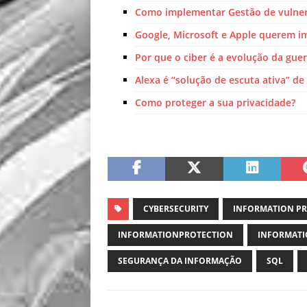
Como implementar Gestão de vulner
Google, Microsoft e Apple querem im
Por que o ciber é a evolução da gue
Alexa é “solução de escuta ativa” de 
Como proteger a sua privacidade?
CYBERSECURITY
INFORMATION P
INFORMATIONPROTECTION
INFORMATI
SEGURANÇA DA INFORMAÇÃO
SQL