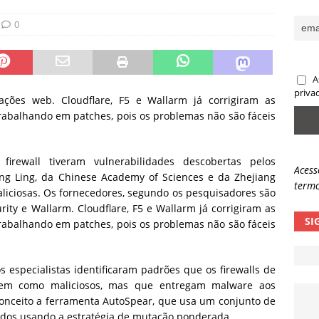
ncidente da OpenAI e o fim da nossa zona de conforto
ARTIGOS
0
lpes com QR Code entram em nova fase
NOTÍCIAS
A
priva
ções web. Cloudflare, F5 e Wallarm já corrigiram as
trabalhando em patches, pois os problemas não são fáceis
firewall tiveram vulnerabilidades descobertas pelos
Acess
ng Ling, da Chinese Academy of Sciences e da Zhejiang
termo
liciosas. Os fornecedores, segundo os pesquisadores são
urity e Wallarm. Cloudflare, F5 e Wallarm já corrigiram as
SI
trabalhando em patches, pois os problemas não são fáceis
especialistas identificaram padrões que os firewalls de
inem como maliciosos, mas que entregam malware aos
conceito a ferramenta AutoSpear, que usa um conjunto de
dos usando a estratégia de mutação ponderada.