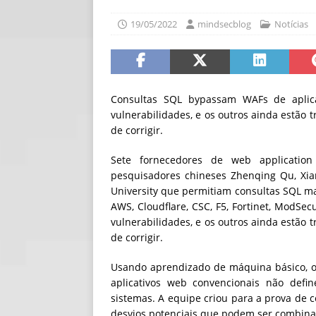
[ 30/07/2026 ]
O i
19/05/2022
mindsecblog
Notícias
[ 30/07/2026 ]
Go
Consultas SQL bypassam WAFs de aplica
vulnerabilidades, e os outros ainda estão 
de corrigir.
Sete fornecedores de web application 
pesquisadores chineses Zhenqing Qu, Xia
University que permitiam consultas SQL ma
AWS, Cloudflare, CSC, F5, Fortinet, ModSec
vulnerabilidades, e os outros ainda estão 
de corrigir.
Usando aprendizado de máquina básico, os 
aplicativos web convencionais não def
sistemas. A equipe criou para a prova de 
desvios potenciais que podem ser combina