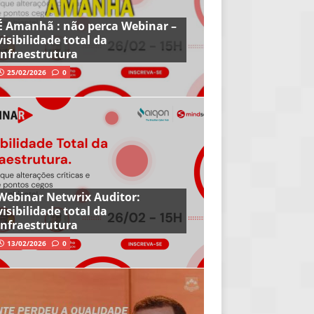
É Amanhã : não perca Webinar –
visibilidade total da
infraestrutura
25/02/2026
0
Webinar Netwrix Auditor:
visibilidade total da
infraestrutura
13/02/2026
0