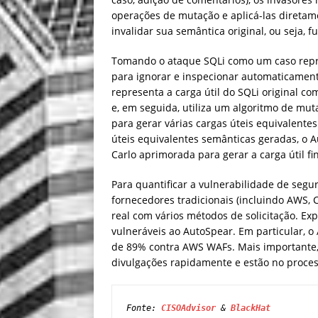
operações de mutação e aplicá-las diretame
invalidar sua semântica original, ou seja, f
Tomando o ataque SQLi como um caso repr
para ignorar e inspecionar automaticament
representa a carga útil do SQLi original c
e, em seguida, utiliza um algoritmo de mu
para gerar várias cargas úteis equivalentes
úteis equivalentes semânticas geradas, o
Carlo aprimorada para gerar a carga útil fi
Para quantificar a vulnerabilidade de seg
fornecedores tradicionais (incluindo AWS, 
real com vários métodos de solicitação. E
vulneráveis ​​ao AutoSpear. Em particular,
de 89% contra AWS WAFs. Mais importante,
divulgações rapidamente e estão no process
Fonte: 
CISOAdvisor
 & 
BlackHat