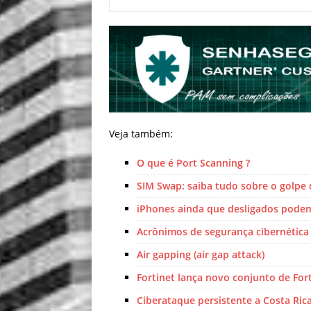
Veja também:
O que é Port Scanning ?
SIM Swap: saiba tudo sobre o golpe
iPhones ainda que desligados pode
Acrônimos de segurança cibernética 
Air gapping (air gap attack)
Fortinet lança novo conjunto de For
Ciberataque persistente a Costa Ric