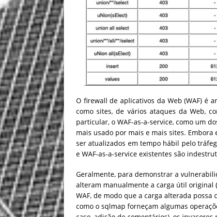
O firewall de aplicativos da Web (WAF) é
como sites, de vários ataques da Web, com
particular, o WAF-as-a-service, como um do
mais usado por mais e mais sites. Embor
ser atualizados em tempo hábil pelo tráfe
e WAF-as-a-service existentes são indestrut
Geralmente, para demonstrar a vulnerabil
alteram manualmente a carga útil original
WAF, de modo que a carga alterada possa 
como o sqlmap forneçam algumas operações
caso, adição de comentários), os invasor