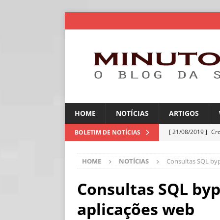
HOME
NOTÍCIAS
ARTIGOS
[ 21/08/2019 ]
Cr
BOLETIM DE NOTÍCIAS
ARTIGOS
HOME
NOTÍCIAS
Consultas SQL by
[ 30/07/2026 ]
Ch
[ 30/07/2026 ]
No
Consultas SQL by
ARTIGOS
aplicações web
[ 30/07/2026 ]
Dee