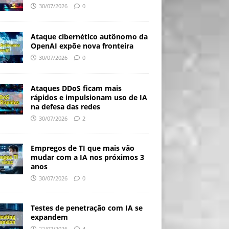
30/07/2026
0
Ataque cibernético autônomo da
OpenAI expõe nova fronteira
30/07/2026
0
Ataques DDoS ficam mais
rápidos e impulsionam uso de IA
na defesa das redes
30/07/2026
2
Empregos de TI que mais vão
mudar com a IA nos próximos 3
anos
30/07/2026
0
Testes de penetração com IA se
expandem
22/07/2026
4