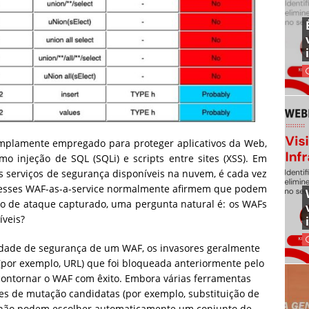
 amplamente empregado para proteger aplicativos da Web,
o injeção de SQL (SQLi) e scripts entre sites (XSS). Em
s serviços de segurança disponíveis na nuvem, é cada vez
a esses WAF-as-a-service normalmente afirmem que podem
go de ataque capturado, uma pergunta natural é: os WAFs
íveis?
idade de segurança de um WAF, os invasores geralmente
 (por exemplo, URL) que foi bloqueada anteriormente pelo
contornar o WAF com êxito. Embora várias ferramentas
 de mutação candidatas (por exemplo, substituição de
es não podem escolher automaticamente um conjunto de