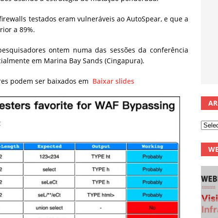
rewalls testados eram vulneráveis ​​ao AutoSpear, e que a
rior a 89%.
 pesquisadores ontem numa das sessões da conferência
ncialmente em Marina Bay Sands (Cingapura).
ores podem ser baixados em
Baixar slides
AR
WE