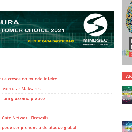
AR
 que cresce no mundo inteiro
m executar Malwares
– um glossário prático
tiGate Network Firewalls
a pode ser prenuncio de ataque global