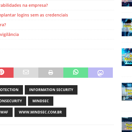
abilidades na empresa?
plantar logins sem as credenciais
rra?
vigilância
ROTECTION
INFORMATION SECURITY
ONSECURITY
MINDSEC
WAF
WWW.MINDSEC.COM.BR