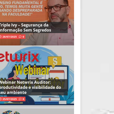
Triple Ivy – Segurança da
Informação Sem Segredos
28/07/2025
0
Webinar Netwrix Auditor:
produtividade e visibilidade do
seu ambiente
25/07/2025
0