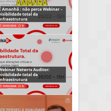
É Amanhã : não perca Webinar –
visibilidade total da
infraestrutura
25/02/2026
0
Webinar Netwrix Auditor:
visibilidade total da
infraestrutura
13/02/2026
0