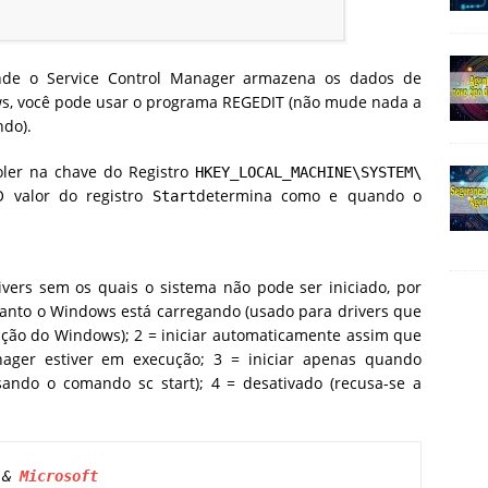
onde o Service Control Manager armazena os dados de
ws, você pode usar o programa REGEDIT (não mude nada a
ndo).
oler na chave do Registro
HKEY_LOCAL_MACHINE\SYSTEM\​
O valor do registro
determina como e quando o
Start
rivers sem os quais o sistema não pode ser iniciado, por
quanto o Windows está carregando (usado para drivers que
zação do Windows); 2 = iniciar automaticamente assim que
ager estiver em execução; 3 = iniciar apenas quando
usando o comando sc start); 4 = desativado (recusa-se a
 & 
Microsoft