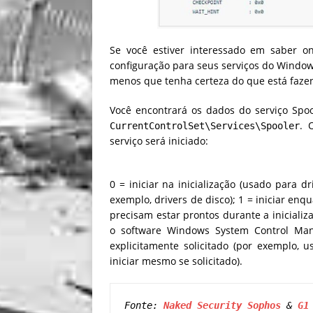
Se você estiver interessado em saber 
configuração para seus serviços do Windo
menos que tenha certeza do que está faze
Você encontrará os dados do serviço Spo
. 
CurrentControlSet\​Services\Spooler
serviço será iniciado:
0 = iniciar na inicialização (usado para d
exemplo, drivers de disco); 1 = iniciar en
precisam estar prontos durante a iniciali
o software Windows System Control Man
explicitamente solicitado (por exemplo, 
iniciar mesmo se solicitado).
Fonte: 
Naked Security Sophos
 & 
G1