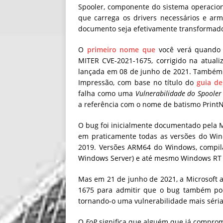
Spooler, componente do sistema operacion
que carrega os drivers necessários e a
documento seja efetivamente transformad
O
primeiro nome que
você verá quando b
MITER CVE-2021-1675, corrigido na atual
lançada em 08 de junho de 2021. Também 
Impressão, com base no título do
guia de
falha como uma
Vulnerabilidade do Spoole
a referência com o nome de batismo Print
O bug foi inicialmente documentado pela M
em praticamente todas as versões do Win
2019. Versões ARM64 do Windows, compila
Windows Server) e até mesmo Windows RT 8.
Mas em 21 de junho de 2021, a Microsoft a
1675 para admitir que o bug também pod
tornando-o uma vulnerabilidade mais séri
O
EoP
significa que alguém que já comprom