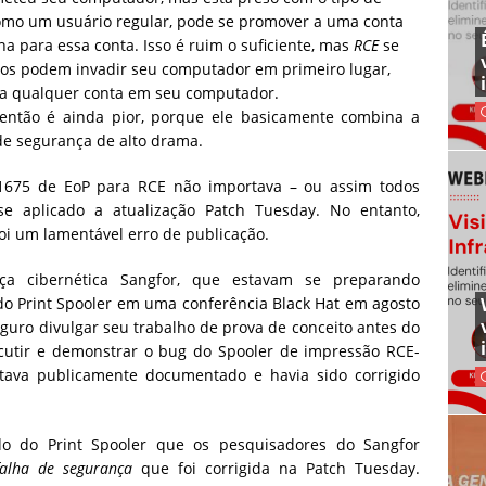
omo um usuário regular, pode se promover a uma conta
ha para essa conta. Isso é ruim o suficiente, mas
RCE
se
sos podem invadir seu computador em primeiro lugar,
a qualquer conta em seu computador.
ntão é ainda pior, porque ele basicamente combina a
de segurança de alto drama.
-1675 de EoP para RCE não importava – ou assim todos
e aplicado a atualização Patch Tuesday. No entanto,
oi um lamentável erro de publicação.
a cibernética Sangfor, que estavam se preparando
o Print Spooler em uma conferência Black Hat em agosto
guro divulgar seu trabalho de prova de conceito antes do
scutir e demonstrar o bug do Spooler de impressão RCE-
tava publicamente documentado e havia sido corrigido
o do Print Spooler que os pesquisadores do Sangfor
alha de segurança
que foi corrigida na Patch Tuesday.