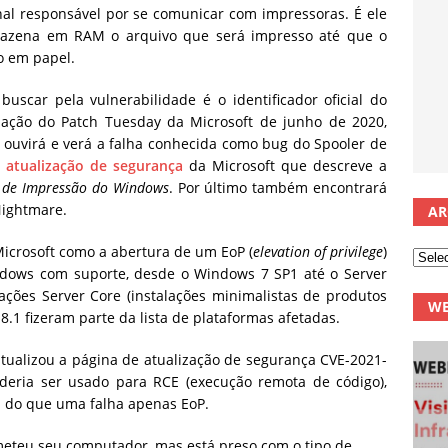
al responsável por se comunicar com impressoras. É ele
rmazena em RAM o arquivo que será impresso até que o
o em papel.
uscar pela vulnerabilidade é o identificador oficial do
ização do Patch Tuesday da Microsoft de junho de 2020,
ouvirá e verá a falha conhecida como bug do Spooler de
 atualização de segurança
da Microsoft que descreve a
r de Impressão do Windows
. Por último também encontrará
Nightmare.
AR
icrosoft como a abertura de um EoP (
elevation of privilege
)
dows com suporte, desde o Windows 7 SP1 até o Server
ções Server Core (instalações minimalistas de produtos
WE
1 fizeram parte da lista de plataformas afetadas.
tualizou a página de atualização de segurança CVE-2021-
eria ser usado para RCE (execução remota de código),
a do que uma falha apenas EoP.
eteu seu computador, mas está preso com o tipo de