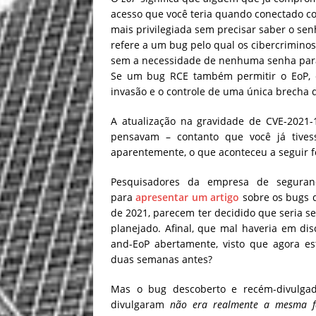
acesso que você teria quando conectado c
mais privilegiada sem precisar saber o sen
refere a um bug pelo qual os cibercrimino
sem a necessidade de nenhuma senha par
Se um bug RCE também permitir o EoP, e
invasão e o controle de uma única brecha 
A atualização na gravidade de CVE-2021
pensavam – contanto que você já tivess
aparentemente, o que aconteceu a seguir f
Pesquisadores da empresa de seguranç
para
apresentar um artigo
sobre os bugs d
de 2021, parecem ter decidido que seria se
planejado. Afinal, que mal haveria em di
and-EoP abertamente, visto que agora es
duas semanas antes?
Mas o bug descoberto e recém-divulgad
divulgaram
não era realmente a mesma f