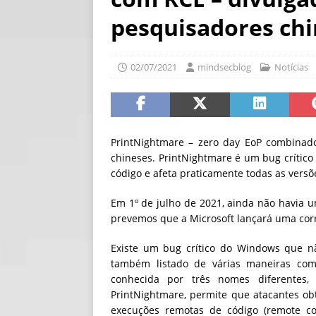
[ 30/07/2026 ]
O i
pesquisadores ch
[ 30/07/2026 ]
Go
02/07/2021
mindsecblog
Notícias
PrintNightmare – zero day EoP combinad
chineses. PrintNightmare é um bug crític
código e afeta praticamente todas as vers
Em 1º de julho de 2021, ainda não havia um
prevemos que a Microsoft lançará uma corr
Existe um bug crítico do Windows que n
também listado de várias maneiras como
conhecida por três nomes diferentes,
PrintNightmare, permite que atacantes o
execuções remotas de código (remote co