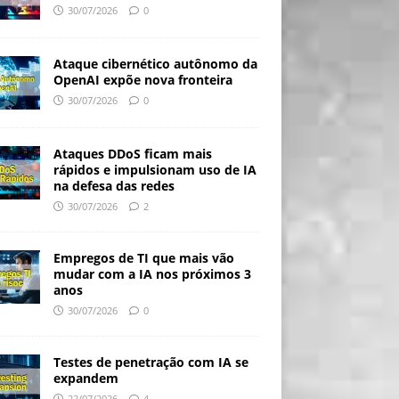
30/07/2026
0
Ataque cibernético autônomo da
OpenAI expõe nova fronteira
30/07/2026
0
Ataques DDoS ficam mais
rápidos e impulsionam uso de IA
na defesa das redes
30/07/2026
2
Empregos de TI que mais vão
mudar com a IA nos próximos 3
anos
30/07/2026
0
Testes de penetração com IA se
expandem
22/07/2026
4