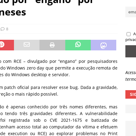
ncidente da OpenAI e o fim da nossa zona de conforto
ARTIGOS
ineses
lpes com QR Code entram em nova fase
NOTÍCIAS
8
A
priva
o com RCE – divulgado por “engano” por pesquisadores
o do Windows zero day que permite a execução remota de
Acess
ões do Windows desktop e servidor.
termo
 patch oficial para resolver esse bug. Dada a gravidade,
eção o mais rápido possível.
SI
ão é apenas conhecido por três nomes diferentes, mas
 tendo três gravidades diferentes. A vulnerabilidade
 foi registrada sob o CVE 2021-1675 e batizada de
btenham acesso total ao computador da vítima e efetuem
de execution ou RCE) ao explorar problemas no Print